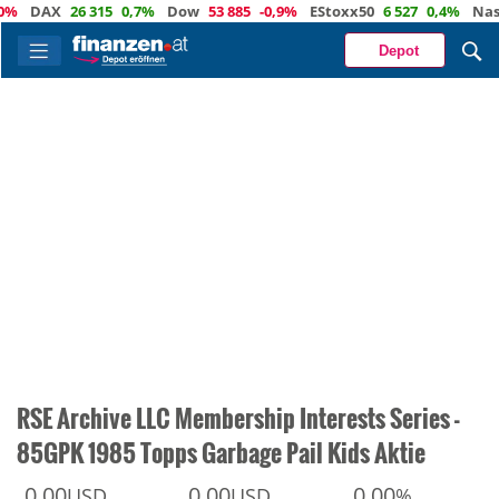
DAX
26 315
0,7%
Dow
53 885
-0,9%
EStoxx50
6 527
0,4%
Nasdaq
Depot
RSE Archive LLC Membership Interests Series -
85GPK 1985 Topps Garbage Pail Kids Aktie
0,00
0,00
0,00
USD
USD
%