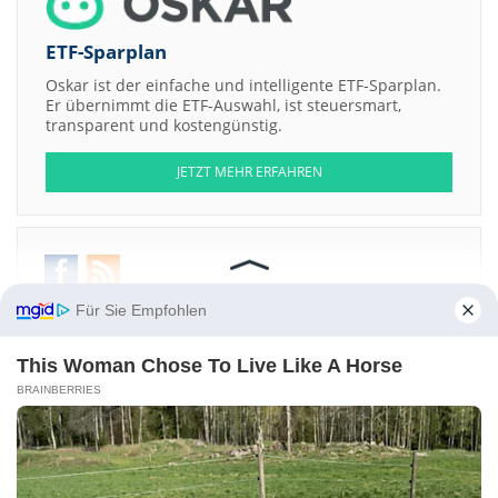
ETF-Sparplan
Oskar ist der einfache und intelligente ETF-Sparplan.
Er übernimmt die ETF-Auswahl, ist steuersmart,
transparent und kostengünstig.
JETZT MEHR ERFAHREN
Aktien ATX
DAX
EuroStoxx 50
Dow Jones
NASDAQ 100
Nikkei 225
Für Sie Empfohlen
S&P 500
This Woman Chose To Live Like A Horse
Weitere Aktien:
RSE Collection LLC Membership Interests Series - Mazda Cosmo Sport
BRAINBERRIES
Intelligent Living Application Group Incorporation Registered Shs
RSE
Archive LLC Membership Interests Series - Birkintan Hermes
Tangerine Ostrich
RSE Archive LLC Membership Interests Series -
Lincoln 1864 Abraham Lincoln Photo
Treasure Global
Kontakt
-
Impressum
-
Werbung
-
Barrierefreiheit