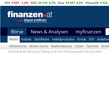
ATX
6 653
-1,4%
DAX
26 319
0,7%
Dow
54 037
0,3%
EStoxx50
6 524
Börse
News & Analysen
myfinanzen
Aktien
Indizes
Zertifikate
Hebelprodukte
Fonds
ETF
Anleihe
Aktienkurse
Aktien-Suche
Realtimekurse
Listen
Termine
Divi
Home
»
Aktien
»
Sichuan Dikang Sci & Tech Pharmaceutical Industry-Aktie