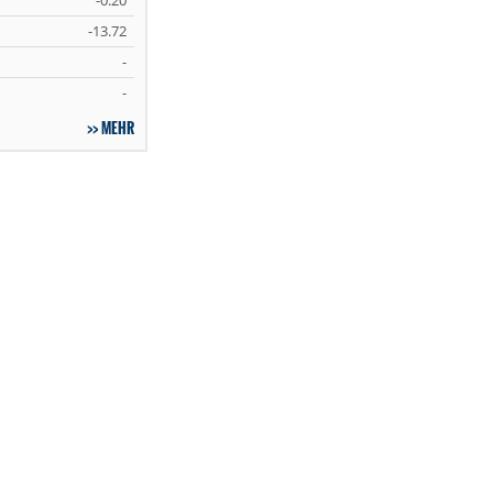
-0.20
-13.72
-
-
MEHR