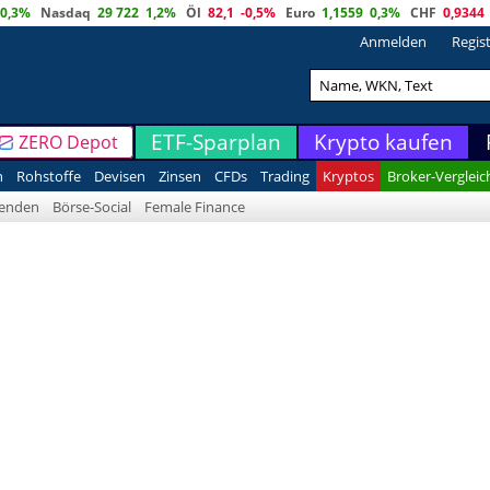
0,3%
Nasdaq
29 722
1,2%
Öl
82,1
-0,5%
Euro
1,1559
0,3%
CHF
0,9344
Anmelden
Regis
ETF-Sparplan
Krypto kaufen
ZERO Depot
n
Rohstoffe
Devisen
Zinsen
CFDs
Trading
Kryptos
Broker-Vergleic
denden
Börse-Social
Female Finance