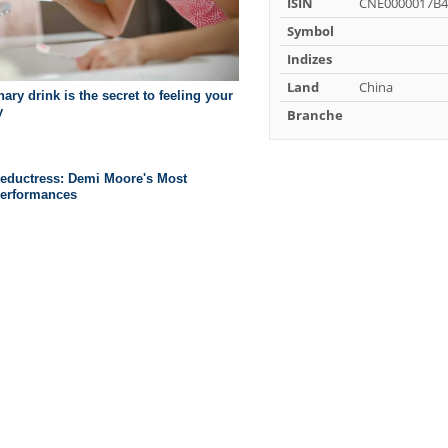
ISIN
CNE0000017B4
Symbol
Indizes
Land
China
Branche