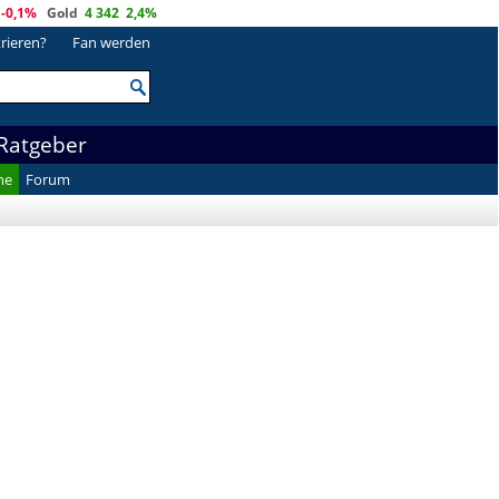
-0,1%
Gold
4 342
2,4%
trieren?
Fan werden
Ratgeber
he
Forum