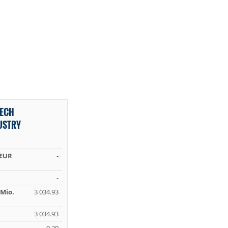
TECH
USTRY
 EUR
-
-
Mio.
3 034.93
3 034.93