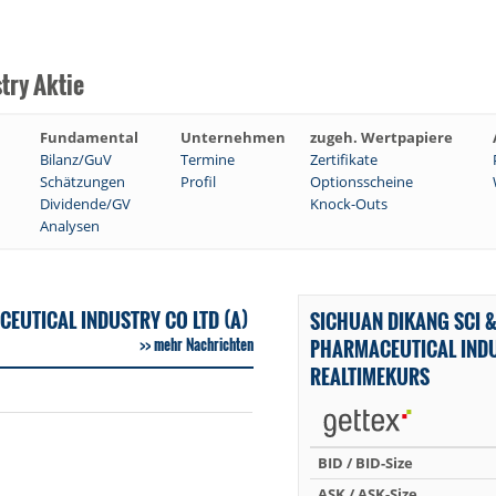
try Aktie
Fundamental
Unternehmen
zugeh. Wertpapiere
Bilanz/GuV
Termine
Zertifikate
Schätzungen
Profil
Optionsscheine
Dividende/GV
Knock-Outs
Analysen
EUTICAL INDUSTRY CO LTD (A)
SICHUAN DIKANG SCI &
mehr Nachrichten
PHARMACEUTICAL INDU
REALTIMEKURS
BID / BID-Size
ASK / ASK-Size