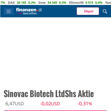
DAX
26 185
0,2%
Dow
54 349
0,5%
EStoxx50
6 515
0,6%
Nasdaq
Depot
Sinovac Biotech LtdShs Aktie
6,47
-0,02
-0,31
USD
USD
%