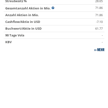
Streubesitz %
28.65
71.86
Gesamtanzahl Aktien in Mio.
Anzahl Aktien in Mio.
71.86
Cashflow/Aktie in USD
-7.10
Buchwert/Aktie in USD
61.77
90 Tage Vola
-
KBV
-
MEHR