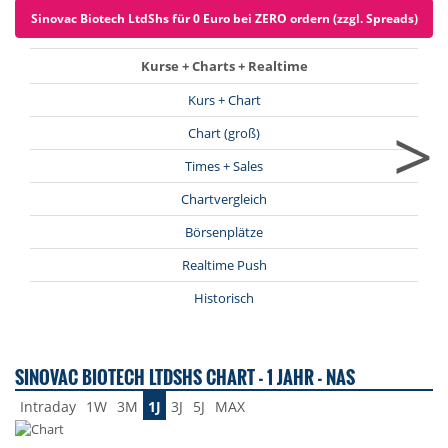
Sinovac Biotech LtdShs für 0 Euro bei ZERO ordern (zzgl. Spreads)
Kurse + Charts + Realtime
Kurs + Chart
>
Chart (groß)
Times + Sales
Chartvergleich
Börsenplätze
Realtime Push
Historisch
SINOVAC BIOTECH LTDSHS CHART - 1 JAHR - NAS
Intraday
1W
3M
1J
3J
5J
MAX