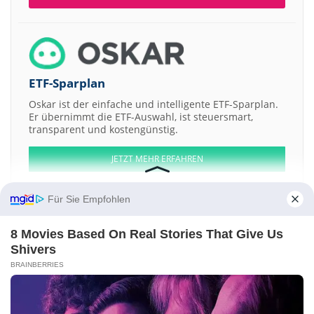
ETF-Sparplan
Oskar ist der einfache und intelligente ETF-Sparplan.
Er übernimmt die ETF-Auswahl, ist steuersmart,
transparent und kostengünstig.
JETZT MEHR ERFAHREN
Für Sie Empfohlen
8 Movies Based On Real Stories That Give Us
Aktien ATX
DAX
EuroStoxx 50
Dow Jones
NASDAQ 100
Nikkei 225
Shivers
S&P 500
BRAINBERRIES
Weitere Aktien:
PT Bank Negara Indonesia
Superclick
Glowpoint
Adanac Moly
Highbank Resources LtdShs