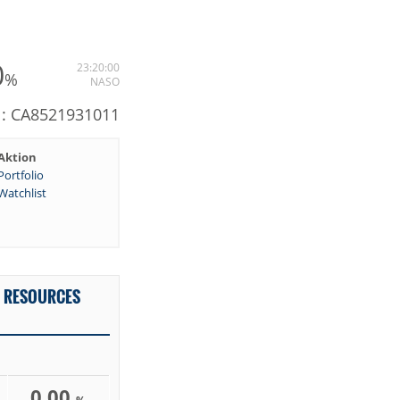
0
23:20:00
%
NASO
N: CA8521931011
Aktion
Portfolio
Watchlist
S RESOURCES
0,00