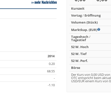
mehr Nachrichten
Kurszeit
Vortag
/
Eröffnung
Volumen (Stück)
Marktkap. (EUR)
Tageshoch
/
Tagestief
52 W. Hoch
52 W. Tief
2014
52 W. Perf.
0.20
Börse
68.55
Der Kurs von 0,00 USD von
OTC entspricht beim aktue
-
USD/EUR einem Kurs von 0,
-1.10