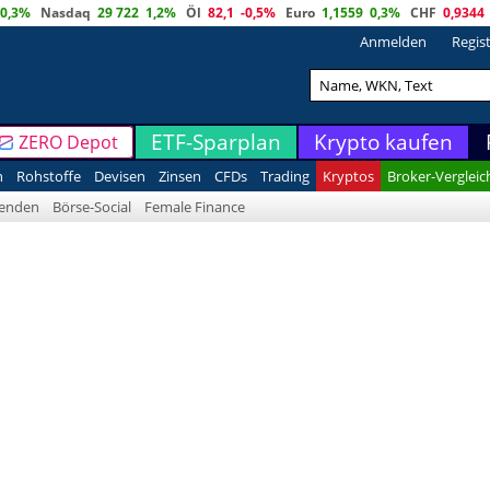
0,3%
Nasdaq
29 722
1,2%
Öl
82,1
-0,5%
Euro
1,1559
0,3%
CHF
0,9344
Anmelden
Regis
ETF-Sparplan
Krypto kaufen
ZERO Depot
n
Rohstoffe
Devisen
Zinsen
CFDs
Trading
Kryptos
Broker-Vergleic
denden
Börse-Social
Female Finance