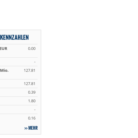
 KENNZAHLEN
 EUR
0.00
-
Mio.
127.81
127.81
0.39
1.80
-
0.16
MEHR