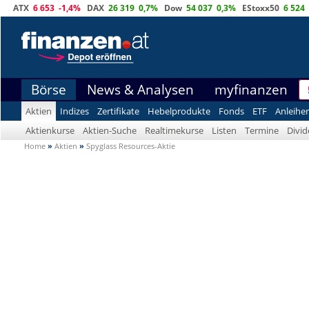
ATX
6 653
-1,4%
DAX
26 319
0,7%
Dow
54 037
0,3%
EStoxx50
6 524
Börse
News & Analysen
myfinanzen
Aktien
Indizes
Zertifikate
Hebelprodukte
Fonds
ETF
Anleihe
Aktienkurse
Aktien-Suche
Realtimekurse
Listen
Termine
Divi
Home
»
Aktien
»
Spyglass Resources-Aktie