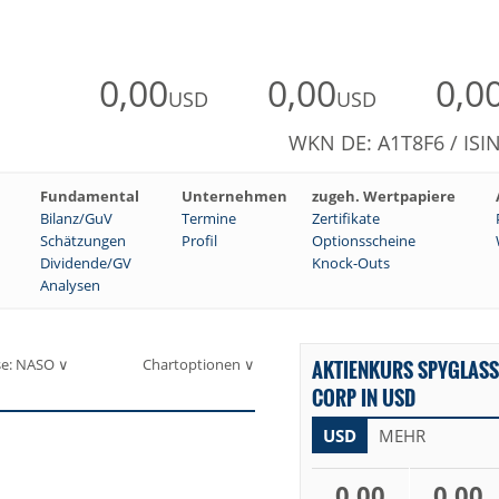
0,00
0,00
0,0
USD
USD
WKN DE: A1T8F6 / ISI
Fundamental
Unternehmen
zugeh. Wertpapiere
Bilanz/GuV
Termine
Zertifikate
Schätzungen
Profil
Optionsscheine
Dividende/GV
Knock-Outs
Analysen
se: NASO ∨
Chartoptionen ∨
AKTIENKURS SPYGLAS
CORP IN USD
USD
MEHR
0,00
0,00