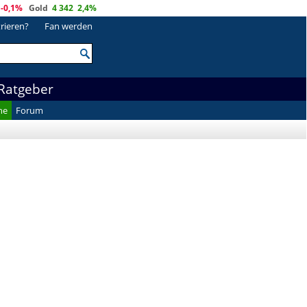
-0,1%
Gold
4 342
2,4%
trieren?
Fan werden
Ratgeber
he
Forum