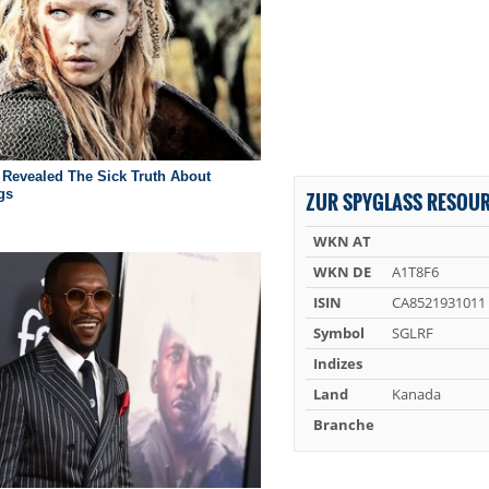
ZUR SPYGLASS RESOUR
WKN AT
WKN DE
A1T8F6
ISIN
CA8521931011
Symbol
SGLRF
Indizes
Land
Kanada
Branche