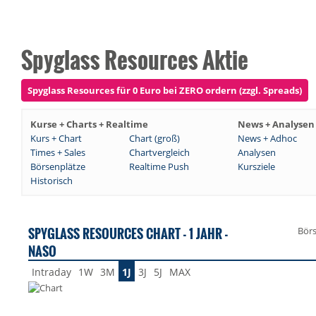
Spyglass Resources Aktie
Spyglass Resources für 0 Euro bei ZERO ordern (zzgl. Spreads)
Kurse + Charts + Realtime
News + Analysen
Kurs + Chart
Chart (groß)
News + Adhoc
Times + Sales
Chartvergleich
Analysen
Börsenplätze
Realtime Push
Kursziele
Historisch
SPYGLASS RESOURCES CHART - 1 JAHR -
Bör
NASO
Intraday
1W
3M
1J
3J
5J
MAX