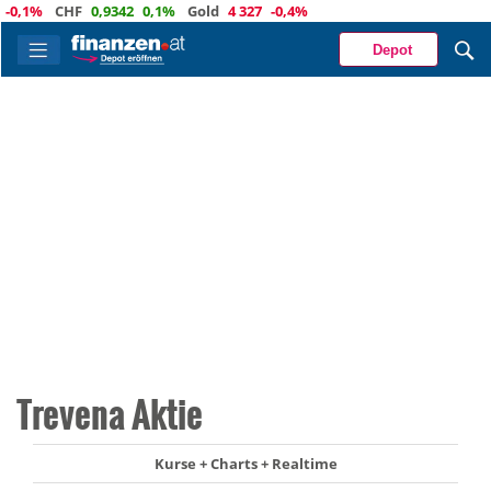
,1%
CHF
0,9342
0,1%
Gold
4 327
-0,4%
Depot
Trevena Aktie
Kurse + Charts + Realtime