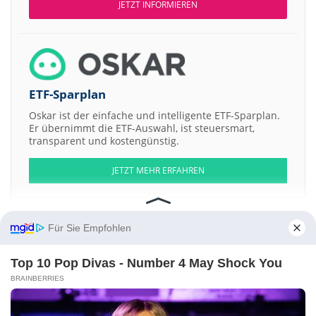
JETZT INFORMIEREN
ETF-Sparplan
Oskar ist der einfache und intelligente ETF-Sparplan.
Er übernimmt die ETF-Auswahl, ist steuersmart,
transparent und kostengünstig.
JETZT MEHR ERFAHREN
Für Sie Empfohlen
Aktien ATX
DAX
EuroStoxx 50
Dow Jones
NASDAQ 100
Nikkei 225
Top 10 Pop Divas - Number 4 May Shock You
S&P 500
BRAINBERRIES
Weitere Aktien:
Oakworth Capital
FNF Group Registered Shs
Kintara Therapeutics