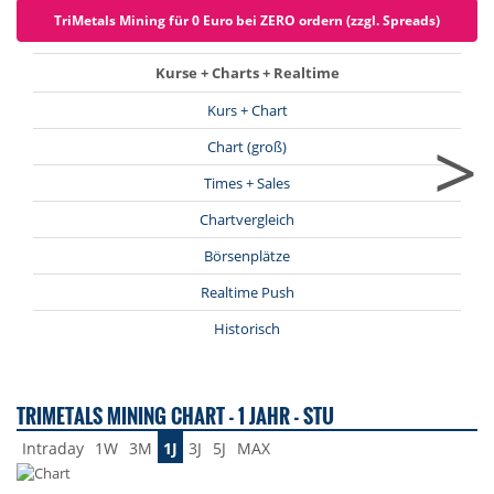
TriMetals Mining für 0 Euro bei ZERO ordern (zzgl. Spreads)
Kurse + Charts + Realtime
Kurs + Chart
>
Chart (groß)
Times + Sales
Chartvergleich
Börsenplätze
Realtime Push
Historisch
TRIMETALS MINING CHART - 1 JAHR - STU
Intraday
1W
3M
1J
3J
5J
MAX