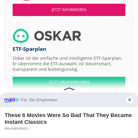
JETZT INFORMIEREN
ETF-Sparplan
Oskar ist der einfache und intelligente ETF-Sparplan.
Er übernimmt die ETF-Auswahl, ist steuersmart,
transparent und kostengünstig.
JETZT MEHR ERFAHREN
Für Sie Empfohlen
These 6 Movies Were So Bad That They Became
Aktien ATX
DAX
EuroStoxx 50
Dow Jones
NASDAQ 100
Nikkei 225
Instant Classics
S&P 500
BRAINBERRIES
Weitere Aktien: