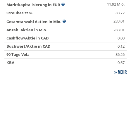
11.92 Mio.
Marktkapitalisierung in EUR
Streubesitz %
83.72
283.01
Gesamtanzahl Aktien in Mio.
Anzahl Aktien in Mio.
283.01
Cashflow/Aktie in CAD
0.00
Buchwert/Aktie in CAD
0.12
90 Tage Vola
86.26
KBV
0.67
MEHR