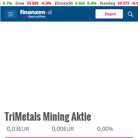
1%
Dow
53 885
-0,9%
EStoxx50
6 503
0,4%
Nasdaq
29 373
-0,4%
Depot
TriMetals Mining Aktie
0,03
0,00
0,00
EUR
EUR
%