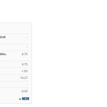
 EUR
-
-
Mio.
9.75
9.75
-1.03
14.27
-
0.43
MEHR