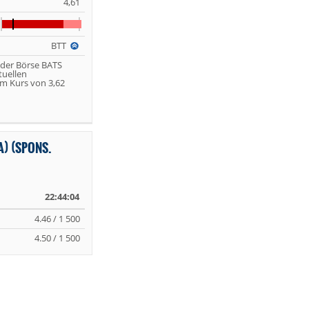
4,61
BTT
 der Börse BATS
tuellen
m Kurs von 3,62
) (SPONS.
22:44:04
4.46 / 1 500
4.50 / 1 500