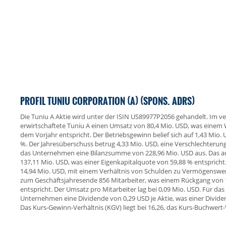
PROFIL TUNIU CORPORATION (A) (SPONS. ADRS)
Die Tuniu A Aktie wird unter der ISIN US89977P2056 gehandelt. Im v
erwirtschaftete Tuniu A einen Umsatz von 80,4 Mio. USD, was eine
dem Vorjahr entspricht. Der Betriebsgewinn belief sich auf 1,43 Mio.
%. Der Jahresüberschuss betrug 4,33 Mio. USD, eine Verschlechterun
das Unternehmen eine Bilanzsumme von 228,96 Mio. USD aus. Das au
137,11 Mio. USD, was einer Eigenkapitalquote von 59,88 % entsprich
14,94 Mio. USD, mit einem Verhältnis von Schulden zu Vermögenswer
zum Geschäftsjahresende 856 Mitarbeiter, was einem Rückgang von
entspricht. Der Umsatz pro Mitarbeiter lag bei 0,09 Mio. USD. Für da
Unternehmen eine Dividende von 0,29 USD je Aktie, was einer Divide
Das Kurs-Gewinn-Verhältnis (KGV) liegt bei 16,26, das Kurs-Buchwert-V