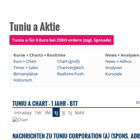
Tuniu a Aktie
Tuniu a für 0 Euro bei ZERO ordern (zzgl. Spreads)
Kurse + Charts + Realtime
News + Analysen
Kurs + Chart
Chart (groß)
News + Adhoc
Times + Sales
Chartvergleich
Analysen
Börsenplätze
Realtime Push
Kursziele
Historisch
TUNIU A CHART - 1 JAHR - BTT
Bö
Intraday
1W
3M
1J
3J
5J
MAX
NACHRICHTEN ZU TUNIU CORPORATION (A) (SPONS. ADR