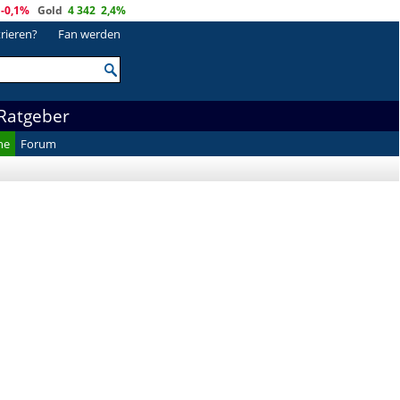
-0,1%
Gold
4 342
2,4%
trieren?
Fan werden
Ratgeber
he
Forum