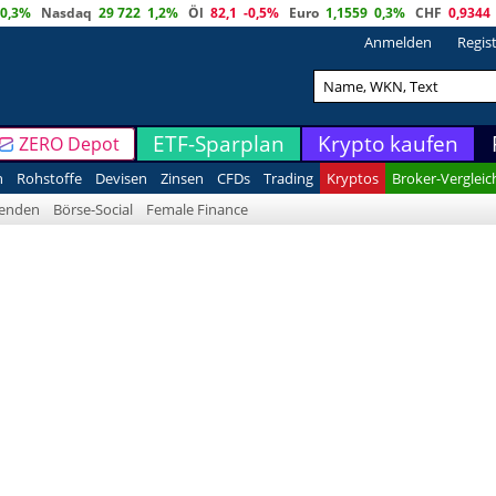
0,3%
Nasdaq
29 722
1,2%
Öl
82,1
-0,5%
Euro
1,1559
0,3%
CHF
0,9344
Anmelden
Regis
ETF-Sparplan
Krypto kaufen
ZERO Depot
n
Rohstoffe
Devisen
Zinsen
CFDs
Trading
Kryptos
Broker-Vergleic
denden
Börse-Social
Female Finance