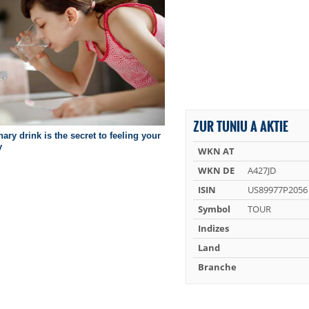
ZUR TUNIU A AKTIE
WKN AT
WKN DE
A427JD
ISIN
US89977P2056
Symbol
TOUR
Indizes
Land
Branche