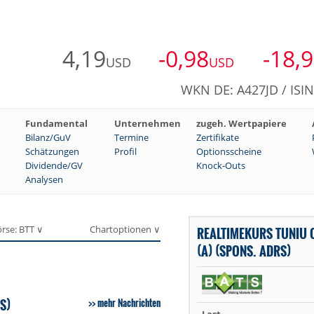
4,19
-0,98
-18,
USD
USD
WKN DE: A427JD / ISI
Fundamental
Unternehmen
zugeh. Wertpapiere
Bilanz/GuV
Termine
Zertifikate
Schätzungen
Profil
Optionsscheine
Dividende/GV
Knock-Outs
Analysen
rse: BTT ∨
Chartoptionen ∨
REALTIMEKURS TUNIU
(A) (SPONS. ADRS)
S)
mehr Nachrichten