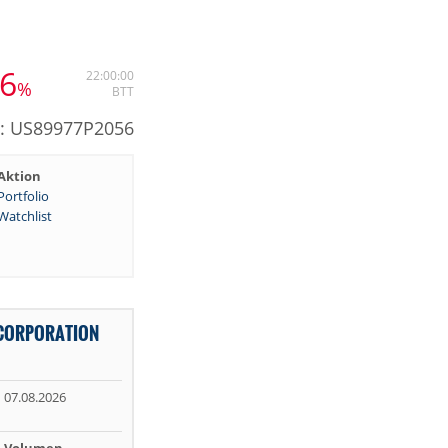
96
22:00:00
%
BTT
N: US89977P2056
Aktion
Portfolio
Watchlist
 CORPORATION
07.08.2026