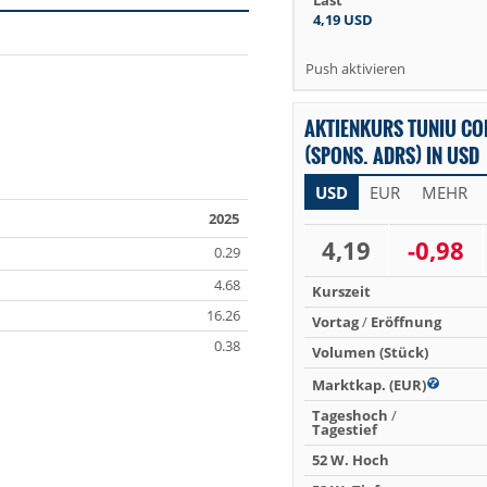
Last
4,19
USD
Push aktivieren
AKTIENKURS TUNIU CO
(SPONS. ADRS) IN USD
USD
EUR
MEHR
2025
4,19
-0,98
0.29
4.68
Kurszeit
16.26
Vortag
/
Eröffnung
0.38
Volumen (Stück)
Marktkap. (EUR)
Tageshoch
/
Tagestief
52 W. Hoch