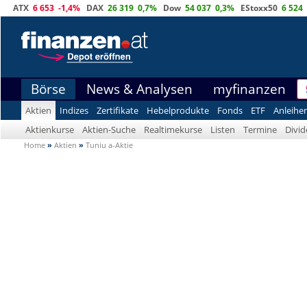
ATX
6 653
-1,4%
DAX
26 319
0,7%
Dow
54 037
0,3%
EStoxx50
6 524
Börse
News & Analysen
myfinanzen
Aktien
Indizes
Zertifikate
Hebelprodukte
Fonds
ETF
Anleihe
Aktienkurse
Aktien-Suche
Realtimekurse
Listen
Termine
Divi
Home
»
Aktien
»
Tuniu a-Aktie