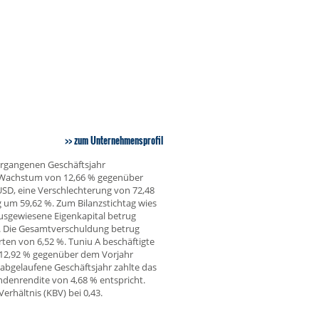
zum Unternehmensprofil
ergangenen Geschäftsjahr
m Wachstum von 12,66 % gegenüber
 USD, eine Verschlechterung von 72,48
g um 59,62 %. Zum Bilanzstichtag wies
sgewiesene Eigenkapital betrug
t. Die Gesamtverschuldung betrug
ten von 6,52 %. Tuniu A beschäftigte
 12,92 % gegenüber dem Vorjahr
s abgelaufene Geschäftsjahr zahlte das
ndenrendite von 4,68 % entspricht.
erhältnis (KBV) bei 0,43.