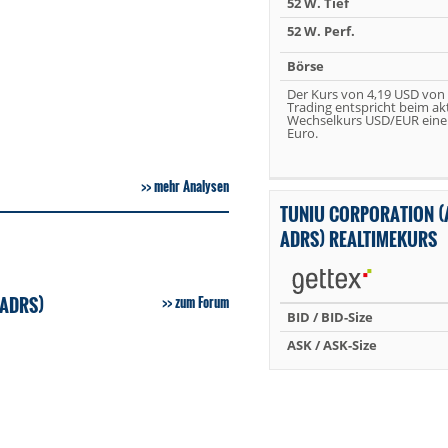
52 W. Tief
52 W. Perf.
Börse
Der Kurs von 4,19 USD von
Trading entspricht beim ak
Wechselkurs USD/EUR eine
Euro.
mehr Analysen
TUNIU CORPORATION (A
ADRS) REALTIMEKURS
 ADRS)
zum Forum
BID / BID-Size
ASK / ASK-Size