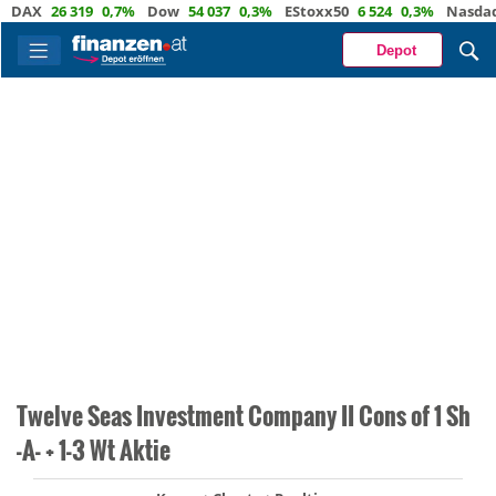
AX
26 319
0,7%
Dow
54 037
0,3%
EStoxx50
6 524
0,3%
Nasdaq
29
Depot
Twelve Seas Investment Company II Cons of 1 Sh
-A- + 1-3 Wt Aktie