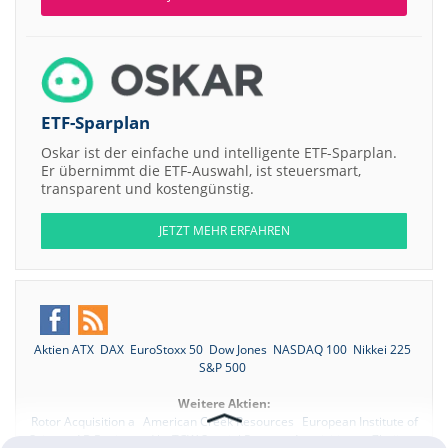
ETF-Sparplan
Oskar ist der einfache und intelligente ETF-Sparplan.
Er übernimmt die ETF-Auswahl, ist steuersmart,
transparent und kostengünstig.
JETZT MEHR ERFAHREN
Aktien ATX
DAX
EuroStoxx 50
Dow Jones
NASDAQ 100
Nikkei 225
S&P 500
Weitere Aktien:
Rotor Acquisition a
American Creek Resources
European Institute of
Science AB Registered b
TCW Special Purpose Acquisition a
Zhejiang