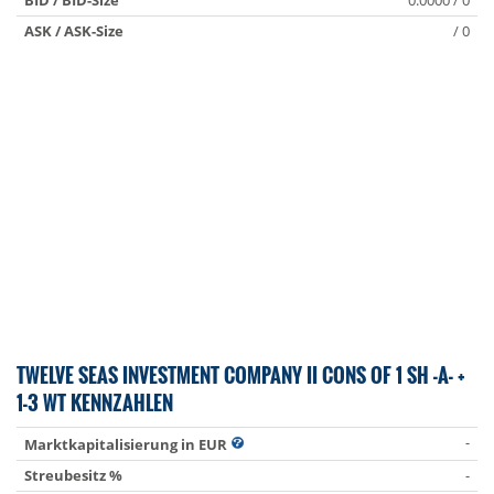
BID / BID-Size
0.0000 / 0
ASK / ASK-Size
/ 0
TWELVE SEAS INVESTMENT COMPANY II CONS OF 1 SH -A- +
1-3 WT KENNZAHLEN
-
Marktkapitalisierung in EUR
Streubesitz %
-