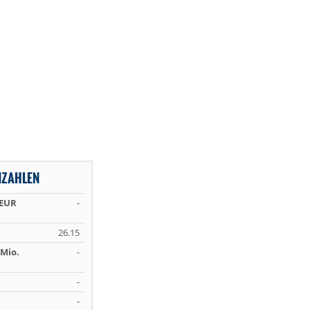
NZAHLEN
 EUR
-
26.15
Mio.
-
-
-