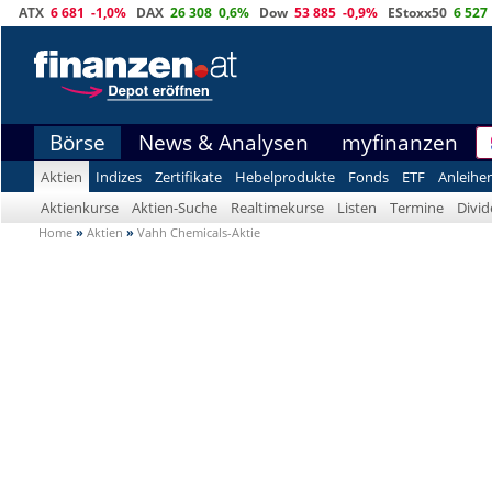
ATX
6 681
-1,0%
DAX
26 308
0,6%
Dow
53 885
-0,9%
EStoxx50
6 527
Börse
News & Analysen
myfinanzen
Aktien
Indizes
Zertifikate
Hebelprodukte
Fonds
ETF
Anleihe
Aktienkurse
Aktien-Suche
Realtimekurse
Listen
Termine
Divi
Home
»
Aktien
»
Vahh Chemicals-Aktie