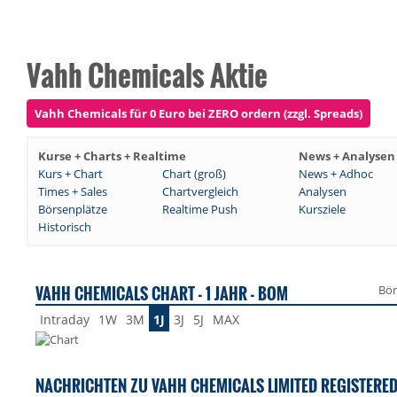
Vahh Chemicals Aktie
Vahh Chemicals für 0 Euro bei ZERO ordern (zzgl. Spreads)
Kurse + Charts + Realtime
News + Analysen
Kurs + Chart
Chart (groß)
News + Adhoc
Times + Sales
Chartvergleich
Analysen
Börsenplätze
Realtime Push
Kursziele
Historisch
VAHH CHEMICALS CHART - 1 JAHR - BOM
Bör
Intraday
1W
3M
1J
3J
5J
MAX
NACHRICHTEN ZU VAHH CHEMICALS LIMITED REGISTERED