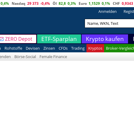
0,4%
Nasdaq
29 373
-0,4%
Öl
82,8
0,3%
Euro
1,1529
0,1%
CHF
0,9343
Anmelden
Regis
ETF-Sparplan
Krypto kaufen
ZERO Depot
n
Rohstoffe
Devisen
Zinsen
CFDs
Trading
Kryptos
Broker-Vergleic
denden
Börse-Social
Female Finance