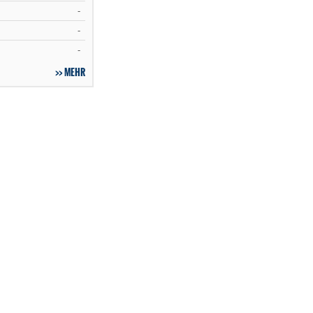
-
-
-
MEHR