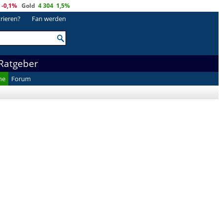
-0,1%
Gold
4 304
1,5%
trieren?
Fan werden
Ratgeber
he
Forum