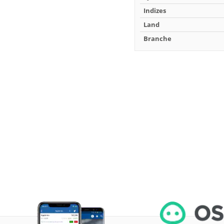
Indizes
Land
Branche