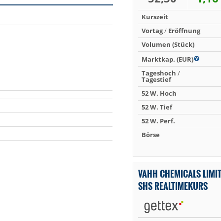
Kurszeit
Vortag
/
Eröffnung
Volumen (Stück)
Marktkap. (EUR)
Tageshoch
/
Tagestief
52 W. Hoch
52 W. Tief
52 W. Perf.
Börse
VAHH CHEMICALS LIMI
SHS REALTIMEKURS