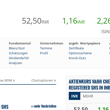
52,50
1,16
2,2
INR
INR
ISI
Fundamental
Unternehmen
zugeh. Wertpapiere
Bilanz/GuV
Termine
Zertifikate
Schätzungen
Profil
Optionsscheine
Dividende/GV
Knock-Outs
Analysen
se: BOM ∨
Chartoptionen ∨
AKTIENKURS VAHH CHE
REGISTERED SHS IN INR
INR
MEHR
 SHS
mehr Nachrichten
52,50
1,16