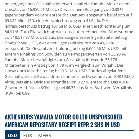
Im vergangenen Geschäftsjahr erwirtschaftete Yamaha Motor einen
Umsatz von 16.939,91 Mio. USD, was einem Rückgang von 0,38 %
gegenüber dem Vorjahr entspricht. Der Betriebsgewinn belief sich auf
691,22 Mio. USD, eine Verschlechterung von 41,64 %. Der
Jahresüberschuss betrug 107,68 Mio. USD, eine Verschlechterung um
84,91 %. Zum Bilanzstichtag wies das Unternehmen eine Bilanzsumme
von 18.517,87 Mio. USD aus. Das ausgewiesene Eigenkapital betrug
7.645,09 Mio. USD, was einer Eigenkapitalquote von 41,28 %
entspricht. Die Gesamtverschuldung betrug 6.662,56 Mio. USD, mit
einem Verhältnis von Schulden zu Vermögenswerten von 35,98 %.
Yamaha Motor beschäftigte zum Geschäftsjahresende 55.176
Mitarbeiter, ein Anstieg von 1,79 % im Vergleich zum Vorjahr. Der
Umsatz pro Mitarbeiter lag bei 0,31 Mio. USD. Für das abgelaufene
Geschäftsjahr zahlte das Unternehmen eine Dividende von 0,48 USD je
Aktie, was einer Dividendenrendite von 3,27 % entspricht. Das Kurs-
Gewinn-Verhältnis (KGV) liegt bei 66,73, das Kurs-Buchwert-Verhältnis
(KBV) bei 0,99.
AKTIENKURS YAMAHA MOTOR CO LTD UNSPONSORED
AMERICAN DEPOSITARY RECEIPT REPR 2 SHS IN USD
USD
EUR
MEHR