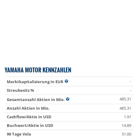
YAMAHA MOTOR KENNZAHLEN
-
Marktkapitalisierung in EUR
Streubesitz %
-
485.31
Gesamtanzahl Aktien in Mio.
Anzahl Aktien in Mio.
485.31
Cashflow/Aktie in USD
1.91
Buchwert/Aktie in USD
14.89
90 Tage Vola
51.00