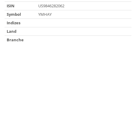
ISIN
US9846282062
Symbol
YMHAY
Indizes
Land
Branche