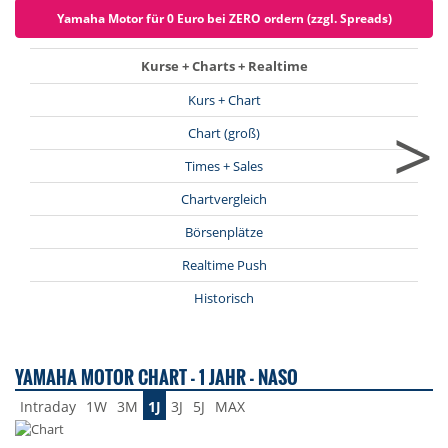
Yamaha Motor für 0 Euro bei ZERO ordern (zzgl. Spreads)
Kurse + Charts + Realtime
Kurs + Chart
>
Chart (groß)
Times + Sales
Chartvergleich
Börsenplätze
Realtime Push
Historisch
YAMAHA MOTOR CHART - 1 JAHR - NASO
Intraday
1W
3M
1J
3J
5J
MAX