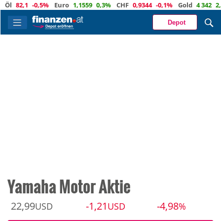
82,1
-0,5%
Euro
1,1559
0,3%
CHF
0,9344
-0,1%
Gold
4 342
2,4%
Depot
Yamaha Motor Aktie
22,99
-1,21
-4,98
USD
USD
%