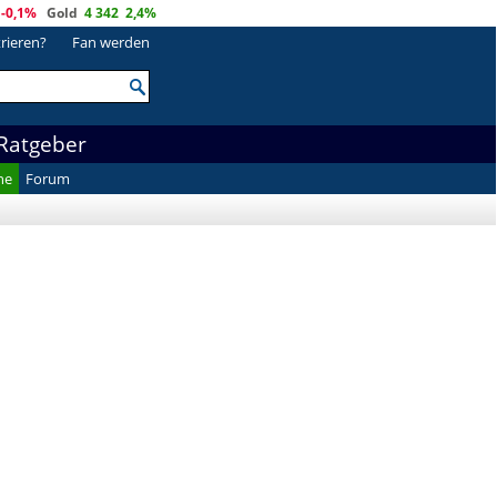
-0,1%
Gold
4 342
2,4%
trieren?
Fan werden
Ratgeber
he
Forum