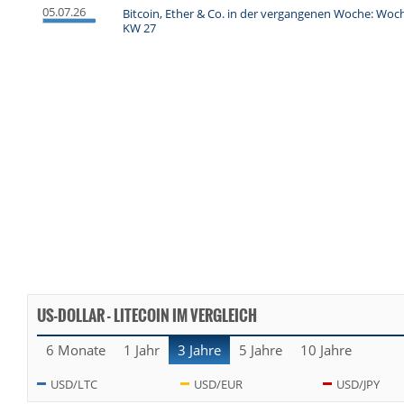
05.07.26
Bitcoin, Ether & Co. in der vergangenen Woche: Wo
KW 27
US-DOLLAR - LITECOIN IM VERGLEICH
6 Monate
1 Jahr
3 Jahre
5 Jahre
10 Jahre
USD/LTC
USD/EUR
USD/JPY