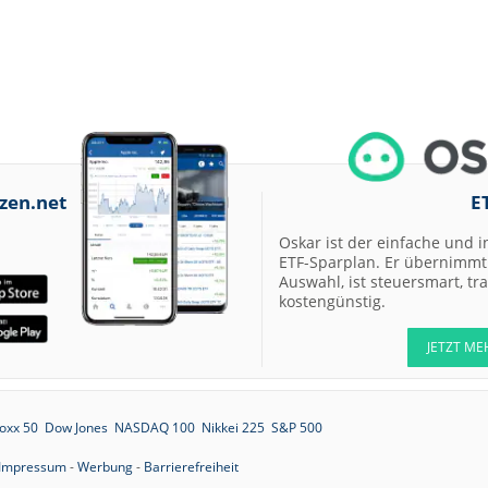
zen.net
E
Oskar ist der einfache und i
ETF-Sparplan. Er übernimmt 
Auswahl, ist steuersmart, t
kostengünstig.
JETZT ME
oxx 50
Dow Jones
NASDAQ 100
Nikkei 225
S&P 500
Impressum
-
Werbung
-
Barrierefreiheit