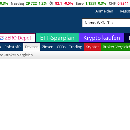
0,3%
Nasdaq
29 722
1,2%
Öl
82,1
-0,5%
Euro
1,1559
0,3%
CHF
0,9344
Anmelden
Regis
ETF-Sparplan
Krypto kaufen
ZERO Depot
n
Rohstoffe
Devisen
Zinsen
CFDs
Trading
Kryptos
Broker-Vergleic
to-Broker Vergleich