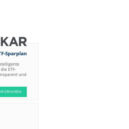
TF-Sparplan
ntelligente
die ETF-
ransparent und
HR ERFAHREN