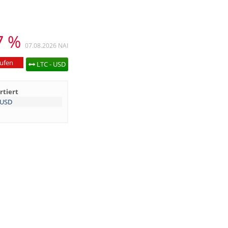
7 %
07.08.2026
NAI
ufen
LTC - USD
rtiert
/USD