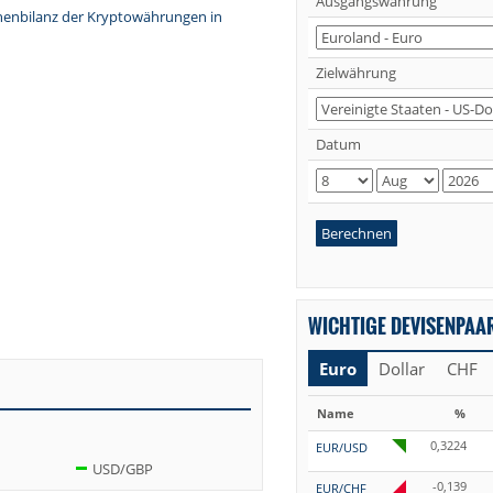
Ausgangswährung
chenbilanz der Kryptowährungen in
Zielwährung
Datum
Berechnen
WICHTIGE DEVISENPAA
Euro
Dollar
CHF
Name
%
0,3224
EUR/USD
USD/GBP
-0,139
EUR/CHF