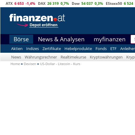
ATX
6 653
-1,4%
DAX
26 319
0,7%
Dow
54 037
0,3%
EStoxx50
6 524
Börse
News & Analysen
myfinanzen
Aktien
Indizes
Zertifikate
Hebelprodukte
Fonds
ETF
Anleihe
News
Währungsrechner
Realtimekurse
Kryptowährungen
Kryp
Home
»
Devisen
»
US-Dollar - Litecoin - Kurs