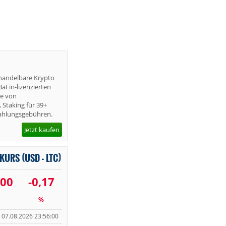
+ handelbare Krypto
aFin-lizenzierten
ie von
 Staking für 39+
zahlungsgebühren.
Jetzt kaufen
 KURS (USD - LTC)
000
-0,17
%
07.08.2026 23:56:00