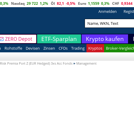
0,3%
Nasdaq
29 722
1,2%
Öl
82,1
-0,5%
Euro
1,1559
0,3%
CHF
0,9344
Anmelden
Regis
ETF-Sparplan
Krypto kaufen
ZERO Depot
n
Rohstoffe
Devisen
Zinsen
CFDs
Trading
Kryptos
Broker-Vergleic
Risk Premia Port Z (EUR Hedged) 3xs Acc Fonds
»
Management