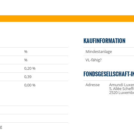
KAUFINFORMATION
%
Mindestanlage
%
VL-fähig?
0,20 %
FONDSGESELLSCHAFT-I
0,39
Adresse
Amundi Luxem
0,00 %
5, Allée Scheff
2520 Luxemb
g