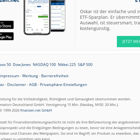
Oskar ist der einfache und i
ETF-Sparplan. Er übernimmt 
Auswahl, ist steuersmart, t
kostengünstig.
JETZT ME
oxx 50
Dow Jones
NASDAQ 100
Nikkei 225
S&P 500
Impressum
-
Werbung
-
Barrierefreiheit
tz
-
Disclaimer
-
AGB
-
Privatsphäre-Einstellungen
eistung für die Vollständigkeit, Richtigkeit und Genauigkeit übernommen werden.
ormation Deutschland GmbH. Verzögerung 15 Min. (Nasdaq, NYSE: 20 Min.).
© 1999-2026
finanzen.net GmbH
talt für Finanzdienstleistungsaufsicht ist nicht als ihre Befürwortung der angebotene
isprospekt und die Endgültigen Bedingungen zu lesen, bevor sie eine Anlageentscheid
siken und Chancen des Wertpapiers. Sie sind im Begriff, ein Produkt zu erwerben, das n
schwer zu verstehen sein kann.