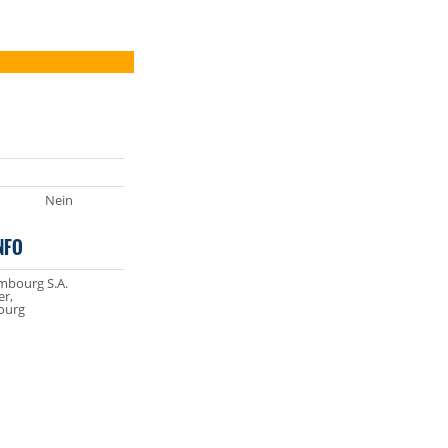
Nein
NFO
bourg S.A.
er,
ourg