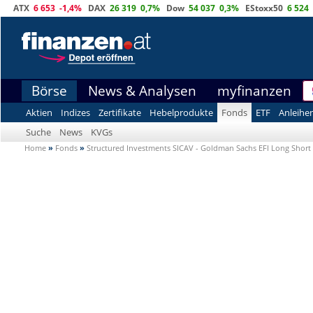
ATX
6 653
-1,4%
DAX
26 319
0,7%
Dow
54 037
0,3%
EStoxx50
6 524
Börse
News & Analysen
myfinanzen
Aktien
Indizes
Zertifikate
Hebelprodukte
Fonds
ETF
Anleihe
Suche
News
KVGs
Home
»
Fonds
»
Structured Investments SICAV - Goldman Sachs EFI Long Short 