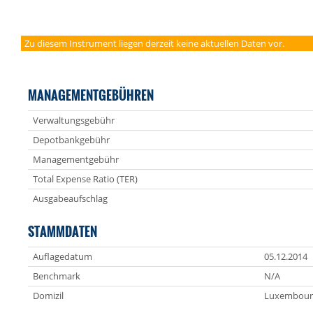
Zu diesem Instrument liegen derzeit keine aktuellen Daten vor.
MANAGEMENTGEBÜHREN
Verwaltungsgebühr
Depotbankgebühr
Managementgebühr
Total Expense Ratio (TER)
Ausgabeaufschlag
STAMMDATEN
Auflagedatum
05.12.2014
Benchmark
N/A
Domizil
Luxembour