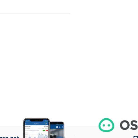
zen.net
E