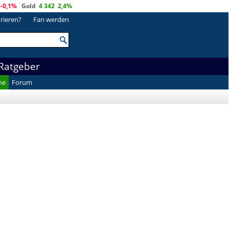
-0,1%
Gold
4 342
2,4%
trieren?
Fan werden
Ratgeber
he
Forum