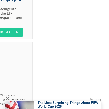
ntelligente
die ETF-
ransparent und
HR ERFAHREN
n Wertpapiere zu
ung treffen, um sich
icht einfach ist und