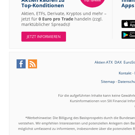
Top-Konditionen
Apps
Aktien, ETFs, Derivate, Kryptos und mehr –
jetzt für
0 Euro pro Trade
handeln (zzgl.
marktüblicher Spreads)!
JETZT INFORMIEREN
Aktien ATX
DAX
EuroSt
Kontakt
-
Sitemap
-
Datenschu
Für die aufgeführten Inhalte kann keine Gewährl
Kursinformationen von SIX Financial Inf
*Werbehinweise: Die Billigung des Basisprospekts durch die Bundesans
verstehen. Wir empfehlen Interessenten und potenziellen Anlegern den Bas
möglichst umfassend zu informieren, insbesondere über die potenziellen Ri