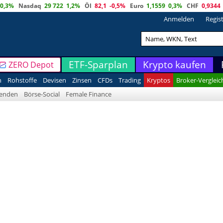
0,3%
Nasdaq
29 722
1,2%
Öl
82,1
-0,5%
Euro
1,1559
0,3%
CHF
0,9344
Anmelden
Regis
ETF-Sparplan
Krypto kaufen
ZERO Depot
n
Rohstoffe
Devisen
Zinsen
CFDs
Trading
Kryptos
Broker-Vergleic
denden
Börse-Social
Female Finance