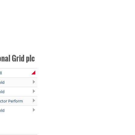
nal Grid plc
l
old
old
ector Perform
old