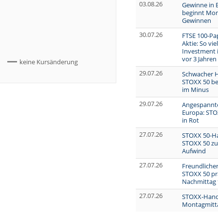
03.08.26
Gewinne in 
beginnt Mon
Gewinnen
30.07.26
FTSE 100-Pap
Aktie: So vi
Investment i
vor 3 Jahren
keine Kursänderung
29.07.26
Schwacher H
STOXX 50 be
im Minus
29.07.26
Angespannt
Europa: STO
in Rot
27.07.26
STOXX 50-Ha
STOXX 50 z
Aufwind
27.07.26
Freundlicher
STOXX 50 pr
Nachmittag 
27.07.26
STOXX-Hand
Montagmitta