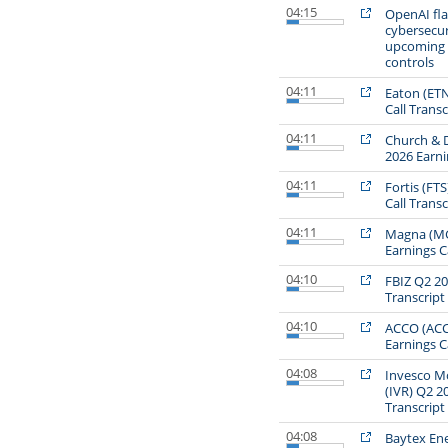
04:15
OpenAI flag
cybersecuri
upcoming 
controls
04:11
Eaton (ETN
Call Transc
04:11
Church & 
2026 Earni
04:11
Fortis (FT
Call Transc
04:11
Magna (MG
Earnings Ca
04:10
FBIZ Q2 20
Transcript
04:10
ACCO (ACC
Earnings Ca
04:08
Invesco Mo
(IVR) Q2 2
Transcript
04:08
Baytex Ene