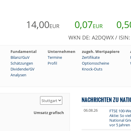
14,00
0,07
0,5
EUR
EUR
WKN DE: A2DQWX / ISIN
Fundamental
Unternehmen
zugeh. Wertpapiere
Bilanz/GuV
Termine
Zertifikate
Schätzungen
Profil
Optionsscheine
Dividende/GV
Knock-Outs
Analysen
NACHRICHTEN ZU NATI
06.08.26
FTSE 100-Wer
Umsatz grafisch
Aktie: So vi
National Gr
vor 5 Jahren