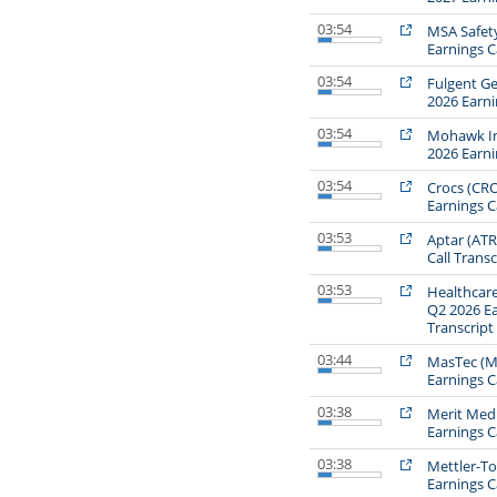
03:54
MSA Safet
Earnings Ca
03:54
Fulgent Ge
2026 Earni
03:54
Mohawk In
2026 Earni
03:54
Crocs (CR
Earnings Ca
03:53
Aptar (ATR
Call Transc
03:53
Healthcare
Q2 2026 Ea
Transcript
03:44
MasTec (M
Earnings Ca
03:38
Merit Med
Earnings Ca
03:38
Mettler-T
Earnings Ca