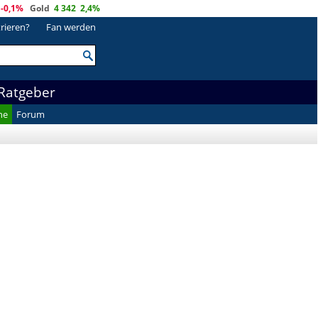
-0,1%
Gold
4 342
2,4%
trieren?
Fan werden
Ratgeber
he
Forum