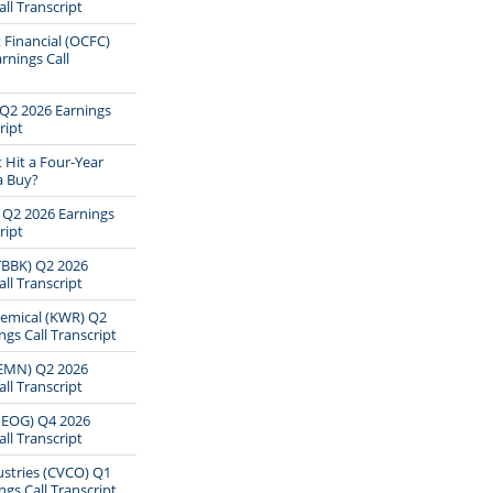
ll Transcript
 Financial (OCFC)
rnings Call
Q2 2026 Earnings
ript
t Hit a Four-Year
 a Buy?
 Q2 2026 Earnings
ript
TBBK) Q2 2026
ll Transcript
emical (KWR) Q2
ngs Call Transcript
EMN) Q2 2026
ll Transcript
EOG) Q4 2026
ll Transcript
stries (CVCO) Q1
ngs Call Transcript