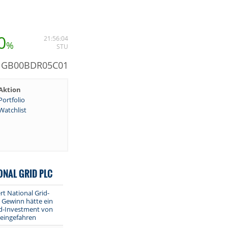
0
21:56:04
%
STU
: GB00BDR05C01
Aktion
Portfolio
Watchlist
ONAL GRID PLC
t National Grid-
el Gewinn hätte ein
id-Investment von
 eingefahren