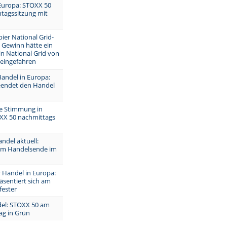
Europa: STOXX 50
tagssitzung mit
ier National Grid-
el Gewinn hätte ein
n National Grid von
 eingefahren
andel in Europa:
endet den Handel
e Stimmung in
XX 50 nachmittags
ndel aktuell:
um Handelsende im
 Handel in Europa:
äsentiert sich am
fester
el: STOXX 50 am
g in Grün