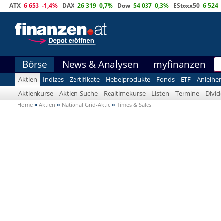
ATX
6 653
-1,4%
DAX
26 319
0,7%
Dow
54 037
0,3%
EStoxx50
6 524
Börse
News & Analysen
myfinanzen
Aktien
Indizes
Zertifikate
Hebelprodukte
Fonds
ETF
Anleihe
Aktienkurse
Aktien-Suche
Realtimekurse
Listen
Termine
Divi
Home
»
Aktien
»
National Grid-Aktie
»
Times & Sales