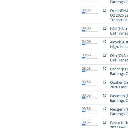
Earnings Ca
04:08
OceanFirst
Q2 2026 Ea
Transcript
04:08
HNI (HNI) 
Call Transc
04:00
Airbnb Jus
High. Is It
03:58
Olin (OLN)
Call Transc
03:58
Bancorp (
Earnings Ca
03:58
Quaker Ch
2026 Earni
03:56
Eastman (
Earnings Ca
03:56
Neogen (N
Earnings Ca
03:55
Cavco Indu
2027 Earni