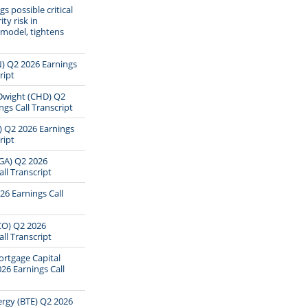
s possible critical
ty risk in
model, tightens
) Q2 2026 Earnings
ript
Dwight (CHD) Q2
ngs Call Transcript
S) Q2 2026 Earnings
ript
A) Q2 2026
ll Transcript
26 Earnings Call
O) Q2 2026
ll Transcript
rtgage Capital
026 Earnings Call
rgy (BTE) Q2 2026