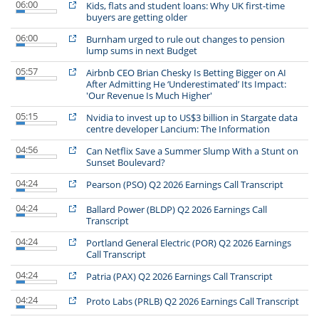
06:00
Kids, flats and student loans: Why UK first-time
buyers are getting older
06:00
Burnham urged to rule out changes to pension
lump sums in next Budget
05:57
Airbnb CEO Brian Chesky Is Betting Bigger on AI
After Admitting He ‘Underestimated’ Its Impact:
'Our Revenue Is Much Higher'
05:15
Nvidia to invest up to US$3 billion in Stargate data
centre developer Lancium: The Information
04:56
Can Netflix Save a Summer Slump With a Stunt on
Sunset Boulevard?
04:24
Pearson (PSO) Q2 2026 Earnings Call Transcript
04:24
Ballard Power (BLDP) Q2 2026 Earnings Call
Transcript
04:24
Portland General Electric (POR) Q2 2026 Earnings
Call Transcript
04:24
Patria (PAX) Q2 2026 Earnings Call Transcript
04:24
Proto Labs (PRLB) Q2 2026 Earnings Call Transcript