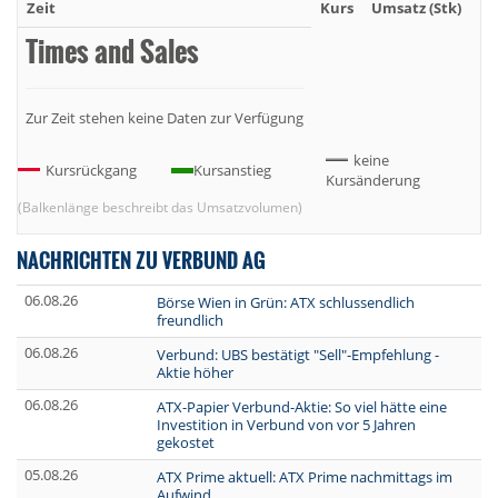
Zeit
Kurs
Umsatz (Stk)
Um
Times and Sales
Zur Zeit stehen keine Daten zur Verfügung
keine
Kursrückgang
Kursanstieg
Kursänderung
(Balkenlänge beschreibt das Umsatzvolumen)
NACHRICHTEN ZU VERBUND AG
06.08.26
Börse Wien in Grün: ATX schlussendlich
freundlich
06.08.26
Verbund: UBS bestätigt "Sell"-Empfehlung -
Aktie höher
06.08.26
ATX-Papier Verbund-Aktie: So viel hätte eine
Investition in Verbund von vor 5 Jahren
gekostet
05.08.26
ATX Prime aktuell: ATX Prime nachmittags im
Aufwind