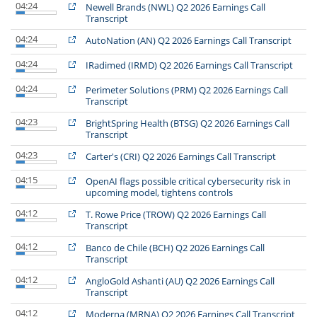
04:24
Newell Brands (NWL) Q2 2026 Earnings Call
Transcript
04:24
AutoNation (AN) Q2 2026 Earnings Call Transcript
04:24
IRadimed (IRMD) Q2 2026 Earnings Call Transcript
04:24
Perimeter Solutions (PRM) Q2 2026 Earnings Call
Transcript
04:23
BrightSpring Health (BTSG) Q2 2026 Earnings Call
Transcript
04:23
Carter's (CRI) Q2 2026 Earnings Call Transcript
04:15
OpenAI flags possible critical cybersecurity risk in
upcoming model, tightens controls
04:12
T. Rowe Price (TROW) Q2 2026 Earnings Call
Transcript
04:12
Banco de Chile (BCH) Q2 2026 Earnings Call
Transcript
04:12
AngloGold Ashanti (AU) Q2 2026 Earnings Call
Transcript
04:12
Moderna (MRNA) Q2 2026 Earnings Call Transcript