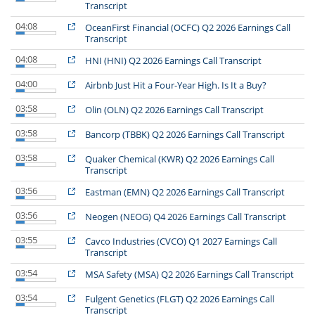
Transcript
04:08
OceanFirst Financial (OCFC) Q2 2026 Earnings Call
Transcript
04:08
HNI (HNI) Q2 2026 Earnings Call Transcript
04:00
Airbnb Just Hit a Four-Year High. Is It a Buy?
03:58
Olin (OLN) Q2 2026 Earnings Call Transcript
03:58
Bancorp (TBBK) Q2 2026 Earnings Call Transcript
03:58
Quaker Chemical (KWR) Q2 2026 Earnings Call
Transcript
03:56
Eastman (EMN) Q2 2026 Earnings Call Transcript
03:56
Neogen (NEOG) Q4 2026 Earnings Call Transcript
03:55
Cavco Industries (CVCO) Q1 2027 Earnings Call
Transcript
03:54
MSA Safety (MSA) Q2 2026 Earnings Call Transcript
03:54
Fulgent Genetics (FLGT) Q2 2026 Earnings Call
Transcript