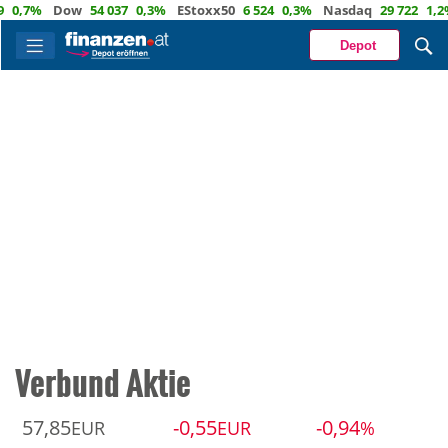
7%
Dow
54 037
0,3%
EStoxx50
6 524
0,3%
Nasdaq
29 722
1,2%
Ö
Depot
Verbund Aktie
57,85
-0,55
-0,94
EUR
EUR
%