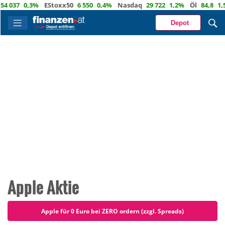
0,3%
EStoxx50
6 550
0,4%
Nasdaq
29 722
1,2%
Öl
84,8
1,5%
Eu
Depot
Apple Aktie
Apple für 0 Euro bei ZERO ordern (zzgl. Spreads)