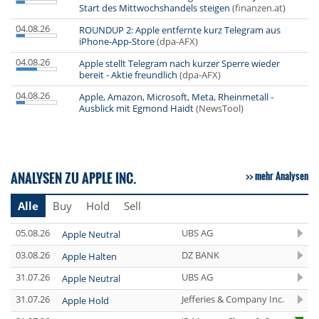
Start des Mittwochshandels steigen
(finanzen.at)
04.08.26
ROUNDUP 2: Apple entfernte kurz Telegram aus
iPhone-App-Store
(dpa-AFX)
04.08.26
Apple stellt Telegram nach kurzer Sperre wieder
bereit - Aktie freundlich
(dpa-AFX)
04.08.26
Apple, Amazon, Microsoft, Meta, Rheinmetall -
Ausblick mit Egmond Haidt
(NewsTool)
ANALYSEN ZU APPLE INC.
mehr Analysen
Alle
Buy
Hold
Sell
05.08.26
UBS AG
Apple Neutral
03.08.26
DZ BANK
Apple Halten
31.07.26
UBS AG
Apple Neutral
31.07.26
Jefferies & Company Inc.
Apple Hold