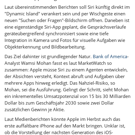
Laut übereinstimmenden Berichten soll Siri künftig direkt im
"Dynamic Island" verankert sein und per Wischgeste einen
neuen "Suchen oder Fragen"-Bildschirm öffnen. Daneben ist
eine eigenständige Siri-App geplant, die Gesprächsverläufe
geräteübergreifend synchronisiert sowie eine tiefe
Integration in Kamera und Fotos für visuelle Aufgaben wie
Objekterkennung und Bildbearbeitung.
Das Ziel dahinter ist grundlegender Natur.
Bank of America
-
Analyst Wamsi Mohan fasst es laut MarketWatch so
zusammen: Apple müsse Siri zu einem Agenten entwickeln,
der Absichten versteht, Kontext abruft und Aufgaben über
mehrere Apps hinweg erledigt. Das Nahziel-Risiko, so
Mohan, sei die Ausführung. Gelingt der Schritt, sieht Mohan
ein inkrementelles Umsatzpotenzial von 15 bis 30 Milliarden
Dollar bis zum Geschäftsjahr 2030 sowie zwei Dollar
zusätzlichen Gewinn je Aktie.
Laut Medienberichten könnte Apple im Herbst auch das
erste auffaltbare iPhone auf den Markt bringen. Unklar ist,
ob die Vorstellung der nächsten Generation des
iOS
-