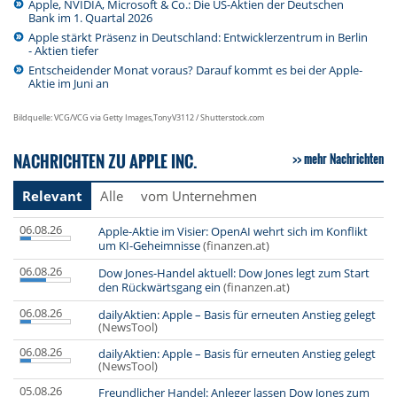
Apple, NVIDIA, Microsoft & Co.: Die US-Aktien der Deutschen
Bank im 1. Quartal 2026
Apple stärkt Präsenz in Deutschland: Entwicklerzentrum in Berlin
- Aktien tiefer
Entscheidender Monat voraus? Darauf kommt es bei der Apple-
Aktie im Juni an
Bildquelle: VCG/VCG via Getty Images,TonyV3112 / Shutterstock.com
NACHRICHTEN ZU APPLE INC.
mehr Nachrichten
Relevant
Alle
vom Unternehmen
06.08.26
Apple-Aktie im Visier: OpenAI wehrt sich im Konflikt
um KI-Geheimnisse
(finanzen.at)
06.08.26
Dow Jones-Handel aktuell: Dow Jones legt zum Start
den Rückwärtsgang ein
(finanzen.at)
06.08.26
dailyAktien: Apple – Basis für erneuten Anstieg gelegt
(NewsTool)
06.08.26
dailyAktien: Apple – Basis für erneuten Anstieg gelegt
(NewsTool)
05.08.26
Freundlicher Handel: Anleger lassen Dow Jones zum