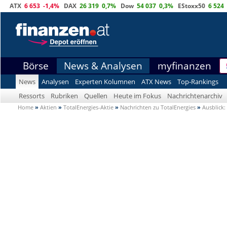
ATX
6 653
-1,4%
DAX
26 319
0,7%
Dow
54 037
0,3%
EStoxx50
6 524
Börse
News & Analysen
myfinanzen
News
Analysen
Experten Kolumnen
ATX News
Top-Rankings
Ressorts
Rubriken
Quellen
Heute im Fokus
Nachrichtenarchiv
Home
»
Aktien
»
TotalEnergies-Aktie
»
Nachrichten zu TotalEnergies
»
Ausblick: