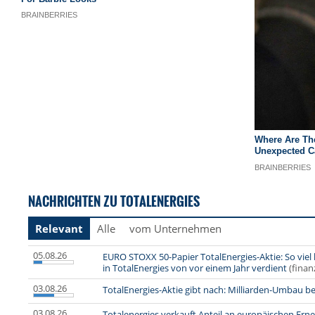
NACHRICHTEN ZU TOTALENERGIES
Relevant
Alle
vom Unternehmen
05.08.26
EURO STOXX 50-Papier TotalEnergies-Aktie: So viel
in TotalEnergies von vor einem Jahr verdient
(finan
03.08.26
TotalEnergies-Aktie gibt nach: Milliarden-Umbau b
03.08.26
Totalenergies verkauft Anteil an europäischen Er