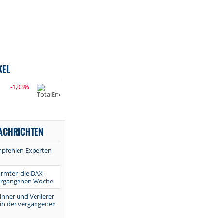
KEL
-1,03%
NACHRICHTEN
mpfehlen Experten
ormten die DAX-
vergangenen Woche
inner und Verlierer
 in der vergangenen