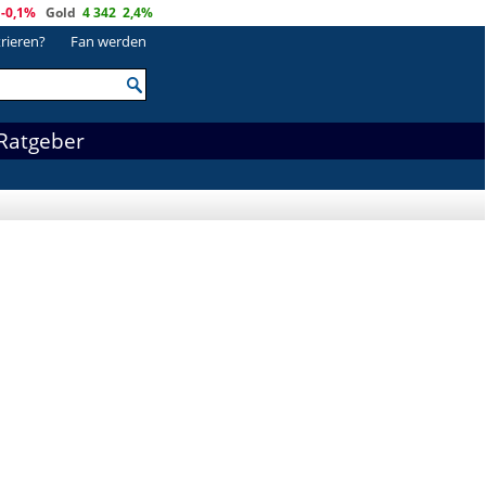
-0,1%
Gold
4 342
2,4%
trieren?
Fan werden
Ratgeber