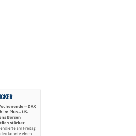
TICKER
Wochenende -- DAX
im Plus -- US-
iens Börsen
lich stärker
endierte am Freitag
ndex konnte einen