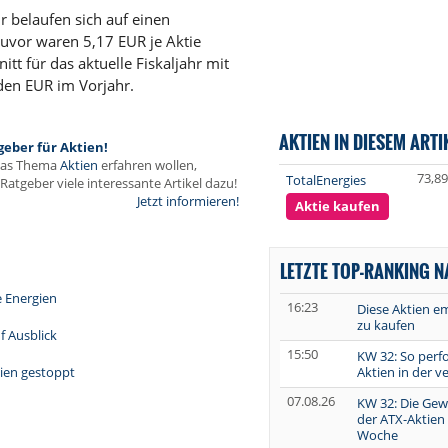
r belaufen sich auf einen
zuvor waren 5,17 EUR je Aktie
t für das aktuelle Fiskaljahr mit
den EUR im Vorjahr.
AKTIEN IN DIESEM ARTI
geber für Aktien!
das Thema
Aktien
erfahren wollen,
73,89
TotalEnergies
Ratgeber viele interessante Artikel dazu!
Jetzt informieren!
Aktie kaufen
LETZTE TOP-RANKING 
e Energien
16:23
Diese Aktien e
zu kaufen
f Ausblick
15:50
KW 32: So perf
Aktien in der 
bien gestoppt
07.08.26
KW 32: Die Gew
der ATX-Aktien
Woche