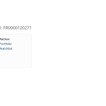
N: FR0000120271
Aktion
Portfolio
Watchlist