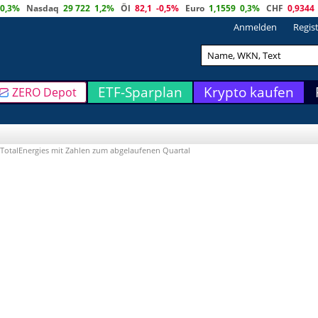
0,3%
Nasdaq
29 722
1,2%
Öl
82,1
-0,5%
Euro
1,1559
0,3%
CHF
0,9344
Anmelden
Regis
ETF-Sparplan
Krypto kaufen
ZERO Depot
 TotalEnergies mit Zahlen zum abgelaufenen Quartal