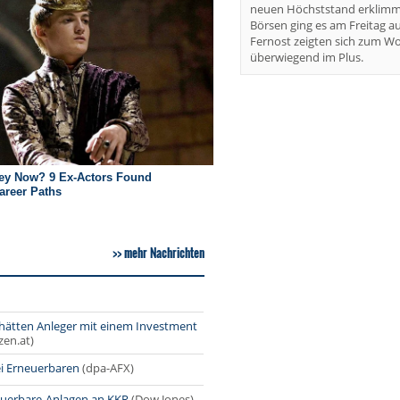
neuen Höchststand erklimm
Börsen ging es am Freitag au
Fernost zeigten sich zum W
überwiegend im Plus.
mehr Nachrichten
 hätten Anleger mit einem Investment
zen.at)
ei Erneuerbaren
(dpa-AFX)
neuerbare-Anlagen an KKR
(Dow Jones)