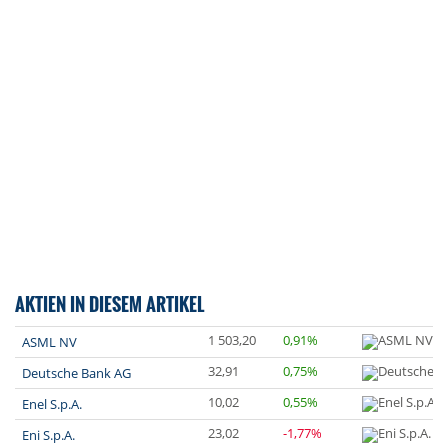
AKTIEN IN DIESEM ARTIKEL
1 503,20
0,91%
ASML NV
32,91
0,75%
Deutsche Bank AG
10,02
0,55%
Enel S.p.A.
23,02
-1,77%
Eni S.p.A.