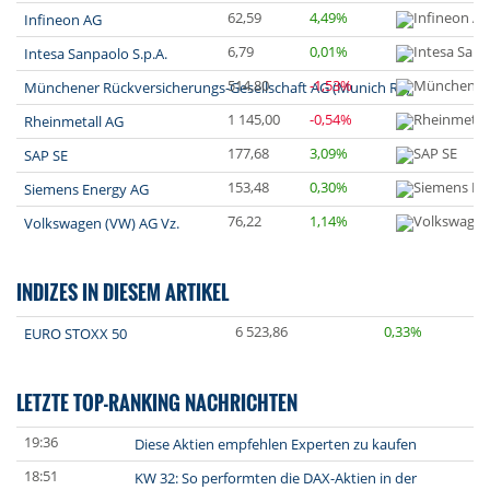
62,59
4,49%
Infineon AG
6,79
0,01%
Intesa Sanpaolo S.p.A.
514,80
-1,53%
Münchener Rückversicherungs-Gesellschaft AG (Munich Re)
1 145,00
-0,54%
Rheinmetall AG
177,68
3,09%
SAP SE
153,48
0,30%
Siemens Energy AG
76,22
1,14%
Volkswagen (VW) AG Vz.
INDIZES IN DIESEM ARTIKEL
6 523,86
0,33%
EURO STOXX 50
LETZTE TOP-RANKING NACHRICHTEN
19:36
Diese Aktien empfehlen Experten zu kaufen
18:51
KW 32: So performten die DAX-Aktien in der