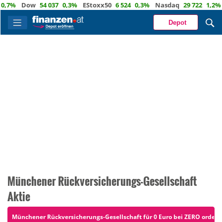
Dow
54 037
0,3%
EStoxx50
6 524
0,3%
Nasdaq
29 722
1,2%
Öl
82,
Depot
Münchener Rückversicherungs-Gesellschaft
Aktie
Münchener Rückversicherungs-Gesellschaft für 0 Euro bei ZERO ordern 