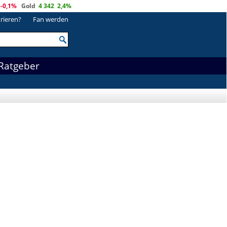
-0,1%
Gold
4 342
2,4%
trieren?
Fan werden
Ratgeber