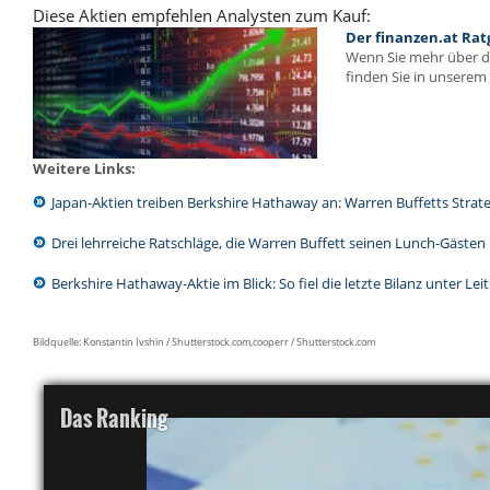
Diese Aktien empfehlen Analysten zum Kauf:
Der finanzen.at Rat
Wenn Sie mehr über 
finden Sie in unserem 
Weitere Links:
Japan-Aktien treiben Berkshire Hathaway an: Warren Buffetts Strateg
Drei lehrreiche Ratschläge, die Warren Buffett seinen Lunch-Gäste
Berkshire Hathaway-Aktie im Blick: So fiel die letzte Bilanz unter L
Bildquelle: Konstantin Ivshin / Shutterstock.com,cooperr / Shutterstock.com
Das Ranking