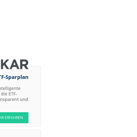
TF-Sparplan
ntelligente
die ETF-
ransparent und
HR ERFAHREN