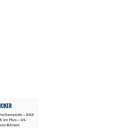
TICKER
Wochenende -- DAX
im Plus -- US-
iens Börsen