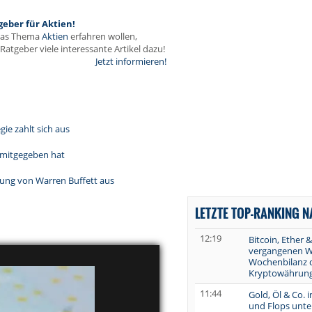
geber für Aktien!
das Thema
Aktien
erfahren wollen,
Ratgeber viele interessante Artikel dazu!
Jetzt informieren!
ie zahlt sich aus
n mitgegeben hat
eitung von Warren Buffett aus
LETZTE TOP-RANKING 
12:19
Bitcoin, Ether &
vergangenen W
Wochenbilanz 
Kryptowährung
11:44
Gold, Öl & Co. 
und Flops unte