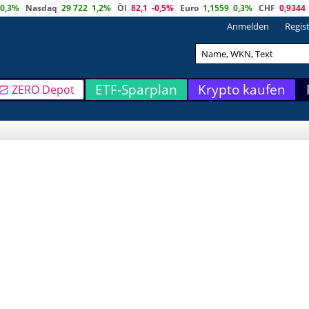
0,3%
Nasdaq
29 722
1,2%
Öl
82,1
-0,5%
Euro
1,1559
0,3%
CHF
0,9344
Anmelden
Regis
ETF-Sparplan
Krypto kaufen
ZERO Depot