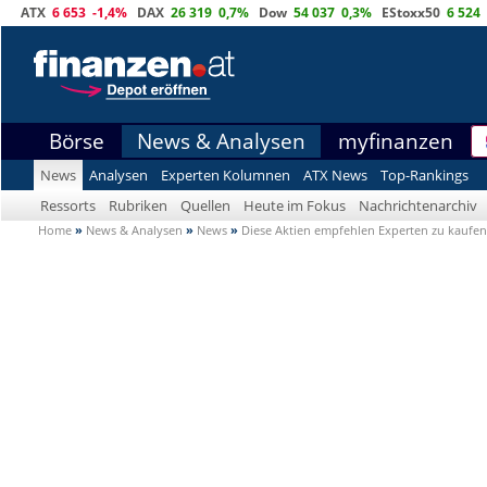
ATX
6 653
-1,4%
DAX
26 319
0,7%
Dow
54 037
0,3%
EStoxx50
6 524
Börse
News & Analysen
myfinanzen
News
Analysen
Experten Kolumnen
ATX News
Top-Rankings
Ressorts
Rubriken
Quellen
Heute im Fokus
Nachrichtenarchiv
Home
»
News & Analysen
»
News
»
Diese Aktien empfehlen Experten zu kaufen