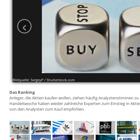
‹
Bildquelle: SergeyP / Shutterstock.com
Das Ranking
Anleger, die Aktien kaufen wollen, ziehen häufig Analystenstimmen zu
Handelswoche haben wieder zahlreiche Experten zum Einstieg in Aktie
von den Analysten zum Kauf empfohlen.