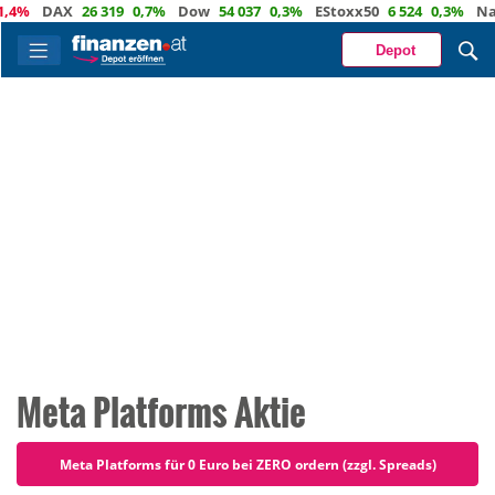
DAX
26 319
0,7%
Dow
54 037
0,3%
EStoxx50
6 524
0,3%
Nasdaq
Depot
Meta Platforms Aktie
Meta Platforms für 0 Euro bei ZERO ordern (zzgl. Spreads)