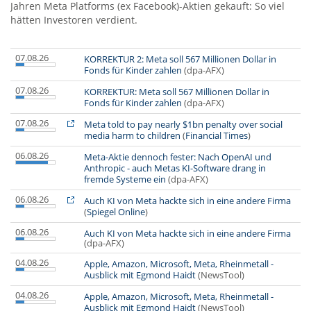
Jahren Meta Platforms (ex Facebook)-Aktien gekauft: So viel
hätten Investoren verdient.
07.08.26
KORREKTUR 2: Meta soll 567 Millionen Dollar in
Fonds für Kinder zahlen
(dpa-AFX)
07.08.26
KORREKTUR: Meta soll 567 Millionen Dollar in
Fonds für Kinder zahlen
(dpa-AFX)
07.08.26
Meta told to pay nearly $1bn penalty over social
media harm to children
(
Financial Times
)
06.08.26
Meta-Aktie dennoch fester: Nach OpenAI und
Anthropic - auch Metas KI-Software drang in
fremde Systeme ein
(dpa-AFX)
06.08.26
Auch KI von Meta hackte sich in eine andere Firma
(
Spiegel Online
)
06.08.26
Auch KI von Meta hackte sich in eine andere Firma
(dpa-AFX)
04.08.26
Apple, Amazon, Microsoft, Meta, Rheinmetall -
Ausblick mit Egmond Haidt
(NewsTool)
04.08.26
Apple, Amazon, Microsoft, Meta, Rheinmetall -
Ausblick mit Egmond Haidt
(NewsTool)