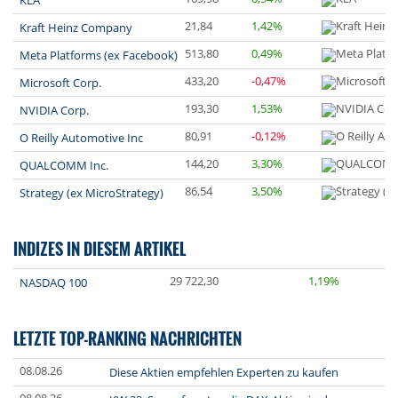
KLA
21,84
1,42%
Kraft Heinz Company
513,80
0,49%
Meta Platforms (ex Facebook)
433,20
-0,47%
Microsoft Corp.
193,30
1,53%
NVIDIA Corp.
80,91
-0,12%
O Reilly Automotive Inc
144,20
3,30%
QUALCOMM Inc.
86,54
3,50%
Strategy (ex MicroStrategy)
INDIZES IN DIESEM ARTIKEL
29 722,30
1,19%
NASDAQ 100
LETZTE TOP-RANKING NACHRICHTEN
08.08.26
Diese Aktien empfehlen Experten zu kaufen