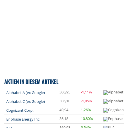
AKTIEN IN DIESEM ARTIKEL
306,95
-1,11%
Alphabet A (ex Google)
306,10
-1,05%
Alphabet C (ex Google)
49,94
1,26%
Cognizant Corp.
36,18
10,80%
Enphase Energy Inc
169,98
0,54%