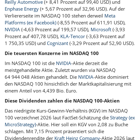
Reilly Automotive
(+ 8,41 Prozent auf 99,40 USD) und
Enphase Energy
(+ 5,67 Prozent auf 32,96 USD). Auf der
Verliererseite im NASDAQ 100 stehen derweil
Meta
Platforms (ex Facebook)
(-8,55 Prozent auf 611,91 USD),
NVIDIA
(-4,63 Prozent auf 199,57 USD),
Microsoft
(-3,93
Prozent auf 407,78 USD),
KLA-Tencor
(-3,63 Prozent auf
1 750,35 USD) und
Cognizant
(-3,29 Prozent auf 52,90 USD).
Die teuersten Konzerne im NASDAQ 100
Im NASDAQ 100 ist die
NVIDIA
-Aktie derzeit die
meistgehandelte Aktie. Zuletzt wurden via NASDAQ
64 944 048 Aktien gehandelt. Die
NVIDIA
-Aktie dominiert
den NASDAQ 100 hinsichtlich der Marktkapitalisierung mit
einem Anteil von 4,439 Bio. Euro.
Diese Dividenden zahlen die NASDAQ 100-Aktien
Das niedrigste Kurs-Gewinn-Verhältnis (KGV) im NASDAQ
100 verzeichnet 2026 laut FactSet-Schätzung die
Strategy (ex
MicroStrategy)
-Aktie. Hier soll ein KGV von 2,08 zu Buche
schlagen. Mit 7,15 Prozent präsentiert sich die
Dividendenrendite der
Kraft Heinz Company
-Aktie 2026 laut