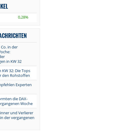
IKEL
0,28%
NACHRICHTEN
 Co. in der
oche:
der
en in KW 32
in KW 32: Die Tops
r den Rohstoffen
mpfehlen Experten
ormten die DAX-
vergangenen Woche
inner und Verlierer
 in der vergangenen