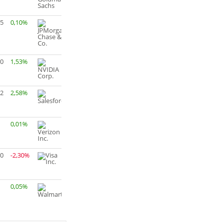
45
0,10%
30
1,53%
22
2,58%
0,01%
90
-2,30%
0,05%