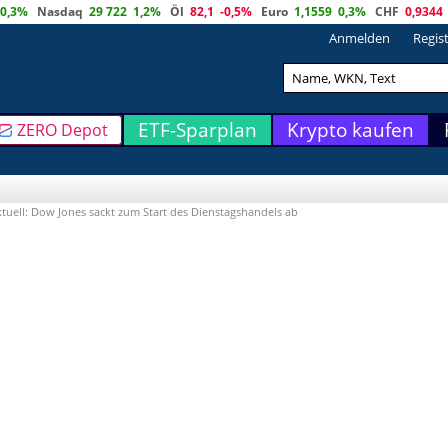
0,3%
Nasdaq
29 722
1,2%
Öl
82,1
-0,5%
Euro
1,1559
0,3%
CHF
0,9344
Anmelden
Regis
ETF-Sparplan
Krypto kaufen
ZERO Depot
uell: Dow Jones sackt zum Start des Dienstagshandels ab