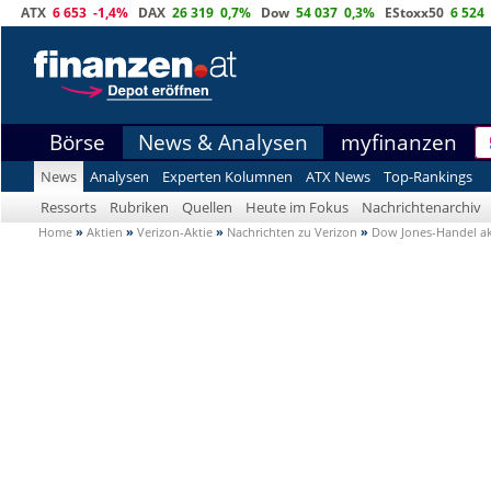
ATX
6 653
-1,4%
DAX
26 319
0,7%
Dow
54 037
0,3%
EStoxx50
6 524
Börse
News & Analysen
myfinanzen
News
Analysen
Experten Kolumnen
ATX News
Top-Rankings
Ressorts
Rubriken
Quellen
Heute im Fokus
Nachrichtenarchiv
Home
»
Aktien
»
Verizon-Aktie
»
Nachrichten zu Verizon
»
Dow Jones-Handel akt