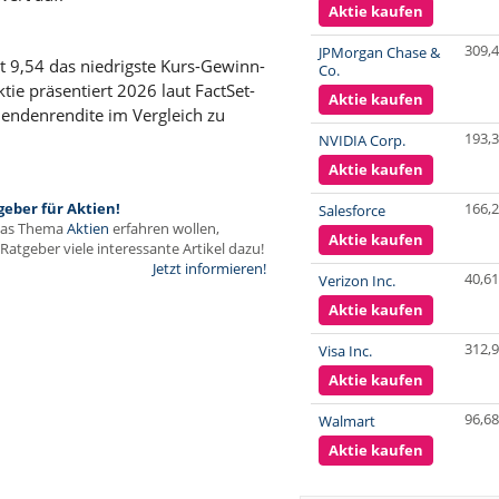
Aktie kaufen
309,
JPMorgan Chase &
it 9,54 das niedrigste Kurs-Gewinn-
Co.
ktie präsentiert 2026 laut FactSet-
Aktie kaufen
dendenrendite im Vergleich zu
193,
NVIDIA Corp.
Aktie kaufen
166,
geber für Aktien!
Salesforce
das Thema
Aktien
erfahren wollen,
Aktie kaufen
Ratgeber viele interessante Artikel dazu!
Jetzt informieren!
40,61
Verizon Inc.
Aktie kaufen
312,
Visa Inc.
Aktie kaufen
96,68
Walmart
Aktie kaufen