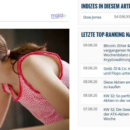
INDIZES IN DIESEM ART
54 036,93
Dow Jones
LETZTE TOP-RANKING 
09.08.26
Bitcoin, Ether &
vergangenen W
Wochenbilanz 
Kryptowährung
09.08.26
Gold, Öl & Co. 
und Flops unte
08.08.26
Diese Aktien e
zu kaufen
08.08.26
KW 32: So perf
Aktien in der 
07.08.26
KW 32: Die Gew
der ATX-Aktien
Woche