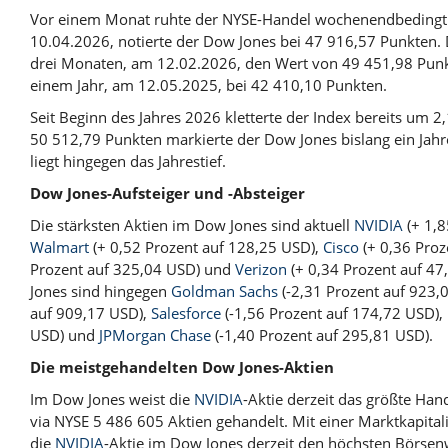
Vor einem Monat ruhte der NYSE-Handel wochenendbedingt
10.04.2026, notierte der Dow Jones bei 47 916,57 Punkten.
drei Monaten, am 12.02.2026, den Wert von 49 451,98 Punk
einem Jahr, am 12.05.2025, bei 42 410,10 Punkten.
Seit Beginn des Jahres 2026 kletterte der Index bereits um 2
50 512,79 Punkten markierte der Dow Jones bislang ein Jah
liegt hingegen das Jahrestief.
Dow Jones-Aufsteiger und -Absteiger
Die stärksten Aktien im Dow Jones sind aktuell
NVIDIA
(+ 1,8
Walmart
(+ 0,52 Prozent auf 128,25 USD),
Cisco
(+ 0,36 Proz
Prozent auf 325,04 USD) und
Verizon
(+ 0,34 Prozent auf 47
Jones sind hingegen
Goldman Sachs
(-2,31 Prozent auf 923,
auf 909,17 USD),
Salesforce
(-1,56 Prozent auf 174,72 USD),
USD) und
JPMorgan Chase
(-1,40 Prozent auf 295,81 USD).
Die meistgehandelten Dow Jones-Aktien
Im Dow Jones weist die
NVIDIA
-Aktie derzeit das größte Ha
via NYSE 5 486 605 Aktien gehandelt. Mit einer Marktkapital
die
NVIDIA
-Aktie im Dow Jones derzeit den höchsten Börsenw