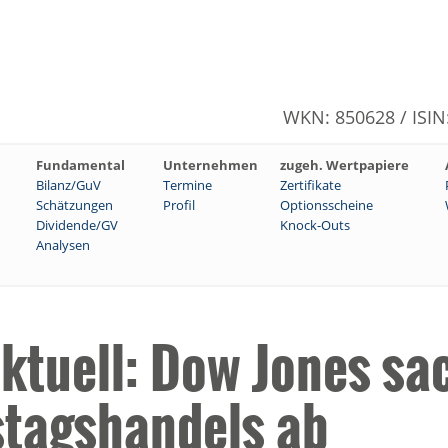
WKN: 850628 / ISI
Fundamental
Unternehmen
zugeh. Wertpapiere
Bilanz/GuV
Termine
Zertifikate
Schätzungen
Profil
Optionsscheine
Dividende/GV
Knock-Outs
Analysen
ktuell: Dow Jones sa
stagshandels ab