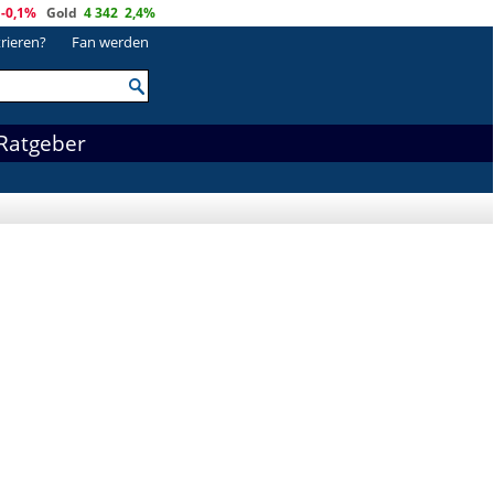
-0,1%
Gold
4 342
2,4%
trieren?
Fan werden
Ratgeber