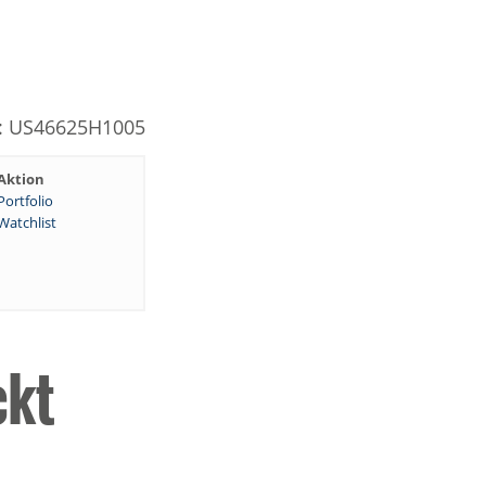
N: US46625H1005
Aktion
Portfolio
Watchlist
ckt