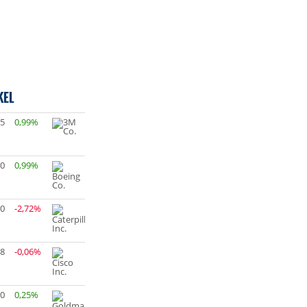
KEL
05
0,99%
50
0,99%
60
-2,72%
68
-0,06%
20
0,25%