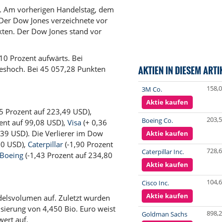
. Am vorherigen Handelstag, dem
 Der Dow Jones verzeichnete vor
ten. Der Dow Jones stand vor
,10 Prozent aufwärts. Bei
AKTIEN IN DIESEM ARTI
reshoch. Bei 45 057,28 Punkten
158,
3M Co.
Aktie kaufen
5 Prozent auf 223,49 USD),
203,
Boeing Co.
ent auf 99,08 USD),
Visa
(+ 0,36
,39 USD). Die Verlierer im Dow
Aktie kaufen
00 USD),
Caterpillar
(-1,90 Prozent
728,
Caterpillar Inc.
Boeing
(-1,43 Prozent auf 234,80
Aktie kaufen
104,
Cisco Inc.
Aktie kaufen
ndelsvolumen auf. Zuletzt wurden
isierung von 4,450 Bio. Euro weist
898,
Goldman Sachs
ert auf.