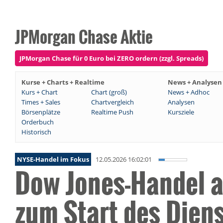
JPMorgan Chase Aktie
JPMorgan Chase für 0 Euro bei ZERO ordern (zzgl. Spreads)
Kurse + Charts + Realtime
News + Analysen
Kurs + Chart
Chart (groß)
News + Adhoc
Times + Sales
Chartvergleich
Analysen
Börsenplätze
Realtime Push
Kursziele
Orderbuch
Historisch
NYSE-Handel im Fokus
12.05.2026 16:02:01
Dow Jones-Handel a
zum Start des Dien