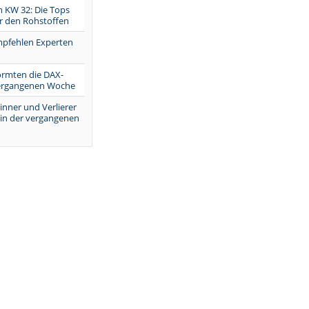
in KW 32: Die Tops
r den Rohstoffen
mpfehlen Experten
ormten die DAX-
vergangenen Woche
inner und Verlierer
 in der vergangenen