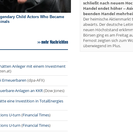
schließt nach neuem Hoch 
Handel endet höher -- As
beenden Handel mehrheit
Der heimische Aktienmarkt t
abwärts. Der deutsche Leiti
neuen Höchststand erklimm
Börsen ging es am Freitag au
Fernost zeigten sich zum W
mehr Nachrichten
überwiegend im Plus.
 hätten Anleger mit einem Investment
zen.at)
ei Erneuerbaren
(dpa-AFX)
neuerbare-Anlagen an KKR
(Dow Jones)
te eine Investition in TotalEnergies
tions U-turn
(
Financial Times
)
tions U-turn
(
Financial Times
)