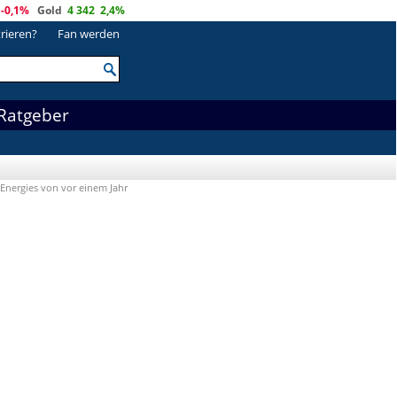
-0,1%
Gold
4 342
2,4%
trieren?
Fan werden
Ratgeber
lEnergies von vor einem Jahr