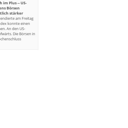
im Plus -- US-
iens Börsen
lich stärker
endierte am Freitag
ndex konnte einen
en. An den US-
fwärts. Die Börsen in
ochenschluss