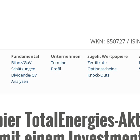
WKN: 850727 / ISI
Fundamental
Unternehmen
zugeh. Wertpapiere
Bilanz/GuV
Termine
Zertifikate
Schätzungen
Profil
Optionsscheine
Dividende/GV
Knock-Outs
Analysen
er TotalEnergies-Akt
 mit einem Investment