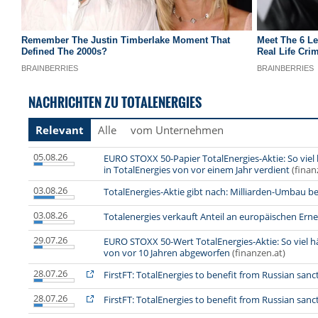
NACHRICHTEN ZU TOTALENERGIES
Relevant
Alle
vom Unternehmen
05.08.26
EURO STOXX 50-Papier TotalEnergies-Aktie: So viel
in TotalEnergies von vor einem Jahr verdient
(finan
03.08.26
TotalEnergies-Aktie gibt nach: Milliarden-Umbau b
03.08.26
Totalenergies verkauft Anteil an europäischen Er
29.07.26
EURO STOXX 50-Wert TotalEnergies-Aktie: So viel hät
von vor 10 Jahren abgeworfen
(finanzen.at)
28.07.26
FirstFT: TotalEnergies to benefit from Russian sanc
28.07.26
FirstFT: TotalEnergies to benefit from Russian sanc