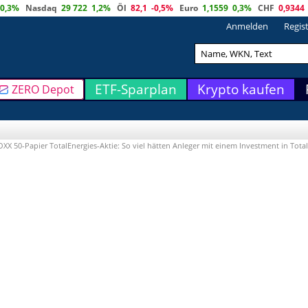
0,3%
Nasdaq
29 722
1,2%
Öl
82,1
-0,5%
Euro
1,1559
0,3%
CHF
0,9344
Anmelden
Regis
ETF-Sparplan
Krypto kaufen
ZERO Depot
X 50-Papier TotalEnergies-Aktie: So viel hätten Anleger mit einem Investment in Tota