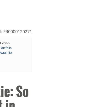
N: FR0000120271
Aktion
Portfolio
Watchlist
ie: So
 in