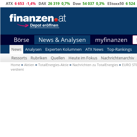
ATX
6 653
-1,4%
DAX
26 319
0,7%
Dow
54 037
0,3%
EStoxx50
6 524
Börse
News & Analysen
myfinanzen
News
Analysen
Experten Kolumnen
ATX News
Top-Rankings
Ressorts
Rubriken
Quellen
Heute im Fokus
Nachrichtenarchiv
Home
»
Aktien
»
TotalEnergies-Aktie
»
Nachrichten zu TotalEnergies
»
EURO STOX
verdient