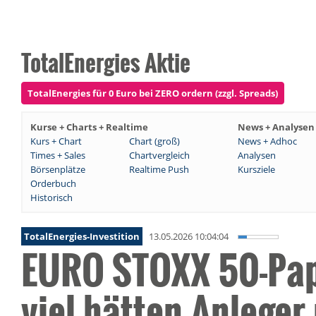
TotalEnergies Aktie
TotalEnergies für 0 Euro bei ZERO ordern (zzgl. Spreads)
Kurse + Charts + Realtime
News + Analysen
Kurs + Chart
Chart (groß)
News + Adhoc
Times + Sales
Chartvergleich
Analysen
Börsenplätze
Realtime Push
Kursziele
Orderbuch
Historisch
TotalEnergies-Investition
13.05.2026 10:04:04
EURO STOXX 50-Papi
viel hätten Anleger