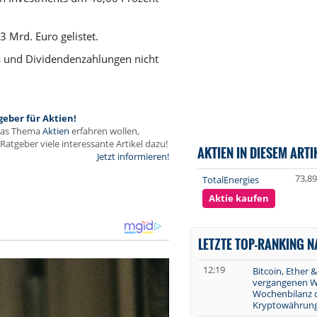
 Mrd. Euro gelistet.
ts und Dividendenzahlungen nicht
geber für Aktien!
das Thema
Aktien
erfahren wollen,
Ratgeber viele interessante Artikel dazu!
AKTIEN IN DIESEM ARTI
Jetzt informieren!
73,89
TotalEnergies
Aktie kaufen
LETZTE TOP-RANKING 
12:19
Bitcoin, Ether &
vergangenen W
Wochenbilanz 
Kryptowährung