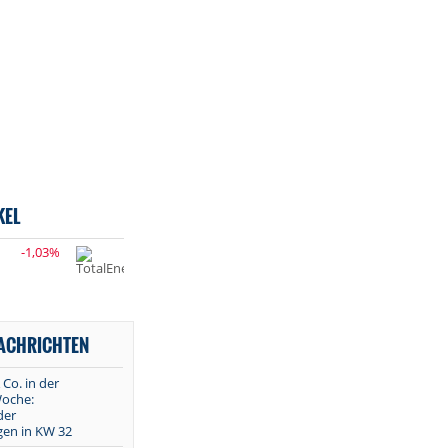
KEL
-1,03%
NACHRICHTEN
 Co. in der
oche:
der
en in KW 32