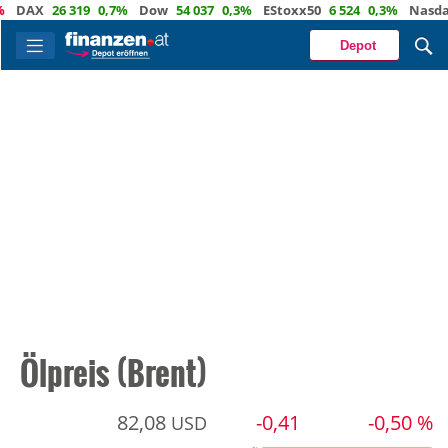
X
26 319
0,7%
Dow
54 037
0,3%
EStoxx50
6 524
0,3%
Nasdaq
29 
Depot
Ölpreis (Brent)
82,08
-0,41
-0,50 %
USD