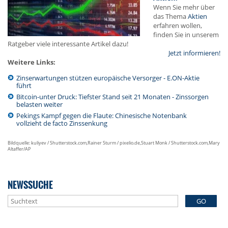
Wenn Sie mehr über
das Thema
Aktien
erfahren wollen,
finden Sie in unserem
Ratgeber viele interessante Artikel dazu!
Jetzt informieren!
Weitere Links:
Zinserwartungen stützen europäische Versorger - E.ON-Aktie
führt
Bitcoin-unter Druck: Tiefster Stand seit 21 Monaten - Zinssorgen
belasten weiter
Pekings Kampf gegen die Flaute: Chinesische Notenbank
vollzieht de facto Zinssenkung
Bildquelle: kuliyev / Shutterstock.com,Rainer Sturm / pixelio.de,Stuart Monk / Shutterstock.com,Mary
Altaffer/AP
NEWSSUCHE
GO