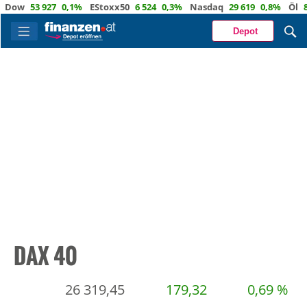
w
53 927
0,1%
EStoxx50
6 524
0,3%
Nasdaq
29 619
0,8%
Öl
83,7
Depot
DAX 40
26 319,45
179,32
0,69 %