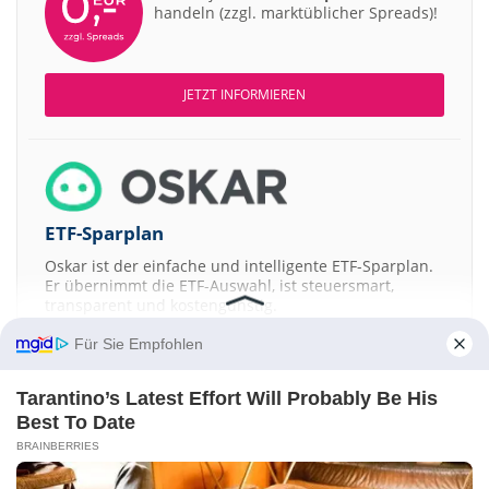
handeln (zzgl. marktüblicher Spreads)!
JETZT INFORMIEREN
ETF-Sparplan
Oskar ist der einfache und intelligente ETF-Sparplan.
Er übernimmt die ETF-Auswahl, ist steuersmart,
transparent und kostengünstig.
Für Sie Empfohlen
JETZT MEHR ERFAHREN
Tarantino’s Latest Effort Will Probably Be His
Best To Date
BRAINBERRIES
Aktien ATX
DAX
EuroStoxx 50
Dow Jones
NASDAQ 100
Nikkei 225