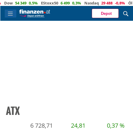
w
54 349
0,5%
EStoxx50
6 499
0,3%
Nasdaq
29 488
-0,8%
Öl
80,1
Depot
ATX
6 728,71
24,81
0,37 %