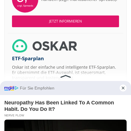
JETZT INFORMIEREN
ETF-Sparplan
Oskar ist der einfache und intelligente ETF-Sparplan.
Er übernimmt die ETF-Auswahl, ist steuersmart,
transparent und kostengünstig.
Für Sie Empfohlen
JETZT MEHR ERFAHREN
Neuropathy Has Been Linked To A Common
Habit. Do You Do It?
NERVE FLOW
Aktien ATX
DAX
EuroStoxx 50
Dow Jones
NASDAQ 100
Nikkei 225
S&P 500