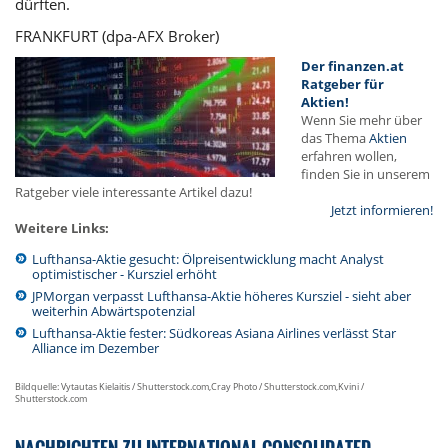
dürften.
FRANKFURT (dpa-AFX Broker)
Der finanzen.at
Ratgeber für
Aktien!
Wenn Sie mehr über
das Thema
Aktien
erfahren wollen,
finden Sie in unserem
Ratgeber viele interessante Artikel dazu!
Jetzt informieren!
Weitere Links:
Lufthansa-Aktie gesucht: Ölpreisentwicklung macht Analyst
optimistischer - Kursziel erhöht
JPMorgan verpasst Lufthansa-Aktie höheres Kursziel - sieht aber
weiterhin Abwärtspotenzial
Lufthansa-Aktie fester: Südkoreas Asiana Airlines verlässt Star
Alliance im Dezember
Bildquelle: Vytautas Kielaitis / Shutterstock.com,Cray Photo / Shutterstock.com,Kvini /
Shutterstock.com
NACHRICHTEN ZU INTERNATIONAL CONSOLIDATED