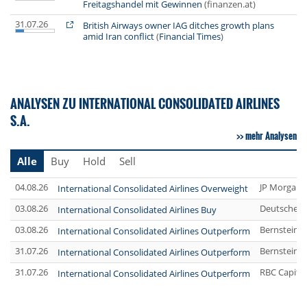
Freitagshandel mit Gewinnen
(finanzen.at)
31.07.26
British Airways owner IAG ditches growth plans
amid Iran conflict
(
Financial Times
)
ANALYSEN ZU INTERNATIONAL CONSOLIDATED AIRLINES
S.A.
mehr Analysen
Alle
Buy
Hold
Sell
04.08.26
JP Morgan 
International Consolidated Airlines Overweight
03.08.26
Deutsche B
International Consolidated Airlines Buy
03.08.26
Bernstein 
International Consolidated Airlines Outperform
31.07.26
Bernstein 
International Consolidated Airlines Outperform
31.07.26
RBC Capita
International Consolidated Airlines Outperform