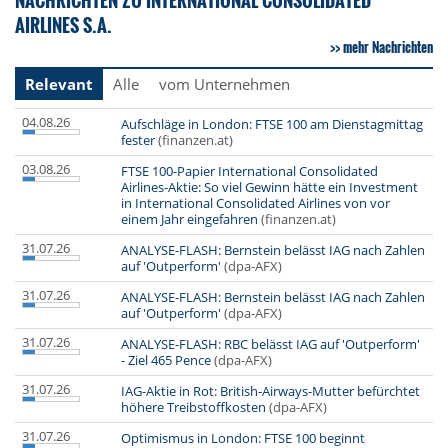
AIRLINES S.A.
mehr Nachrichten
Relevant
Alle
vom Unternehmen
04.08.26
Aufschläge in London: FTSE 100 am Dienstagmittag
fester
(finanzen.at)
03.08.26
FTSE 100-Papier International Consolidated
Airlines-Aktie: So viel Gewinn hätte ein Investment
in International Consolidated Airlines von vor
einem Jahr eingefahren
(finanzen.at)
31.07.26
ANALYSE-FLASH: Bernstein belässt IAG nach Zahlen
auf 'Outperform'
(dpa-AFX)
31.07.26
ANALYSE-FLASH: Bernstein belässt IAG nach Zahlen
auf 'Outperform'
(dpa-AFX)
31.07.26
ANALYSE-FLASH: RBC belässt IAG auf 'Outperform'
- Ziel 465 Pence
(dpa-AFX)
31.07.26
IAG-Aktie in Rot: British-Airways-Mutter befürchtet
höhere Treibstoffkosten
(dpa-AFX)
31.07.26
Optimismus in London: FTSE 100 beginnt