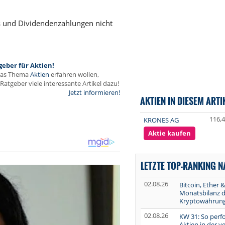
ts und Dividendenzahlungen nicht
geber für Aktien!
das Thema
Aktien
erfahren wollen,
Ratgeber viele interessante Artikel dazu!
Jetzt informieren!
AKTIEN IN DIESEM ARTI
116,
KRONES AG
Aktie kaufen
LETZTE TOP-RANKING 
02.08.26
Bitcoin, Ether &
Monatsbilanz d
Kryptowährun
02.08.26
KW 31: So perf
Aktien in der 