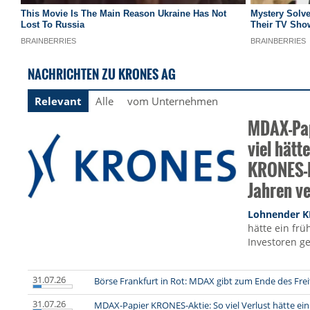
NACHRICHTEN ZU KRONES AG
Relevant
Alle
vom Unternehmen
MDAX-Pap
viel hätt
KRONES-I
Jahren ve
Lohnender K
hätte ein frü
Investoren g
31.07.26
Börse Frankfurt in Rot: MDAX gibt zum Ende des Fre
31.07.26
MDAX-Papier KRONES-Aktie: So viel Verlust hätte e