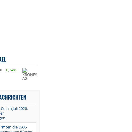
KEL
40
0,34%
NACHRICHTEN
 Co. im Juli 2026:
er
gen
ormten die DAX-
vergangenen Woche