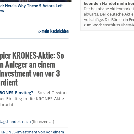
beenden Handel mehrheit
Der heimische Aktienmarkt t
abwärts. Der deutsche Akti
Aufschläge. Die Börsen in Fe
zum Wochenschluss überwie
mehr Nachrichten
ier KRONES-Aktie: So
en Anleger an einem
nvestment von vor 3
rdient
RONES-Einstieg?
So viel Gewinn
her Einstieg in die KRONES-Aktie
ebracht.
itagshandels nach
(finanzen.at)
in KRONES-Investment von vor einem