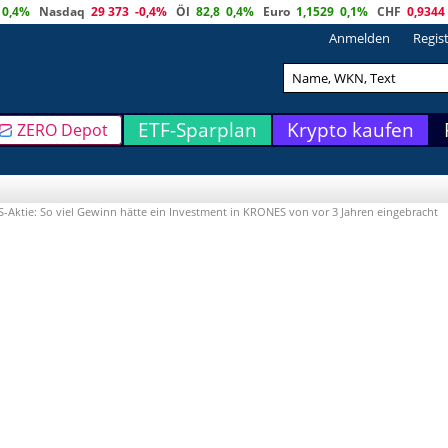
0,4%
Nasdaq
29 373
-0,4%
Öl
82,8
0,4%
Euro
1,1529
0,1%
CHF
0,9344
Anmelden
Regis
ETF-Sparplan
Krypto kaufen
ZERO Depot
ktie: So viel Gewinn hätte ein Investment in KRONES von vor 3 Jahren eingebracht