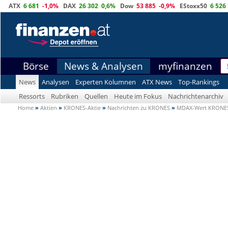
ATX
6 681
-1,0%
DAX
26 302
0,6%
Dow
53 885
-0,9%
EStoxx50
6 526
Börse
News & Analysen
myfinanzen
News
Analysen
Experten Kolumnen
ATX News
Top-Rankings
Ressorts
Rubriken
Quellen
Heute im Fokus
Nachrichtenarchiv
Home
»
Aktien
»
KRONES-Aktie
»
Nachrichten zu KRONES
»
MDAX-Wert KRONES-A