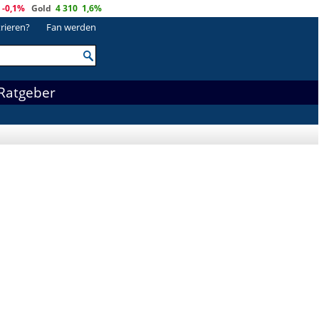
-0,1%
Gold
4 310
1,6%
trieren?
Fan werden
Ratgeber