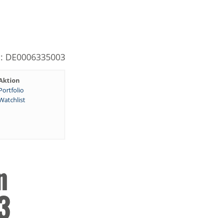
N: DE0006335003
Aktion
Portfolio
Watchlist
n
3