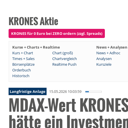
KRONES Aktie
KRONES für 0 Euro bei ZERO ordern (zzgl. Spreads)
Kurse + Charts + Realtime
News + Analysen
Kurs + Chart
Chart (groß)
News + Adhoc
Times + Sales
Chartvergleich
Analysen
Börsenplätze
Realtime Push
Kursziele
Orderbuch
Historisch
Langfristige Anlage
15.05.2026 10:03:59
MDAX-Wert KRONES-
hätte ein Investme