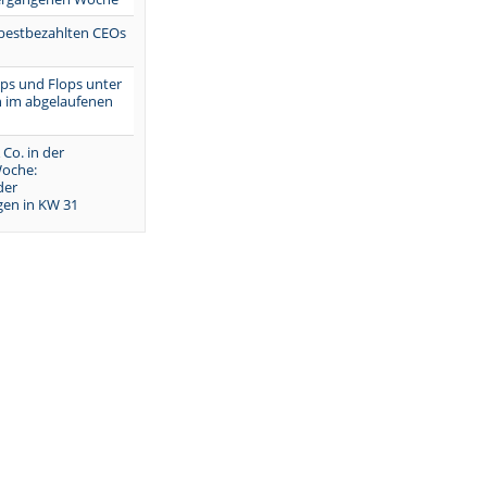
 bestbezahlten CEOs
Tops und Flops unter
 im abgelaufenen
 Co. in der
oche:
der
en in KW 31