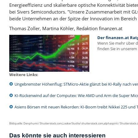
Energieeffizienz
und skalierbare optische Konnektivität biet
bei Sivers Semiconductors. "Unsere Zusammenarbeit mit G
beide Unternehmen an der Spitze der Innovation im Bereich 
Thomas Zoller, Martina Köhler, Redaktion finanzen.at
Der finanzen.at Rat
Wenn Sie mehr über 
finden Sie in unserem 
Weitere Links:
Ungebremster Höhenflug: STMicro-Aktie glänzt bei KI-Rally nach 
KI-Rückenwind auf der Computex: Wie AMD und Arm die Super Micr
Asiens Börsen mit neuen Rekorden: KI-Boom treibt Nikkei 225 und
Bildquelle: Denphumi / Shutterstock.com,LookerStudio/ shutterstock.com,alphaspirit / Shutterstock