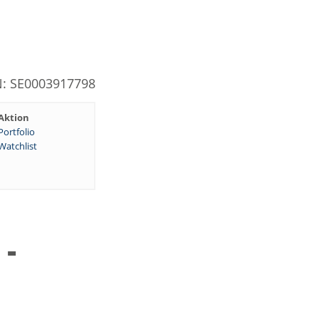
N: SE0003917798
Aktion
Portfolio
Watchlist
 -