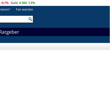
-0,1%
Gold
4 304
1,5%
trieren?
Fan werden
Ratgeber