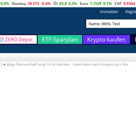
0,4%
Nasdaq
29 373
-0,4%
Öl
82,8
0,3%
Euro
1,1529
0,1%
CHF
0,9343
Anmelden
Regis
ETF-Sparplan
Krypto kaufen
ZERO Depot
ES
»
Mega-Partnerschaft sorgt für KI-Fantasie - Sivers-Aktie nach Kurssprung in Rot