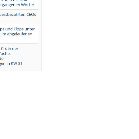
vergangenen Woche
 bestbezahlten CEOs
Tops und Flops unter
 im abgelaufenen
 Co. in der
oche:
der
en in KW 31