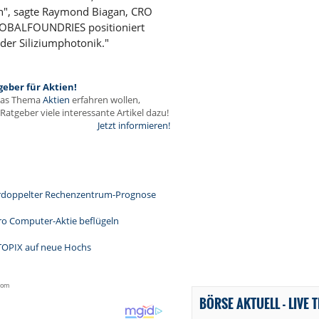
en", sagte Raymond Biagan, CRO
LOBALFOUNDRIES positioniert
der Siliziumphotonik."
geber für Aktien!
das Thema
Aktien
erfahren wollen,
Ratgeber viele interessante Artikel dazu!
Jetzt informieren!
verdoppelter Rechenzentrum-Prognose
o Computer-Aktie beflügeln
 TOPIX auf neue Hochs
.com
BÖRSE AKTUELL - LIVE 