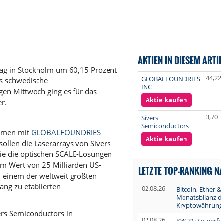
AKTIEN IN DIESEM ARTI
ag in Stockholm um 60,15 Prozent
44,22
GLOBALFOUNDRIES
s schwedische
INC
gen Mittwoch ging es für das
Aktie kaufen
er.
3,70
Sivers
Semiconductors
ammen mit
GLOBALFOUNDRIES
Aktie kaufen
ollen die Laserarrays von Sivers
e die optischen SCALE-Lösungen
 im Wert von 25 Milliarden US-
LETZTE TOP-RANKING 
 einem der weltweit größten
ang zu etablierten
02.08.26
Bitcoin, Ether &
Monatsbilanz d
Kryptowährun
ers Semiconductors in
02.08.26
KW 31: So perf