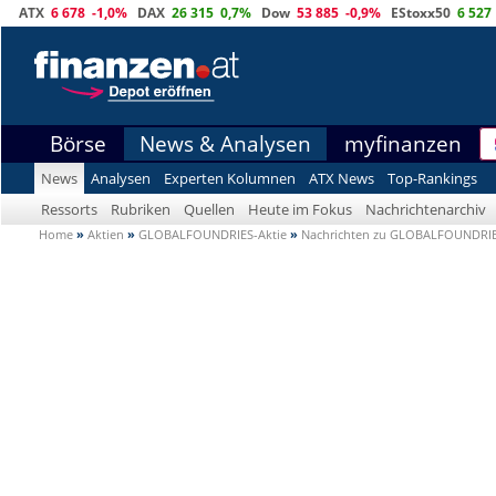
ATX
6 678
-1,0%
DAX
26 315
0,7%
Dow
53 885
-0,9%
EStoxx50
6 527
Börse
News & Analysen
myfinanzen
News
Analysen
Experten Kolumnen
ATX News
Top-Rankings
Ressorts
Rubriken
Quellen
Heute im Fokus
Nachrichtenarchiv
Home
»
Aktien
»
GLOBALFOUNDRIES-Aktie
»
Nachrichten zu GLOBALFOUNDRI