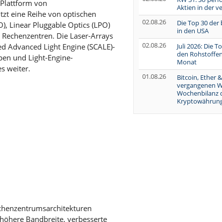
-Plattform von
Aktien in der 
t eine Reihe von optischen
02.08.26
Die Top 30 der
), Linear Pluggable Optics (LPO)
in den USA
Rechenzentren. Die Laser-Arrays
02.08.26
Juli 2026: Die 
ed Advanced Light Engine (SCALE)-
den Rohstoffen
en und Light-Engine-
Monat
s weiter.
01.08.26
Bitcoin, Ether &
vergangenen W
Wochenbilanz 
Kryptowährung
chenzentrumsarchitekturen
e höhere Bandbreite, verbesserte