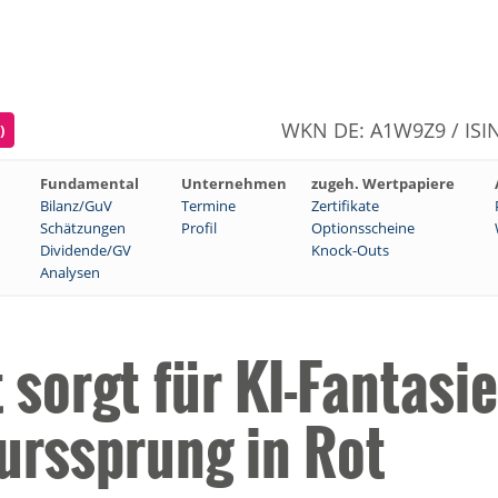
WKN DE: A1W9Z9 / ISI
)
Fundamental
Unternehmen
zugeh. Wertpapiere
Bilanz/GuV
Termine
Zertifikate
Schätzungen
Profil
Optionsscheine
Dividende/GV
Knock-Outs
Analysen
sorgt für KI-Fantasie
urssprung in Rot