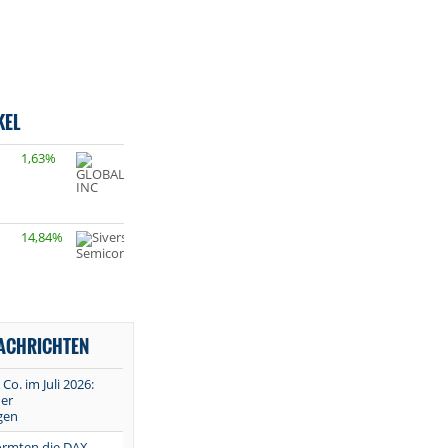
KEL
1,63%
14,84%
NACHRICHTEN
 Co. im Juli 2026:
er
gen
ormten die DAX-