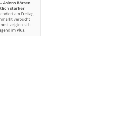
 -- Asiens Börsen
lich stärker
endiert am Freitag
enmarkt verbucht
rnost zeigten sich
gend im Plus.