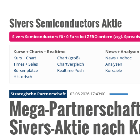
Sivers Semiconductors Aktie
Sivers Semiconductors für 0 Euro bei ZERO ordern (zzgl. Spreads
Kurse + Charts + Realtime
News + Analysen
Kurs + Chart
Chart (groß)
News + Adhoc
Times + Sales
Chartvergleich
Analysen
Börsenplätze
Realtime Push
Kursziele
Historisch
Strategische Partnerschaft
03.06.2026 17:43:00
Mega-Partnerschaft 
Sivers-Aktie nach K