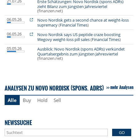
21.07.26
Erste Schätzungen: Novo Nordisk (spons ADRs)
zieht Bilanz zum jüngsten Jahresviertel
(finanzen.net)
06.05.26
Novo Nordisk gets a second chance at weight-loss
supremacy
(
Financial Times
)
06.05.26
Novo Nordisk says US peptide craze boosting
Wegovy weight-loss pill sales
(
Financial Times
)
05.05.26
Ausblick: Novo Nordisk (spons ADRs) verkündet
Quartalsergebnis zum jüngsten Jahresviertel
(finanzen.net)
ANALYSEN ZU NOVO NORDISK (SPONS. ADRS)
mehr Analysen
Alle
Buy
Hold
Sell
NEWSSUCHE
GO