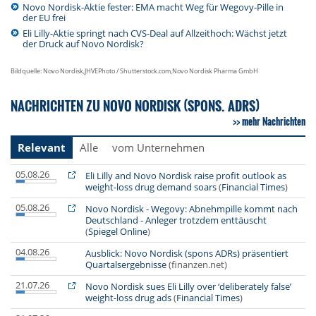
Novo Nordisk-Aktie fester: EMA macht Weg für Wegovy-Pille in
der EU frei
Eli Lilly-Aktie springt nach CVS-Deal auf Allzeithoch: Wächst jetzt
der Druck auf Novo Nordisk?
Bildquelle: Novo Nordisk,JHVEPhoto / Shutterstock.com,Novo Nordisk Pharma GmbH
NACHRICHTEN ZU NOVO NORDISK (SPONS. ADRS)
mehr Nachrichten
Relevant
Alle
vom Unternehmen
05.08.26
Eli Lilly and Novo Nordisk raise profit outlook as
weight-loss drug demand soars
(
Financial Times
)
05.08.26
Novo Nordisk - Wegovy: Abnehmpille kommt nach
Deutschland - Anleger trotzdem enttäuscht
(
Spiegel Online
)
04.08.26
Ausblick: Novo Nordisk (spons ADRs) präsentiert
Quartalsergebnisse
(finanzen.net)
21.07.26
Novo Nordisk sues Eli Lilly over ‘deliberately false’
weight-loss drug ads
(
Financial Times
)