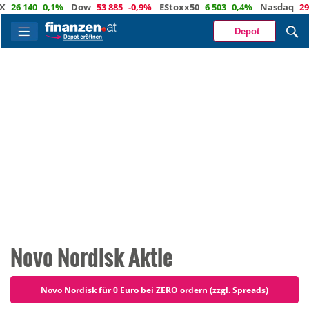
140
0,1%
Dow
53 885
-0,9%
EStoxx50
6 503
0,4%
Nasdaq
29 373
Depot
Novo Nordisk Aktie
Novo Nordisk für 0 Euro bei ZERO ordern (zzgl. Spreads)