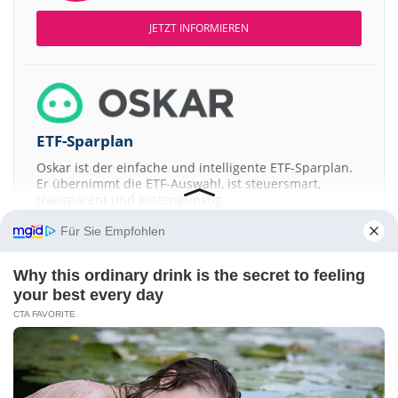
JETZT INFORMIEREN
ETF-Sparplan
Oskar ist der einfache und intelligente ETF-Sparplan.
Er übernimmt die ETF-Auswahl, ist steuersmart,
transparent und kostengünstig.
Für Sie Empfohlen
JETZT MEHR ERFAHREN
Why this ordinary drink is the secret to feeling
your best every day
CTA FAVORITE
Aktien ATX
DAX
EuroStoxx 50
Dow Jones
NASDAQ 100
Nikkei 225
S&P 500
Kontakt
-
Impressum
-
Werbung
-
Barrierefreiheit