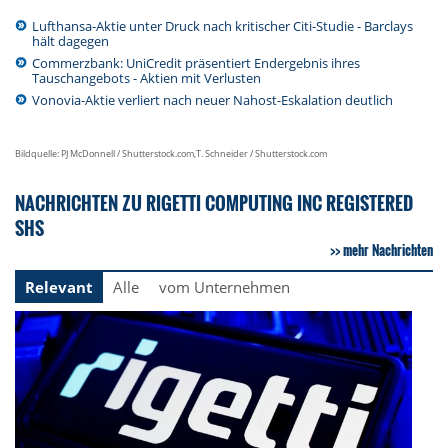
Lufthansa-Aktie unter Druck nach kritischer Citi-Studie - Barclays
hält dagegen
Commerzbank: UniCredit präsentiert Endergebnis ihres
Tauschangebots - Aktien mit Verlusten
Vonovia-Aktie verliert nach neuer Nahost-Eskalation deutlich
Bildquelle: PJ McDonnell / Shutterstock.com,T. Schneider / Shutterstock.com
NACHRICHTEN ZU RIGETTI COMPUTING INC REGISTERED
SHS
mehr Nachrichten
Relevant
Alle
vom Unternehmen