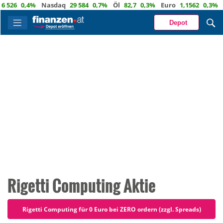
0,4%
Nasdaq
29 584
0,7%
Öl
82,7
0,3%
Euro
1,1562
0,3%
CHF
0,
Depot
Rigetti Computing Aktie
Rigetti Computing für 0 Euro bei ZERO ordern (zzgl. Spreads)