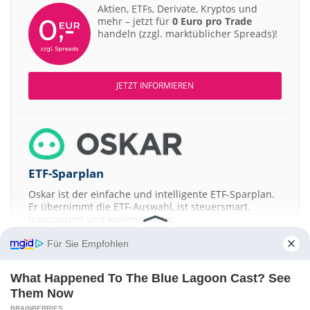
Aktien, ETFs, Derivate, Kryptos und
mehr – jetzt für
0 Euro pro Trade
handeln (zzgl. marktüblicher Spreads)!
JETZT INFORMIEREN
ETF-Sparplan
Oskar ist der einfache und intelligente ETF-Sparplan.
Er übernimmt die ETF-Auswahl, ist steuersmart,
transparent und kostengünstig.
Für Sie Empfohlen
JETZT MEHR ERFAHREN
What Happened To The Blue Lagoon Cast? See
Them Now
BRAINBERRIES