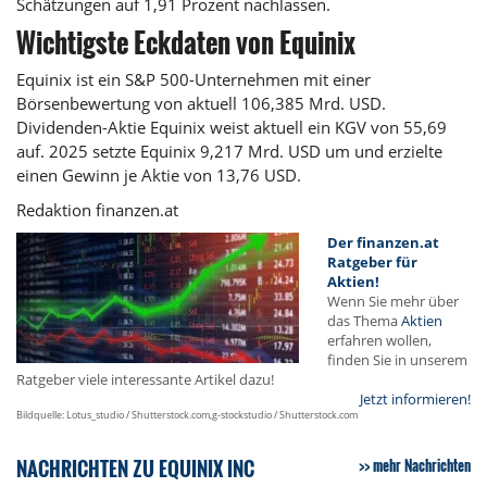
Schätzungen auf 1,91 Prozent nachlassen.
Wichtigste Eckdaten von Equinix
Equinix ist ein S&P 500-Unternehmen mit einer
Börsenbewertung von aktuell 106,385 Mrd. USD.
Dividenden-Aktie Equinix weist aktuell ein KGV von 55,69
auf. 2025 setzte Equinix 9,217 Mrd. USD um und erzielte
einen Gewinn je Aktie von 13,76 USD.
Redaktion finanzen.at
Der finanzen.at
Ratgeber für
Aktien!
Wenn Sie mehr über
das Thema
Aktien
erfahren wollen,
finden Sie in unserem
Ratgeber viele interessante Artikel dazu!
Jetzt informieren!
Bildquelle: Lotus_studio / Shutterstock.com,g-stockstudio / Shutterstock.com
NACHRICHTEN ZU EQUINIX INC
mehr Nachrichten