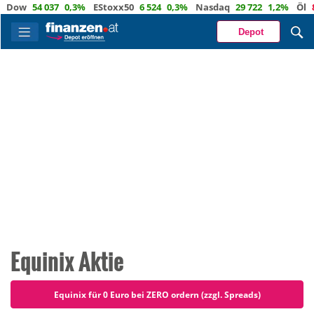
w
54 037
0,3%
EStoxx50
6 524
0,3%
Nasdaq
29 722
1,2%
Öl
82,1
Depot
Equinix Aktie
Equinix für 0 Euro bei ZERO ordern (zzgl. Spreads)