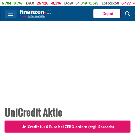
0,7%
DAX
26 126
-0,3%
Dow
54 349
0,5%
EStoxx50
6 477
-0,2%
N
Depot
UniCredit Aktie
UniCredit für 0 Euro bei ZERO ordern (zzgl. Spreads)