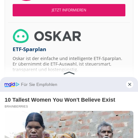
JETZT INFORMIEREN
ETF-Sparplan
Oskar ist der einfache und intelligente ETF-Sparplan.
Er übernimmt die ETF-Auswahl, ist steuersmart,
transparent und kostengünstig.
JETZT MEHR ERFAHREN
Für Sie Empfohlen
10 Tallest Women You Won't Believe Exist
BRAINBERRIES
Aktien ATX
DAX
EuroStoxx 50
Dow Jones
NASDAQ 100
Nikkei 225
S&P 500
Kontakt
-
Impressum
-
Werbung
-
Barrierefreiheit