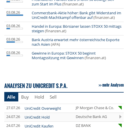
zum Start im Plus
(finanzen.at)
03.08.26
Commerzbank-Aktie höher: Bank gibt Widerstand im
UniCredit-Machtkampf offenbar auf
(finanzen.at)
03.08.26
Handel in Europa: Börsianer lassen STOXX 50 mittags
steigen
(finanzen.at)
03.08.26
Bank Austria erwartet mehr österreichische Exporte
nach Asien
(APA)
03.08.26
Gewinne in Europa: STOXX 50 beginnt
Montagssitzung mit Gewinnen
(finanzen.at)
ANALYSEN ZU UNICREDIT S.P.A.
mehr Analysen
Alle
Buy
Hold
Sell
27.07.26
JP Morgan Chase & Co.
UniCredit Overweight
24.07.26
Deutsche Bank AG
UniCredit Hold
24.07.26
DZ BANK
UniCredit Kaufen