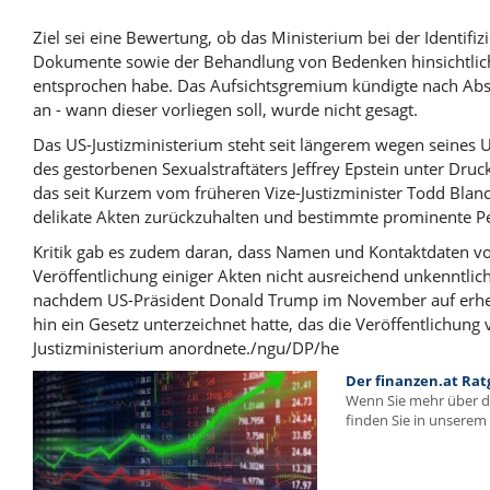
Ziel sei eine Bewertung, ob das Ministerium bei der Identif
Dokumente sowie der Behandlung von Bedenken hinsichtlich
entsprochen habe. Das Aufsichtsgremium kündigte nach Absc
an - wann dieser vorliegen soll, wurde nicht gesagt.
Das US-Justizministerium steht seit längerem wegen seines
des gestorbenen Sexualstraftäters Jeffrey Epstein unter Druc
das seit Kurzem vom früheren Vize-Justizminister Todd Blan
delikate Akten zurückzuhalten und bestimmte prominente Pe
Kritik gab es zudem daran, dass Namen und Kontaktdaten vo
Veröffentlichung einiger Akten nicht ausreichend unkenntlic
nachdem US-Präsident
Donald Trump
im November auf erhe
hin ein Gesetz unterzeichnet hatte, das die Veröffentlichung
Justizministerium anordnete./ngu/DP/he
Der finanzen.at Rat
Wenn Sie mehr über 
finden Sie in unserem 