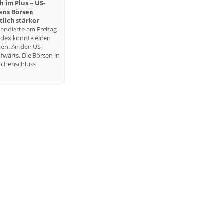
im Plus -- US-
iens Börsen
lich stärker
endierte am Freitag
ndex konnte einen
en. An den US-
fwärts. Die Börsen in
ochenschluss