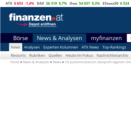
ATX
6 653
-1,4%
DAX
26 319
0,7%
Dow
54 037
0,3%
EStoxx50
6 524
Börse
News & Analysen
myfinanzen
News
Analysen
Experten Kolumnen
ATX News
Top-Rankings
Ressorts
Rubriken
Quellen
Heute im Fokus
Nachrichtenarchiv
Home
»
News & Analysen
»
News
»
US-Justizministerium überprüft eigenen Um