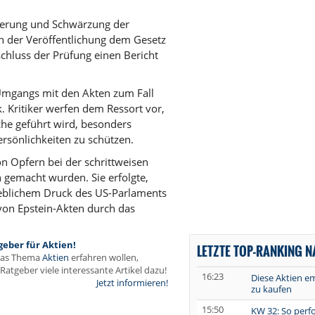
izierung und Schwärzung der
 der Veröffentlichung dem Gesetz
hluss der Prüfung einen Bericht
 Umgangs mit den Akten zum Fall
k. Kritiker werfen dem Ressort vor,
che geführt wird, besonders
rsönlichkeiten zu schützen.
n Opfern bei der schrittweisen
h gemacht wurden. Sie erfolgte,
blichem Druck des US-Parlaments
 von Epstein-Akten durch das
geber für Aktien!
LETZTE TOP-RANKING 
das Thema
Aktien
erfahren wollen,
Ratgeber viele interessante Artikel dazu!
16:23
Diese Aktien e
Jetzt informieren!
zu kaufen
15:50
KW 32: So perf