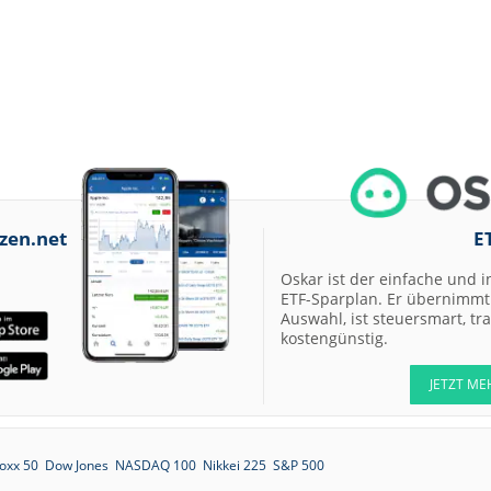
zen.net
E
Oskar ist der einfache und i
ETF-Sparplan. Er übernimmt 
Auswahl, ist steuersmart, t
kostengünstig.
JETZT ME
oxx 50
Dow Jones
NASDAQ 100
Nikkei 225
S&P 500