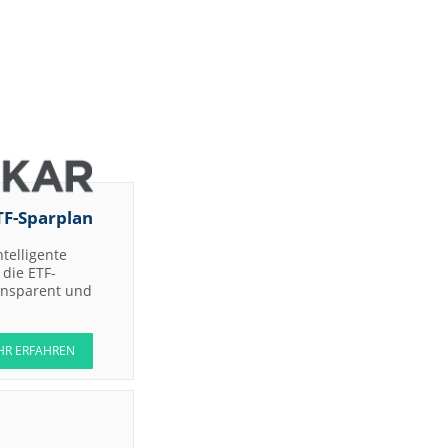
TF-Sparplan
ntelligente
die ETF-
ransparent und
HR ERFAHREN