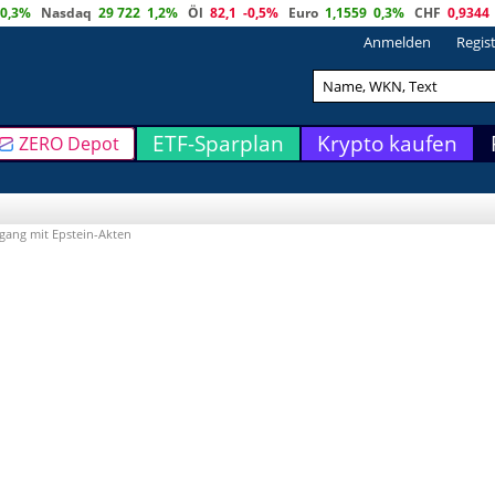
0,3%
Nasdaq
29 722
1,2%
Öl
82,1
-0,5%
Euro
1,1559
0,3%
CHF
0,9344
Anmelden
Regis
ETF-Sparplan
Krypto kaufen
ZERO Depot
gang mit Epstein-Akten