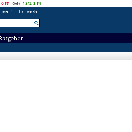
-0,1%
Gold
4 342
2,4%
trieren?
Fan werden
Ratgeber