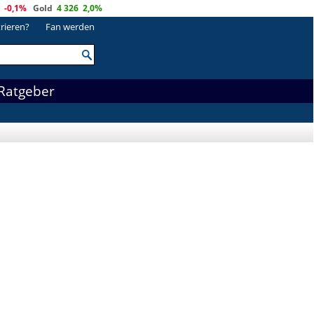
-0,1%
Gold
4 326
2,0%
trieren?
Fan werden
Ratgeber