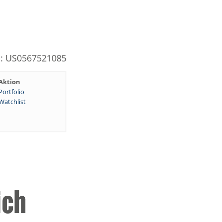
N: US0567521085
Aktion
Portfolio
Watchlist
ich