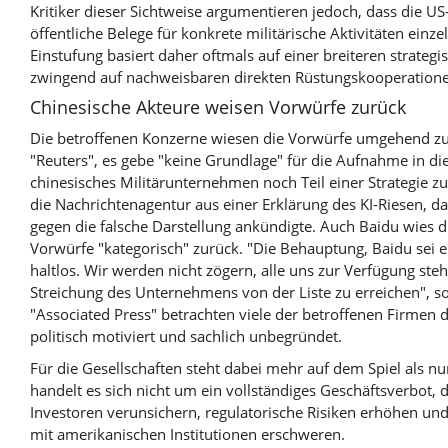
Kritiker dieser Sichtweise argumentieren jedoch, dass die U
öffentliche Belege für konkrete militärische Aktivitäten ein
Einstufung basiert daher oftmals auf einer breiteren strateg
zwingend auf nachweisbaren direkten Rüstungskooperation
Chinesische Akteure weisen Vorwürfe zurück
Die betroffenen Konzerne wiesen die Vorwürfe umgehend zur
"Reuters", es gebe "keine Grundlage" für die Aufnahme in die 
chinesisches Militärunternehmen noch Teil einer Strategie zur 
die Nachrichtenagentur aus einer Erklärung des KI-Riesen, das
gegen die falsche Darstellung ankündigte. Auch Baidu wies
Vorwürfe "kategorisch" zurück. "Die Behauptung, Baidu sei ei
haltlos. Wir werden nicht zögern, alle uns zur Verfügung ste
Streichung des Unternehmens von der Liste zu erreichen", so
"Associated Press" betrachten viele der betroffenen Firmen d
politisch motiviert und sachlich unbegründet.
Für die Gesellschaften steht dabei mehr auf dem Spiel als nu
handelt es sich nicht um ein vollständiges Geschäftsverbot, 
Investoren verunsichern, regulatorische Risiken erhöhen un
mit amerikanischen Institutionen erschweren.