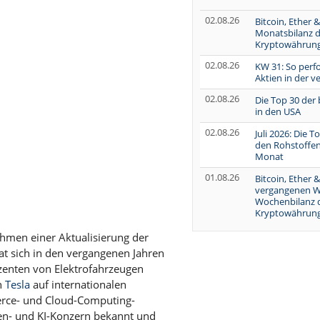
02.08.26
Bitcoin, Ether &
Monatsbilanz d
Kryptowährun
02.08.26
KW 31: So perf
Aktien in der 
02.08.26
Die Top 30 der
in den USA
02.08.26
Juli 2026: Die 
den Rohstoffen
Monat
01.08.26
Bitcoin, Ether &
vergangenen W
Wochenbilanz 
Kryptowährung
hmen einer Aktualisierung der
at sich in den vergangenen Jahren
zenten von Elektrofahrzeugen
on
Tesla
auf internationalen
rce- und Cloud-Computing-
en- und KI-Konzern bekannt und