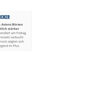
TICKER
-- Asiens Börsen
lich stärker
endiert am Freitag
enmarkt verbucht
rnost zeigten sich
gend im Plus.