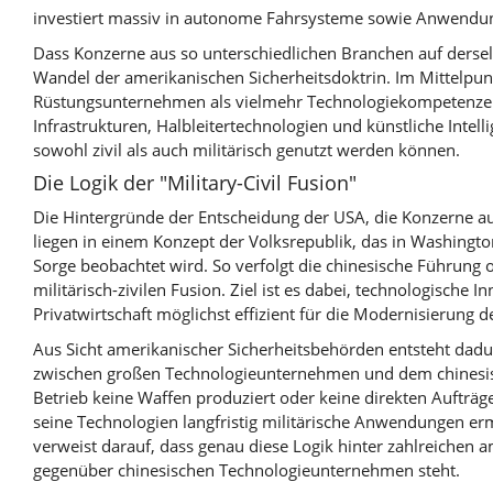
investiert massiv in autonome Fahrsysteme sowie Anwendung
Dass Konzerne aus so unterschiedlichen Branchen auf derselb
Wandel der amerikanischen Sicherheitsdoktrin. Im Mittelpun
Rüstungsunternehmen als vielmehr Technologiekompetenzen
Infrastrukturen, Halbleitertechnologien und künstliche Intelli
sowohl zivil als auch militärisch genutzt werden können.
Die Logik der "Military-Civil Fusion"
Die Hintergründe der Entscheidung der USA, die Konzerne auf
liegen in einem Konzept der Volksrepublik, das in Washingto
Sorge beobachtet wird. So verfolgt die chinesische Führung off
militärisch-zivilen Fusion. Ziel ist es dabei, technologische 
Privatwirtschaft möglichst effizient für die Modernisierung d
Aus Sicht amerikanischer Sicherheitsbehörden entsteht dadu
zwischen großen Technologieunternehmen und dem chinesisc
Betrieb keine Waffen produziert oder keine direkten Aufträge
seine Technologien langfristig militärische Anwendungen erm
verweist darauf, dass genau diese Logik hinter zahlreiche
gegenüber chinesischen Technologieunternehmen steht.