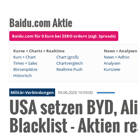
Baidu.com Aktie
Baidu.com für 0 Euro bei ZERO ordern (zzgl. Spreads)
Kurse + Charts + Realtime
News + Analysen
Kurs + Chart
Chart (groß)
News + Adhoc
Times + Sales
Chartvergleich
Analysen
Börsenplätze
Realtime Push
Kursziele
Historisch
Militär-Verbindungen
09.06.2026 10:59:00
USA setzen BYD, Al
Blacklist - Aktien 