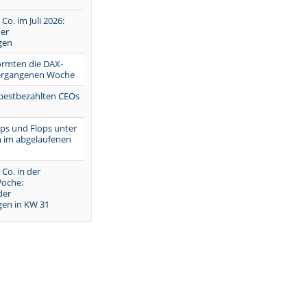
 Co. im Juli 2026:
er
gen
ormten die DAX-
vergangenen Woche
 bestbezahlten CEOs
Tops und Flops unter
 im abgelaufenen
 Co. in der
oche:
der
en in KW 31