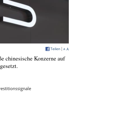
Teilen
A
A
e chinesische Konzerne auf
gesetzt.
estitionssignale