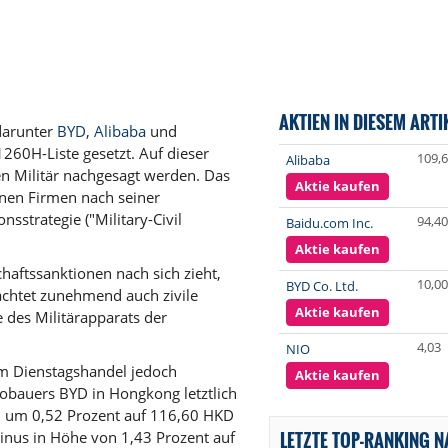
AKTIEN IN DIESEM ARTI
darunter
BYD
,
Alibaba
und
1260H-Liste gesetzt. Auf dieser
109,
Alibaba
n Militär nachgesagt werden. Das
Aktie kaufen
nen Firmen nach seiner
sstrategie ("Military-Civil
94,40
Baidu.com Inc.
Aktie kaufen
aftssanktionen nach sich zieht,
10,00
BYD Co. Ltd.
rachtet zunehmend auch zivile
Aktie kaufen
 des Militärapparats der
4,03
NIO
im Dienstagshandel jedoch
Aktie kaufen
utobauers BYD in Hongkong letztlich
u um 0,52 Prozent auf 116,60 HKD
LETZTE TOP-RANKING 
Minus in Höhe von 1,43 Prozent auf