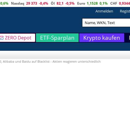
0,6%
Nasdaq
29 373
-0,4%
Öl
82,1
-0,5%
Euro
1,1528
0,1%
CHF
0,9344
Anmelden
Regis
ETF-Sparplan
Krypto kaufen
ZERO Depot
, Alibaba und Baidu auf Blacklist - Aktien reagieren unterschiedlich