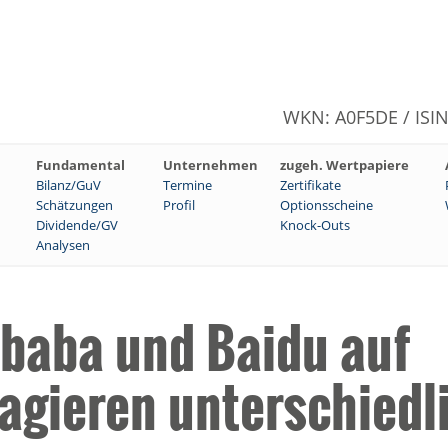
WKN: A0F5DE / ISI
Fundamental
Unternehmen
zugeh. Wertpapiere
Bilanz/GuV
Termine
Zertifikate
Schätzungen
Profil
Optionsscheine
Dividende/GV
Knock-Outs
Analysen
ibaba und Baidu auf
reagieren unterschiedl