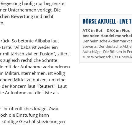
S-Regierung häufig nur begrenzte
zelner Unternehmen vorlegt. Die
ischen Bewertung und nicht
BÖRSE AKTUELL - LIVE 
en.
ATX in Rot -- DAX im Plus 
beenden Handel mehrheit
ück. So betonte Alibaba laut
Der heimische Aktienmarkt t
abwärts. Der deutsche Akti
Liste. "Alibaba ist weder ein
Aufschläge. Die Börsen in Fe
militärisch-zivilen Fusion", zitiert
zum Wochenschluss überwie
 zugleich rechtliche Schritte
 die mit der Aufnahme verbundenen
n Militärunternehmen, ist völlig
henden Mittel zu nutzen, um eine
 der Konzern laut "Reuters". Laut
ie Aufnahme auf die Liste als
r ihr öffentliches Image. Zwar
doch die Einstufung kann
d künftige Geschäftsbeziehungen