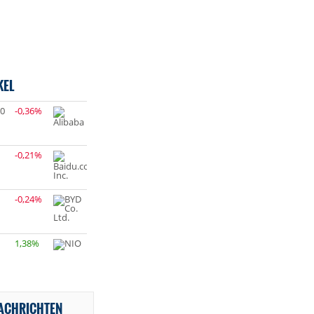
KEL
60
-0,36%
-0,21%
-0,24%
1,38%
NACHRICHTEN