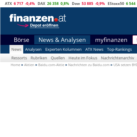
ATX
6 717
-0,4%
DAX
26 358
0,8%
Dow
53 885
-0,9%
EStoxx50
6 544
Börse
News & Analysen
myfinanzen
News
Analysen
Experten Kolumnen
ATX News
Top-Rankings
Ressorts
Rubriken
Quellen
Heute im Fokus
Nachrichtenarchiv
Home
»
Aktien
»
Baidu.com-Aktie
»
Nachrichten zu Baidu.com
»
USA setzen BYD