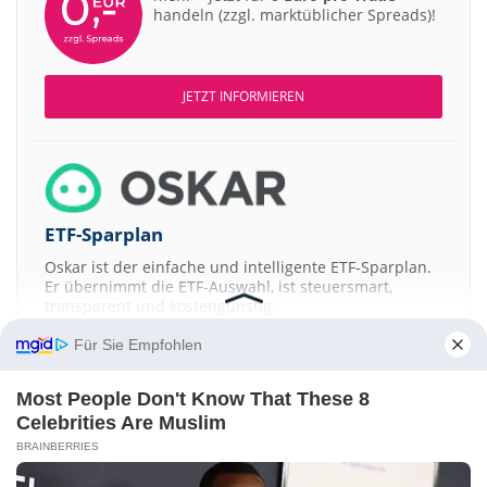
handeln (zzgl. marktüblicher Spreads)!
JETZT INFORMIEREN
ETF-Sparplan
Oskar ist der einfache und intelligente ETF-Sparplan.
Er übernimmt die ETF-Auswahl, ist steuersmart,
transparent und kostengünstig.
Für Sie Empfohlen
JETZT MEHR ERFAHREN
Most People Don't Know That These 8
Celebrities Are Muslim
BRAINBERRIES
Aktien ATX
DAX
EuroStoxx 50
Dow Jones
NASDAQ 100
Nikkei 225