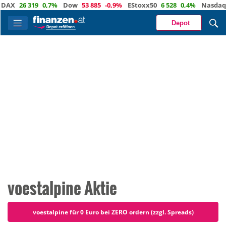
 319
0,7%
Dow
53 885
-0,9%
EStoxx50
6 528
0,4%
Nasdaq
29 373
Depot
voestalpine Aktie
voestalpine für 0 Euro bei ZERO ordern (zzgl. Spreads)