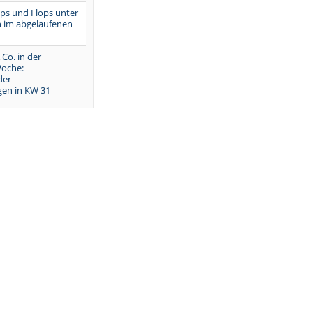
Tops und Flops unter
 im abgelaufenen
 Co. in der
oche:
der
en in KW 31