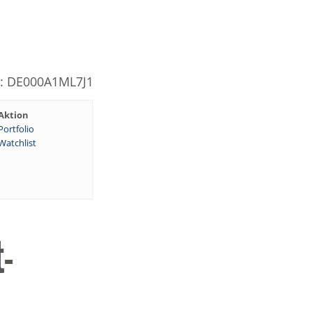
N: DE000A1ML7J1
Aktion
Portfolio
Watchlist
-