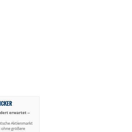
TICKER
ert erwartet --
utsche Aktienmarkt
 ohne größere