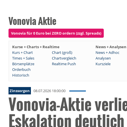
Vonovia Aktie
Vonovia für 0 Euro bei ZERO ordern (zzgl. Spreads)
Kurse + Charts + Realtime
News + Analysen
Kurs + Chart
Chart (groß)
News + Adhoc
Times + Sales
Chartvergleich
Analysen
Börsenplätze
Realtime Push
Kursziele
Orderbuch
Historisch
Zinssorgen
08.07.2026 18:00:00
Vonovia-Aktie verli
Eskalation deutlich