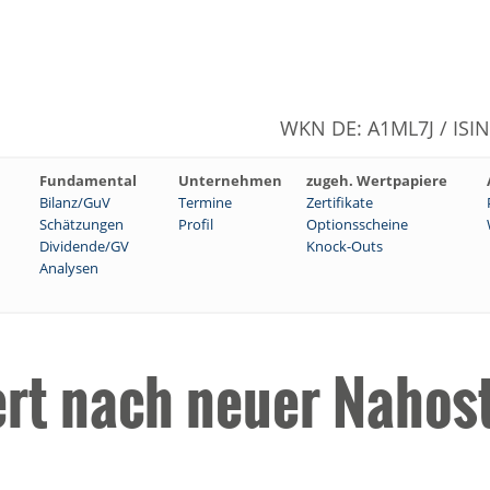
WKN DE: A1ML7J / ISI
Fundamental
Unternehmen
zugeh. Wertpapiere
Bilanz/GuV
Termine
Zertifikate
Schätzungen
Profil
Optionsscheine
Dividende/GV
Knock-Outs
Analysen
ert nach neuer Nahost