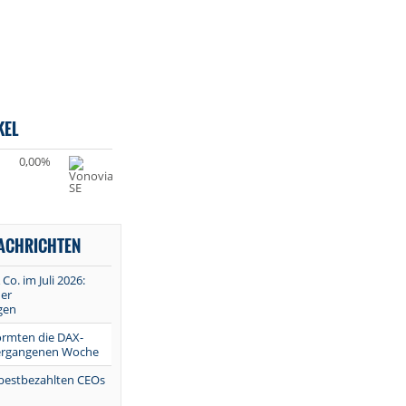
KEL
0,00%
NACHRICHTEN
 Co. im Juli 2026:
er
gen
ormten die DAX-
vergangenen Woche
 bestbezahlten CEOs