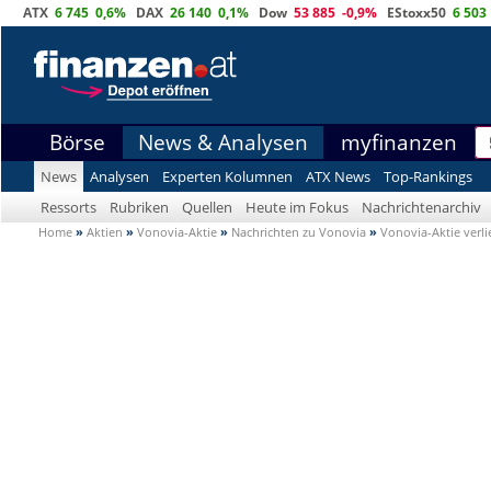
ATX
6 745
0,6%
DAX
26 140
0,1%
Dow
53 885
-0,9%
EStoxx50
6 503
Börse
News & Analysen
myfinanzen
News
Analysen
Experten Kolumnen
ATX News
Top-Rankings
Ressorts
Rubriken
Quellen
Heute im Fokus
Nachrichtenarchiv
Home
»
Aktien
»
Vonovia-Aktie
»
Nachrichten zu Vonovia
»
Vonovia-Aktie verli