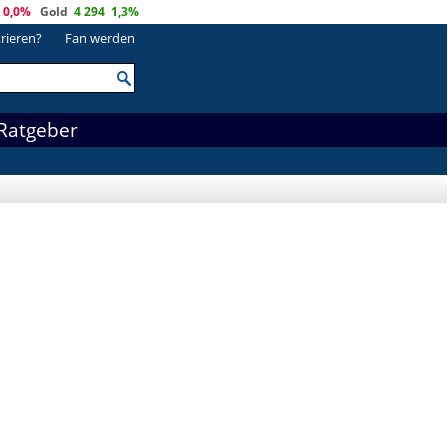
0,0%
Gold
4 294
1,3%
trieren?
Fan werden
Ratgeber