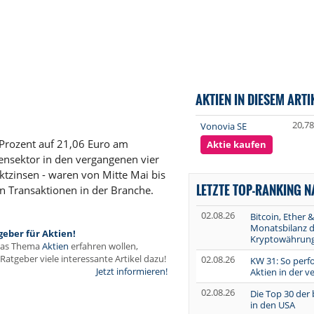
AKTIEN IN DIESEM ARTI
20,78
Vonovia SE
 Prozent auf 21,06 Euro am
Aktie kaufen
iensektor in den vergangenen vier
ktzinsen - waren von Mitte Mai bis
LETZTE TOP-RANKING 
on Transaktionen in der Branche.
02.08.26
Bitcoin, Ether &
Monatsbilanz d
geber für Aktien!
Kryptowährun
das Thema
Aktien
erfahren wollen,
Ratgeber viele interessante Artikel dazu!
02.08.26
KW 31: So perf
Jetzt informieren!
Aktien in der 
02.08.26
Die Top 30 der
in den USA