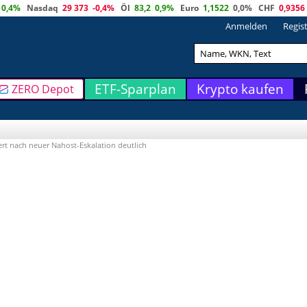
0,4%
Nasdaq
29 373
-0,4%
Öl
83,2
0,9%
Euro
1,1522
0,0%
CHF
0,9356
Anmelden
Regis
ETF-Sparplan
Krypto kaufen
ZERO Depot
ert nach neuer Nahost-Eskalation deutlich