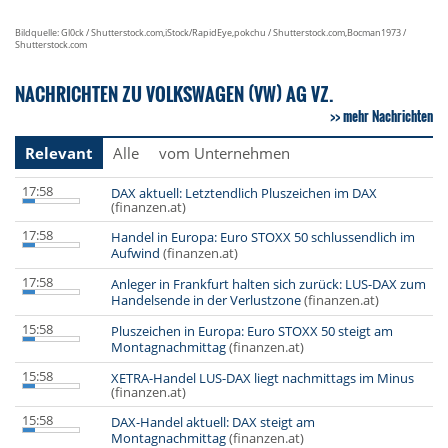
Bildquelle: Gl0ck / Shutterstock.com,iStock/RapidEye,pokchu / Shutterstock.com,Bocman1973 /
Shutterstock.com
NACHRICHTEN ZU VOLKSWAGEN (VW) AG VZ.
mehr Nachrichten
Relevant
Alle
vom Unternehmen
17:58
DAX aktuell: Letztendlich Pluszeichen im DAX
(finanzen.at)
17:58
Handel in Europa: Euro STOXX 50 schlussendlich im
Aufwind
(finanzen.at)
17:58
Anleger in Frankfurt halten sich zurück: LUS-DAX zum
Handelsende in der Verlustzone
(finanzen.at)
15:58
Pluszeichen in Europa: Euro STOXX 50 steigt am
Montagnachmittag
(finanzen.at)
15:58
XETRA-Handel LUS-DAX liegt nachmittags im Minus
(finanzen.at)
15:58
DAX-Handel aktuell: DAX steigt am
Montagnachmittag
(finanzen.at)