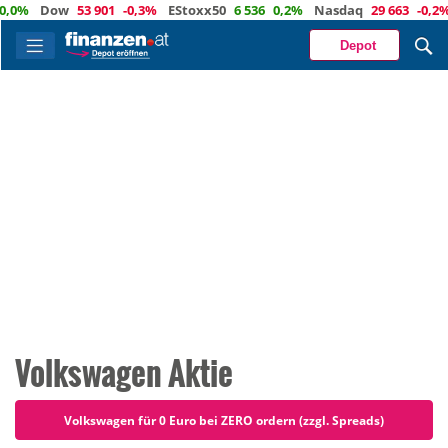
Dow
53 901
-0,3%
EStoxx50
6 536
0,2%
Nasdaq
29 663
-0,2%
Öl
8
Depot
Volkswagen Aktie
Volkswagen für 0 Euro bei ZERO ordern (zzgl. Spreads)