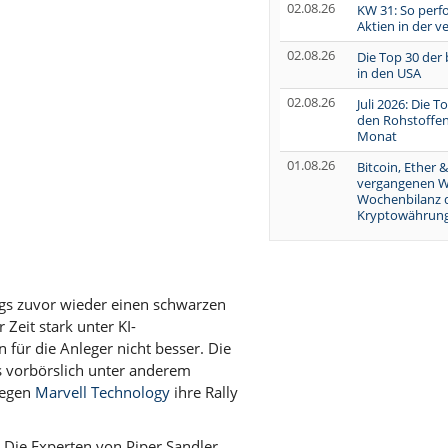
02.08.26
KW 31: So perf
Aktien in der 
02.08.26
Die Top 30 der
in den USA
02.08.26
Juli 2026: Die 
den Rohstoffen
Monat
01.08.26
Bitcoin, Ether &
vergangenen W
Wochenbilanz 
Kryptowährung
ags zuvor wieder einen schwarzen
 Zeit stark unter KI-
für die Anleger nicht besser. Die
s vorbörslich unter anderem
gegen
Marvell Technology
ihre Rally
. Die Experten von Piper Sandler