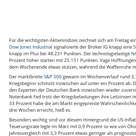
Für die wichtigsten Aktienindizes zeichnet sich am Freitag e
Dow Jones Industrial
signalisierte der Broker IG knapp eine
knapp im Plus bei 48.231 Punkten. Der technologielastige
N
Prozent höher starten mit 25.151 Punkten. Vage Hoffnungen
dem Wochenende etwas stützen, während die Waffenruhe im I
Der marktbreite
S&P 500
gewann im Wochenverlauf rund 3,7
Kriegsbeginn schmolz inzwischen auf unter ein Prozent ab. D
den Experten der Deutschen Bank inzwischen wieder zuversich
Notenbank Fed trotz der Kriegsbelastungen ihre Leitzinsen i
33 Prozent habe die am Markt eingepreiste Wahrscheinlichke
drei Wochen erreicht, hieß es.
Besonders wichtig sind vor diesem Hintergrund die US-Inflat
Teuerungsrate legte im März mit 0,9 Prozent so wie von Ök
Jahresvergleich mit 3,3 Prozent etwas geringer als prognost