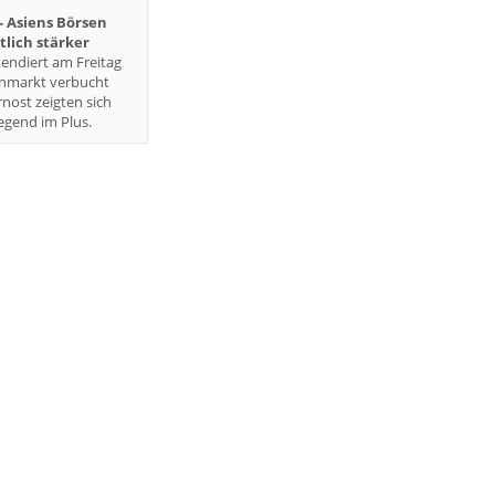
-- Asiens Börsen
lich stärker
endiert am Freitag
enmarkt verbucht
rnost zeigten sich
gend im Plus.