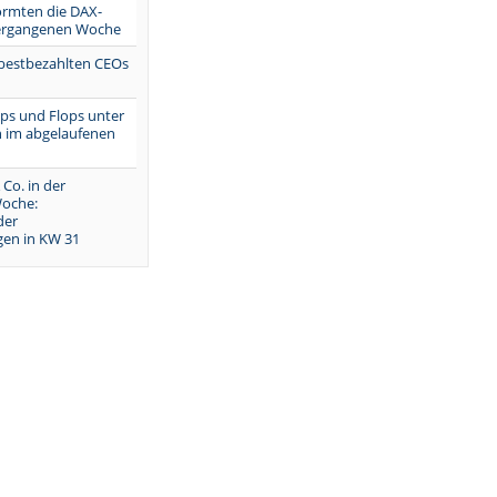
ormten die DAX-
vergangenen Woche
 bestbezahlten CEOs
Tops und Flops unter
 im abgelaufenen
 Co. in der
oche:
der
en in KW 31