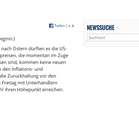
Teilen
A
NEWSSUCHE
A
eginn.)
nach Ostern dürften es die US-
lpreisen, die momentan im Zuge
örsen sind, kommen keine neuen
 den Inflations- und
 die Zurückhaltung vor den
m Freitag mit Unterhändlern
l ihren Höhepunkt erreichen.