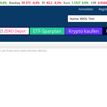
0,6%
Nasdaq
29 373
-0,4%
Öl
82,2
-0,3%
Euro
1,1527
0,0%
CHF
0,9343
Anmelden
Regis
ETF-Sparplan
Krypto kaufen
ZERO Depot
r am Ende einer stark erholten Woche