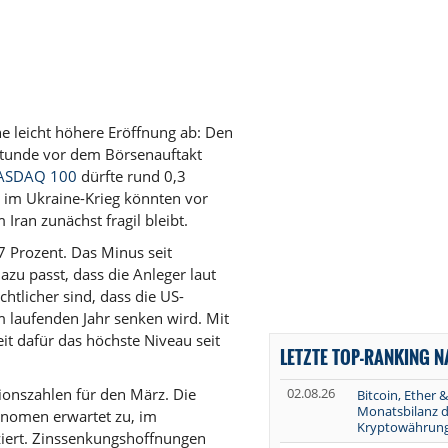
ine leicht höhere Eröffnung ab: Den
 Stunde vor dem Börsenauftakt
ASDAQ 100
dürfte rund 0,3
 im Ukraine-Krieg könnten vor
ran zunächst fragil bleibt.
 Prozent. Das Minus seit
azu passt, dass die Anleger laut
tlicher sind, dass die US-
m laufenden Jahr senken wird. Mit
it dafür das höchste Niveau seit
LETZTE TOP-RANKING 
ionszahlen für den März. Die
02.08.26
Bitcoin, Ether &
Monatsbilanz d
onomen erwartet zu, im
Kryptowährun
iziert. Zinssenkungshoffnungen