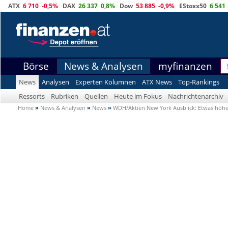
ATX
6 710
-0,5%
DAX
26 337
0,8%
Dow
53 885
-0,9%
EStoxx50
6 541
Börse
News & Analysen
myfinanzen
News
Analysen
Experten Kolumnen
ATX News
Top-Rankings
Ressorts
Rubriken
Quellen
Heute im Fokus
Nachrichtenarchiv
Home
»
News & Analysen
»
News
»
WDH/Aktien New York Ausblick: Etwas höhe