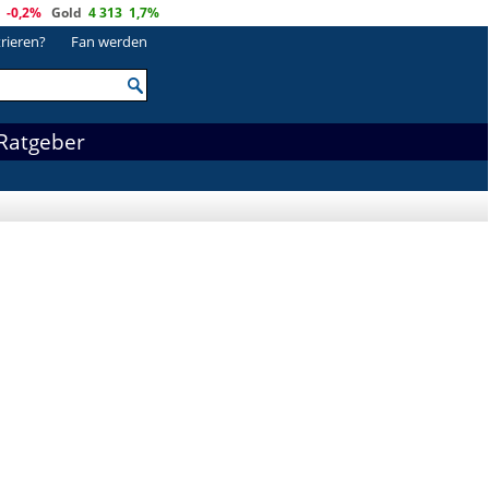
-0,2%
Gold
4 313
1,7%
trieren?
Fan werden
Ratgeber