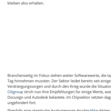
bleiben also erhalten.
Branchenseitig im Fokus stehen weiter Softwarewerte, die t
Tag hinnehmen mussten. Der Sektor leidet bereits seit einiger
Verdrängungssorgen und durch den Krieg wurde die Situation 
Citigroup
strich nun ihre Empfehlungen für einige Werte, wa
Docusign und Autodesk belastete. Im Chipsektor setzten da
ungehindert fort.
Ebenfalls eine skeptische Analystennote drückte
Nike
-Aktien