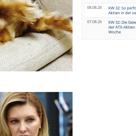
08.08.26
KW 32: So perf
Aktien in der 
07.08.26
KW 32: Die Gew
der ATX-Aktien
Woche