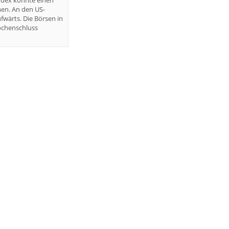
ndex konnte einen
en. An den US-
fwärts. Die Börsen in
ochenschluss