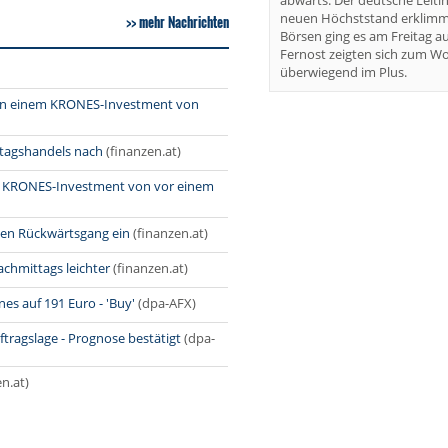
abwärts. Der deutsche Leiti
neuen Höchststand erklimm
mehr Nachrichten
Börsen ging es am Freitag au
Fernost zeigten sich zum W
überwiegend im Plus.
 an einem KRONES-Investment von
itagshandels nach
(finanzen.at)
in KRONES-Investment von vor einem
den Rückwärtsgang ein
(finanzen.at)
achmittags leichter
(finanzen.at)
es auf 191 Euro - 'Buy'
(dpa-AFX)
tragslage - Prognose bestätigt
(dpa-
en.at)