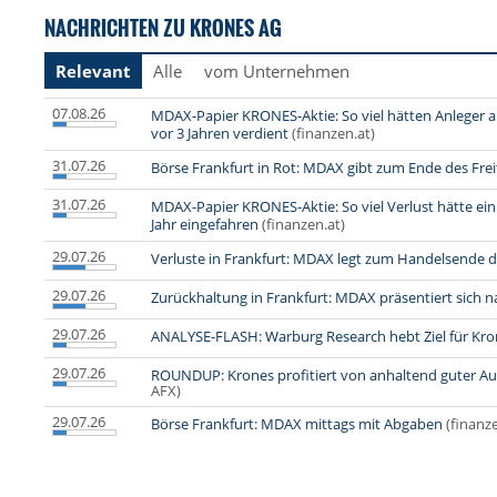
NACHRICHTEN ZU KRONES AG
Relevant
Alle
vom Unternehmen
07.08.26
MDAX-Papier KRONES-Aktie: So viel hätten Anleger
vor 3 Jahren verdient
(finanzen.at)
31.07.26
Börse Frankfurt in Rot: MDAX gibt zum Ende des Fre
31.07.26
MDAX-Papier KRONES-Aktie: So viel Verlust hätte e
Jahr eingefahren
(finanzen.at)
29.07.26
Verluste in Frankfurt: MDAX legt zum Handelsende 
29.07.26
Zurückhaltung in Frankfurt: MDAX präsentiert sich n
29.07.26
ANALYSE-FLASH: Warburg Research hebt Ziel für Kron
29.07.26
ROUNDUP: Krones profitiert von anhaltend guter Auf
AFX)
29.07.26
Börse Frankfurt: MDAX mittags mit Abgaben
(finanz