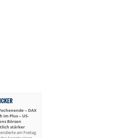
TICKER
Wochenende -- DAX
im Plus -- US-
iens Börsen
lich stärker
endierte am Freitag