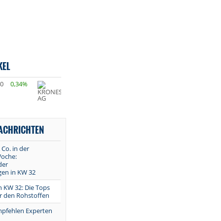
KEL
40
0,34%
NACHRICHTEN
 Co. in der
oche:
der
en in KW 32
in KW 32: Die Tops
r den Rohstoffen
mpfehlen Experten