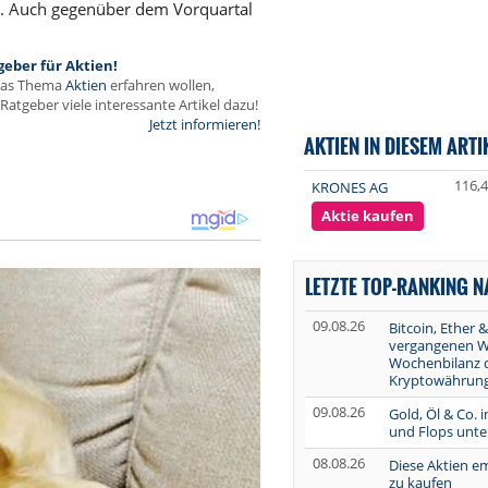
m. Auch gegenüber dem Vorquartal
geber für Aktien!
das Thema
Aktien
erfahren wollen,
Ratgeber viele interessante Artikel dazu!
Jetzt informieren!
AKTIEN IN DIESEM ARTI
116,
KRONES AG
Aktie kaufen
LETZTE TOP-RANKING 
09.08.26
Bitcoin, Ether &
vergangenen W
Wochenbilanz 
Kryptowährung
09.08.26
Gold, Öl & Co. 
und Flops unte
08.08.26
Diese Aktien e
zu kaufen