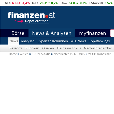
ATX
6 653
-1,4%
DAX
26 319
0,7%
Dow
54 037
0,3%
EStoxx50
6 524
Börse
News & Analysen
myfinanzen
News
Analysen
Experten Kolumnen
ATX News
Top-Rankings
Ressorts
Rubriken
Quellen
Heute im Fokus
Nachrichtenarchiv
Home
»
Aktien
»
KRONES-Aktie
»
Nachrichten zu KRONES
»
WDH: Krones mit Um