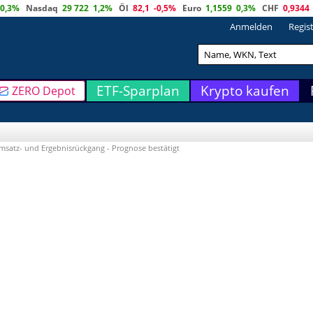
0,3%
Nasdaq
29 722
1,2%
Öl
82,1
-0,5%
Euro
1,1559
0,3%
CHF
0,9344
Anmelden
Regis
ETF-Sparplan
Krypto kaufen
ZERO Depot
satz- und Ergebnisrückgang - Prognose bestätigt