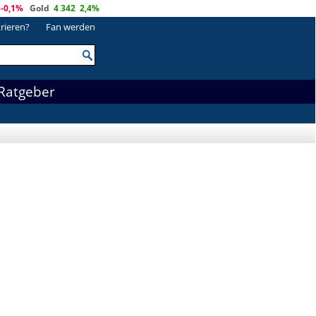
-0,1%
Gold
4 342
2,4%
trieren?
Fan werden
Ratgeber