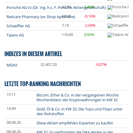
43,96
1,48%
Porsche AG Vz (Dr. Ing. h.c. F. Porsche Aktiengesellschaft)
62,65
-0,16%
Redcare Pharmacy (ex Shop Apotheke)
7,19
-2,04%
Schaeffler AG
116,60
0,60%
Talanx AG
INDIZES IN DIESEM ARTIKEL
32 407,20
-0,07%
MDAX
LETZTE TOP-RANKING NACHRICHTEN
15:11
Bitcoin, Ether & Co. in der vergangenen Woche:
Wochenbilanz der Kryptowährungen in KW 32
14:49
Gold, Öl & Co. in KW 32: Die Tops und Flops unter
den Rohstoffen
08.08.26
Diese Aktien empfehlen Experten zu kaufen
08.08.26
KW 32: So performten die DAX-Aktien in der