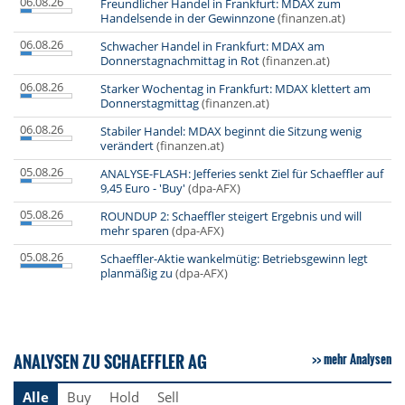
06.08.26
Freundlicher Handel in Frankfurt: MDAX zum
Handelsende in der Gewinnzone
(finanzen.at)
06.08.26
Schwacher Handel in Frankfurt: MDAX am
Donnerstagnachmittag in Rot
(finanzen.at)
06.08.26
Starker Wochentag in Frankfurt: MDAX klettert am
Donnerstagmittag
(finanzen.at)
06.08.26
Stabiler Handel: MDAX beginnt die Sitzung wenig
verändert
(finanzen.at)
05.08.26
ANALYSE-FLASH: Jefferies senkt Ziel für Schaeffler auf
9,45 Euro - 'Buy'
(dpa-AFX)
05.08.26
ROUNDUP 2: Schaeffler steigert Ergebnis und will
mehr sparen
(dpa-AFX)
05.08.26
Schaeffler-Aktie wankelmütig: Betriebsgewinn legt
planmäßig zu
(dpa-AFX)
ANALYSEN ZU SCHAEFFLER AG
mehr Analysen
Alle
Buy
Hold
Sell