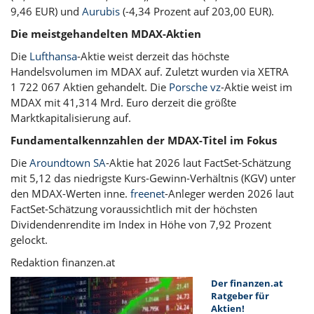
9,46 EUR) und
Aurubis
(-4,34 Prozent auf 203,00 EUR).
Die meistgehandelten MDAX-Aktien
Die
Lufthansa
-Aktie weist derzeit das höchste
Handelsvolumen im MDAX auf. Zuletzt wurden via XETRA
1 722 067 Aktien gehandelt. Die
Porsche vz
-Aktie weist im
MDAX mit 41,314 Mrd. Euro derzeit die größte
Marktkapitalisierung auf.
Fundamentalkennzahlen der MDAX-Titel im Fokus
Die
Aroundtown SA
-Aktie hat 2026 laut FactSet-Schätzung
mit 5,12 das niedrigste Kurs-Gewinn-Verhältnis (KGV) unter
den MDAX-Werten inne.
freenet
-Anleger werden 2026 laut
FactSet-Schätzung voraussichtlich mit der höchsten
Dividendenrendite im Index in Höhe von 7,92 Prozent
gelockt.
Redaktion finanzen.at
Der finanzen.at
Ratgeber für
Aktien!