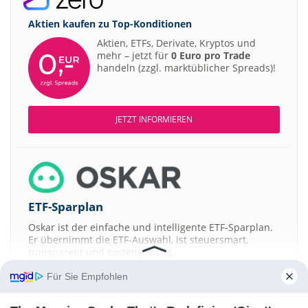
Aktien kaufen zu
Top-Konditionen
Aktien, ETFs, Derivate, Kryptos und
mehr – jetzt für
0 Euro pro Trade
handeln (zzgl. marktüblicher Spreads)!
JETZT INFORMIEREN
ETF-Sparplan
Oskar ist der einfache und intelligente ETF-Sparplan.
Er übernimmt die ETF-Auswahl, ist steuersmart,
transparent und kostengünstig.
Für Sie Empfohlen
JETZT MEHR ERFAHREN