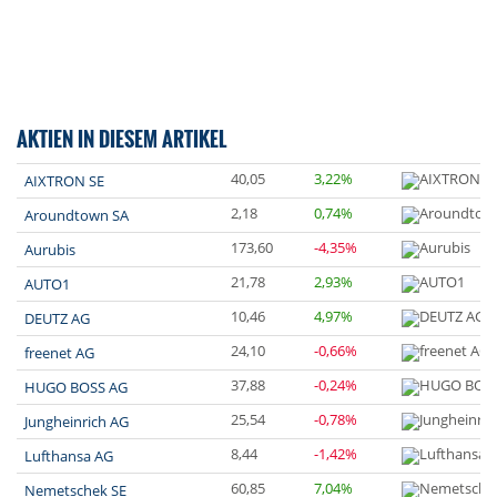
AKTIEN IN DIESEM ARTIKEL
40,05
3,22%
AIXTRON SE
2,18
0,74%
Aroundtown SA
173,60
-4,35%
Aurubis
21,78
2,93%
AUTO1
10,46
4,97%
DEUTZ AG
24,10
-0,66%
freenet AG
37,88
-0,24%
HUGO BOSS AG
25,54
-0,78%
Jungheinrich AG
8,44
-1,42%
Lufthansa AG
60,85
7,04%
Nemetschek SE