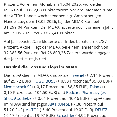
Prozent. Vor einem Monat, am 15.04.2026, wurde der
MDAX auf 30 887,08 Punkte taxiert. Vor drei Monaten ruhte
der XETRA-Handel wochenendbedingt. Am vorherigen
Handelstag, dem 13.02.2026, lag der MDAX-Kurs bei
31 299,04 Punkten. Der MDAX notierte noch vor einem Jahr,
am 15.05.2025, bei 29 826,41 Punkten.
Auf Jahressicht 2026 kletterte der Index bereits um 0,787
Prozent. Aktuell liegt der MDAX bei einem Jahreshoch von
32 383,56 Punkten. Bei 26 803,25 Zählern wurde hingegen
das Jahrestief registriert.
Das sind die Tops und Flops im MDAX
Die Top-Aktien im MDAX sind aktuell
freenet
(+ 2,14 Prozent
auf 25,72 EUR),
HUGO BOSS
(+ 0,93 Prozent auf 35,89 EUR),
Nemetschek SE
(+ 0,17 Prozent auf 58,85 EUR),
Talanx
(+
0,10 Prozent auf 104,50 EUR) und
Redcare Pharmacy (ex
Shop Apotheke)
(+ 0,04 Prozent auf 46,46 EUR). Flop-Aktien
im MDAX sind hingegen
AIXTRON SE
(-7,38 Prozent auf
51,20 EUR),
AUTO1
(-6,40 Prozent auf 19,02 EUR),
DEUTZ
(-6,17 Prozent auf 9,97 EUR),
Schaeffler
(-4,92 Prozent auf