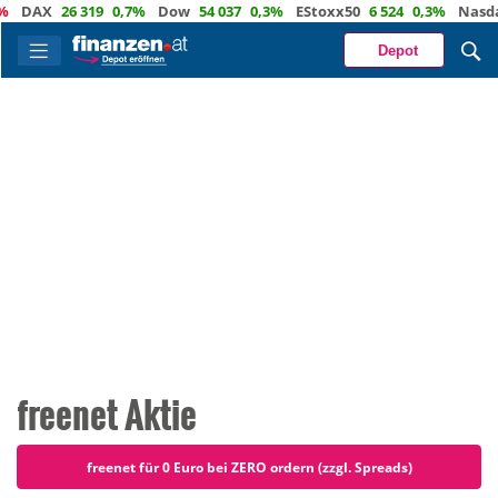
X
26 319
0,7%
Dow
54 037
0,3%
EStoxx50
6 524
0,3%
Nasdaq
29 
Depot
freenet Aktie
freenet für 0 Euro bei ZERO ordern (zzgl. Spreads)