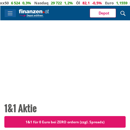
 524
0,3%
Nasdaq
29 722
1,2%
Öl
82,1
-0,5%
Euro
1,1559
0,3%
Depot
1&1 Aktie
1&1 für 0 Euro bei ZERO ordern (zzgl. Spreads)