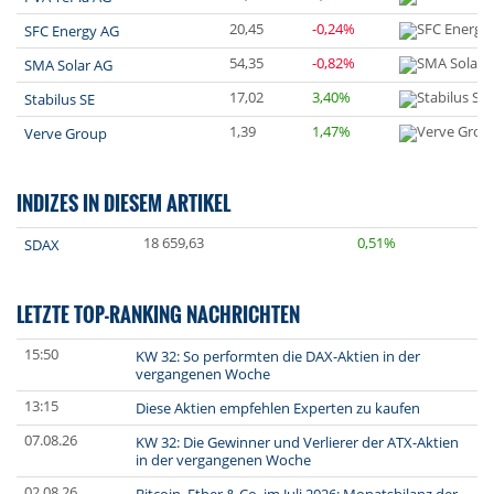
20,45
-0,24%
SFC Energy AG
54,35
-0,82%
SMA Solar AG
17,02
3,40%
Stabilus SE
1,39
1,47%
Verve Group
INDIZES IN DIESEM ARTIKEL
18 659,63
0,51%
SDAX
LETZTE TOP-RANKING NACHRICHTEN
15:50
KW 32: So performten die DAX-Aktien in der
vergangenen Woche
13:15
Diese Aktien empfehlen Experten zu kaufen
07.08.26
KW 32: Die Gewinner und Verlierer der ATX-Aktien
in der vergangenen Woche
02.08.26