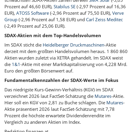
Prozent auf 46,60 EUR),
Stabilus SE
(-2,97 Prozent auf 16,36
EUR),
ATOSS Software
(-2,96 Prozent auf 75,50 EUR),
Verve
Group
(-2,96 Prozent auf 1,58 EUR) und
Carl Zeiss Meditec
(-2,49 Prozent auf 25,06 EUR).
SDAX-Aktien mit dem Top-Handelsvolumen
Im SDAX sticht die
Heidelberger Druckmaschinen
-Aktie
derzeit mit dem größten Handelsvolumen heraus. 1 860 860
Aktien wurden zuletzt via XETRA gehandelt. Im SDAX weist
die
1&1
-Aktie mit einer Marktkapitalisierung von 4,228 Mrd.
Euro den größten Börsenwert auf.
Fundamentalkennzahlen der SDAX-Werte im Fokus
Das niedrigste Kurs-Gewinn-Verhältnis (KGV) im SDAX
verzeichnet 2026 laut FactSet-Schätzung die
Mutares
-Aktie.
Hier soll ein KGV von 2,81 zu Buche schlagen. Die
Mutares
-
Aktie präsentiert 2026 laut FactSet-Schätzung mit 7,78
Prozent die höchste erwartete Dividendenrendite im
Vergleich zu anderen Aktien im Index.
Redaktion finanzen.at