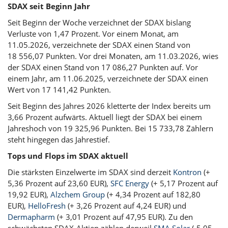
SDAX seit Beginn Jahr
Seit Beginn der Woche verzeichnet der SDAX bislang
Verluste von 1,47 Prozent. Vor einem Monat, am
11.05.2026, verzeichnete der SDAX einen Stand von
18 556,07 Punkten. Vor drei Monaten, am 11.03.2026, wies
der SDAX einen Stand von 17 086,27 Punkten auf. Vor
einem Jahr, am 11.06.2025, verzeichnete der SDAX einen
Wert von 17 141,42 Punkten.
Seit Beginn des Jahres 2026 kletterte der Index bereits um
3,66 Prozent aufwärts. Aktuell liegt der SDAX bei einem
Jahreshoch von 19 325,96 Punkten. Bei 15 733,78 Zählern
steht hingegen das Jahrestief.
Tops und Flops im SDAX aktuell
Die stärksten Einzelwerte im SDAX sind derzeit
Kontron
(+
5,36 Prozent auf 23,60 EUR),
SFC Energy
(+ 5,17 Prozent auf
19,92 EUR),
Alzchem Group
(+ 4,34 Prozent auf 182,80
EUR),
HelloFresh
(+ 3,26 Prozent auf 4,24 EUR) und
Dermapharm
(+ 3,01 Prozent auf 47,95 EUR). Zu den
schwächsten SDAX-Aktien zählen derweil
SMA Solar
(-5,05