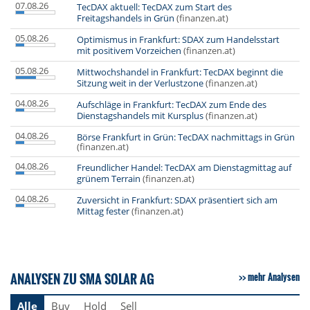
07.08.26
TecDAX aktuell: TecDAX zum Start des
Freitagshandels in Grün
(finanzen.at)
05.08.26
Optimismus in Frankfurt: SDAX zum Handelsstart
mit positivem Vorzeichen
(finanzen.at)
05.08.26
Mittwochshandel in Frankfurt: TecDAX beginnt die
Sitzung weit in der Verlustzone
(finanzen.at)
04.08.26
Aufschläge in Frankfurt: TecDAX zum Ende des
Dienstagshandels mit Kursplus
(finanzen.at)
04.08.26
Börse Frankfurt in Grün: TecDAX nachmittags in Grün
(finanzen.at)
04.08.26
Freundlicher Handel: TecDAX am Dienstagmittag auf
grünem Terrain
(finanzen.at)
04.08.26
Zuversicht in Frankfurt: SDAX präsentiert sich am
Mittag fester
(finanzen.at)
ANALYSEN ZU SMA SOLAR AG
mehr Analysen
Alle
Buy
Hold
Sell