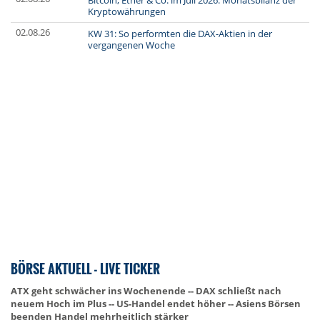
Bitcoin, Ether & Co. im Juli 2026: Monatsbilanz der
Kryptowährungen
02.08.26
KW 31: So performten die DAX-Aktien in der
vergangenen Woche
BÖRSE AKTUELL - LIVE TICKER
ATX geht schwächer ins Wochenende -- DAX schließt nach
neuem Hoch im Plus -- US-Handel endet höher -- Asiens Börsen
beenden Handel mehrheitlich stärker