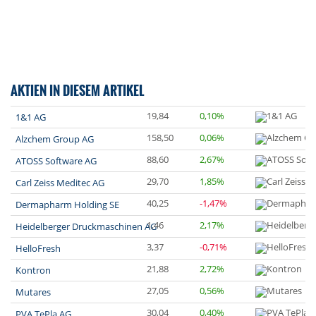
AKTIEN IN DIESEM ARTIKEL
19,84
0,10%
1&1 AG
158,50
0,06%
Alzchem Group AG
88,60
2,67%
ATOSS Software AG
29,70
1,85%
Carl Zeiss Meditec AG
40,25
-1,47%
Dermapharm Holding SE
1,46
2,17%
Heidelberger Druckmaschinen AG
3,37
-0,71%
HelloFresh
21,88
2,72%
Kontron
27,05
0,56%
Mutares
30,04
0,40%
PVA TePla AG