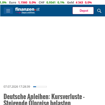
0%
Euro
1,1560
0,0%
CHF
0,9341
0,1%
Gold
4 343
0,0%
Depot
07.07.2026 17:28:39
Deutsche Anleihen: Kursverluste -
Steigende Ölpreise belasten