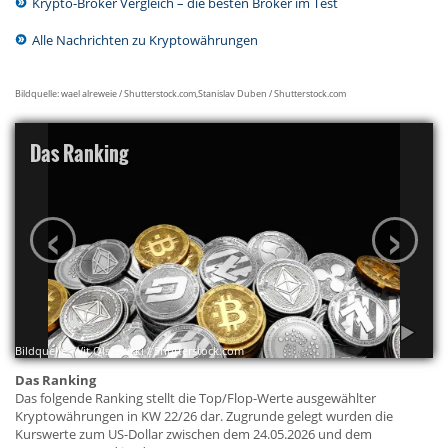
Krypto-Broker Vergleich – die besten Broker im Test
Alle Nachrichten zu Kryptowährungen
Bildquelle: wael alreweie / Shutterstock.com,Stanislav Duben / Shutterstock.com
Das Ranking
‹
›
Bildquelle: Wit Olszewski / Shutterstock.com
Das Ranking
Das folgende Ranking stellt die Top/Flop-Werte ausgewählter
Kryptowährungen in KW 22/26 dar. Zugrunde gelegt wurden die
Kurswerte zum US-Dollar zwischen dem 24.05.2026 und dem