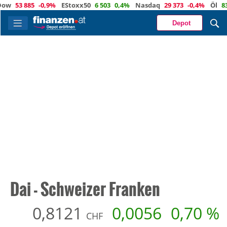
53 885
-0,9%
EStoxx50
6 503
0,4%
Nasdaq
29 373
-0,4%
Öl
83,3
4
Depot
Dai - Schweizer Franken
0,8121
0,0056
0,70 %
CHF