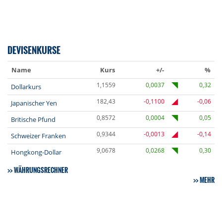
DEVISENKURSE
Name
Kurs
+/-
%
1,1559
0,0037
0,32
Dollarkurs
182,43
-0,1100
-0,06
Japanischer Yen
0,8572
0,0004
0,05
Britische Pfund
0,9344
-0,0013
-0,14
Schweizer Franken
9,0678
0,0268
0,30
Hongkong-Dollar
WÄHRUNGSRECHNER
MEHR