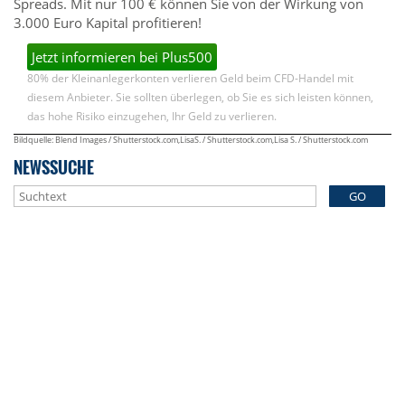
Spreads. Mit nur 100 € können Sie von der Wirkung von
3.000 Euro Kapital profitieren!
Jetzt informieren bei Plus500
80% der Kleinanlegerkonten verlieren Geld beim CFD-Handel mit
diesem Anbieter. Sie sollten überlegen, ob Sie es sich leisten können,
das hohe Risiko einzugehen, Ihr Geld zu verlieren.
Bildquelle: Blend Images / Shutterstock.com,LisaS. / Shutterstock.com,Lisa S. / Shutterstock.com
NEWSSUCHE
GO