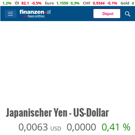
%
Öl
82,1
-0,5%
Euro
1,1559
0,3%
CHF
0,9344
-0,1%
Gold
4 342
Depot
Japanischer Yen - US-Dollar
0,0063
0,0000
0,41 %
USD