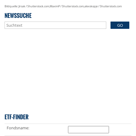
Bildquelle: Jirsak / Shutterstock.com,MaximP / Shutterstock.com,alexskopje / Shutterstock.com
NEWSSUCHE
GO
ETF-FINDER
Fondsname: