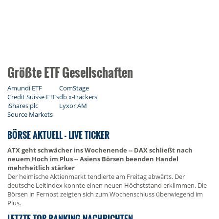
Größte ETF Gesellschaften
Amundi ETF
ComStage
Credit Suisse ETFs
db x-trackers
iShares plc
Lyxor AM
Source Markets
BÖRSE AKTUELL - LIVE TICKER
ATX geht schwächer ins Wochenende -- DAX schließt nach
neuem Hoch im Plus -- Asiens Börsen beenden Handel
mehrheitlich stärker
Der heimische Aktienmarkt tendierte am Freitag abwärts. Der
deutsche Leitindex konnte einen neuen Höchststand erklimmen. Die
Börsen in Fernost zeigten sich zum Wochenschluss überwiegend im
Plus.
LETZTE TOP-RANKING NACHRICHTEN