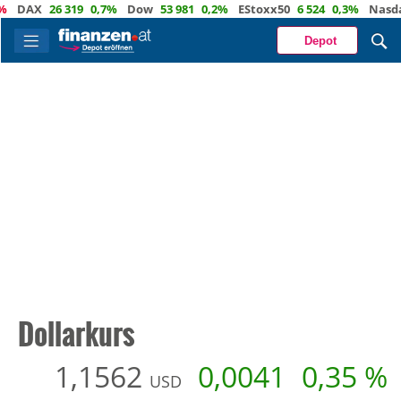
26 319
0,7%
Dow
53 981
0,2%
EStoxx50
6 524
0,3%
Nasdaq
29 6
Depot
Dollarkurs
1,1562
0,0041
0,35 %
USD