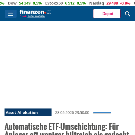
w
54 349
0,5%
EStoxx50
6 512
0,5%
Nasdaq
29 488
-0,8%
Öl
80,2
Depot
Asset-Allokation
28.05.2026 23:50:00
Automatische ETF-Umschichtung: Für
Anleger oft weniger hilfreich als gedacht