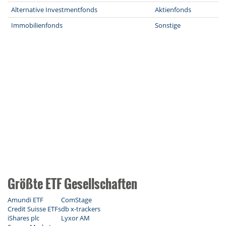
Alternative Investmentfonds
Aktienfonds
Immobilienfonds
Sonstige
Größte ETF Gesellschaften
Amundi ETF
ComStage
Credit Suisse ETFs
db x-trackers
iShares plc
Lyxor AM