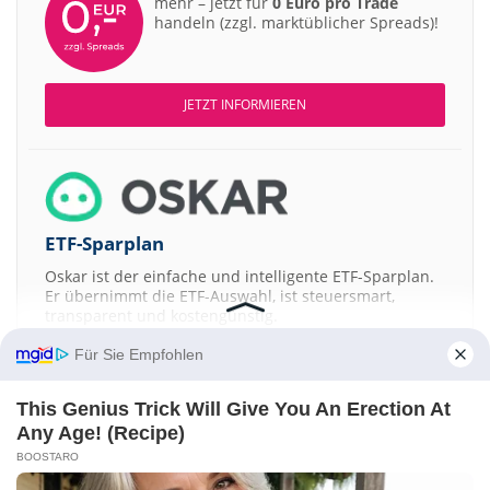
mehr – jetzt für
0 Euro pro Trade
handeln (zzgl. marktüblicher Spreads)!
JETZT INFORMIEREN
ETF-Sparplan
Oskar ist der einfache und intelligente ETF-Sparplan.
Er übernimmt die ETF-Auswahl, ist steuersmart,
transparent und kostengünstig.
Für Sie Empfohlen
JETZT MEHR ERFAHREN
This Genius Trick Will Give You An Erection At
Any Age! (Recipe)
BOOSTARO