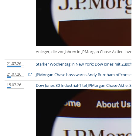
Anleger, die vor Jahren in JPMorgan Chase-Aktien invest
21.07.26
Starker Wochentag in New York: Dow Jones mit Zuschlä
21.07.26
JPMorgan Chase boss warns Andy Burnham of ‘consequen
15.07.26
Dow Jones 30 Industrial-Titel JPMorgan Chase-Aktie: So