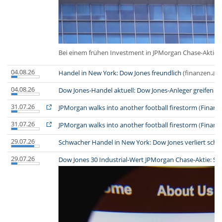
Bei einem frühen Investment in JPMorgan Chase-Aktien 
04.08.26
Handel in New York: Dow Jones freundlich
(finanzen.at)
04.08.26
Dow Jones-Handel aktuell: Dow Jones-Anleger greifen zu
31.07.26
JPMorgan walks into another football firestorm
(
Financi
31.07.26
JPMorgan walks into another football firestorm
(
Financi
29.07.26
Schwacher Handel in New York: Dow Jones verliert schl
29.07.26
Dow Jones 30 Industrial-Wert JPMorgan Chase-Aktie: So