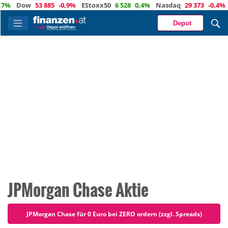
 885
-0,9%
EStoxx50
6 528
0,4%
Nasdaq
29 373
-0,4%
Öl
82,8
0,4
Depot
JPMorgan Chase Aktie
JPMorgan Chase für 0 Euro bei ZERO ordern (zzgl. Spreads)