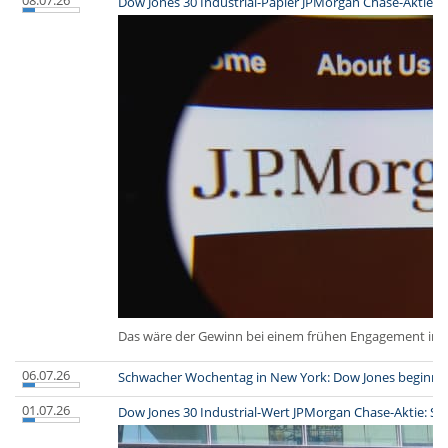
08.07.26
Dow Jones 30 Industrial-Papier JPMorgan Chase-Aktie: S
Das wäre der Gewinn bei einem frühen Engagement in 
06.07.26
Schwacher Wochentag in New York: Dow Jones beginnt di
01.07.26
Dow Jones 30 Industrial-Wert JPMorgan Chase-Aktie: So