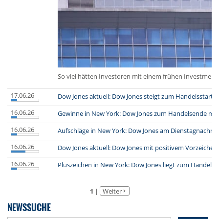
So viel hätten Investoren mit einem frühen Investmen
17.06.26
Dow Jones aktuell: Dow Jones steigt zum Handelsstart
(
16.06.26
Gewinne in New York: Dow Jones zum Handelsende mit
16.06.26
Aufschläge in New York: Dow Jones am Dienstagnachmit
16.06.26
Dow Jones aktuell: Dow Jones mit positivem Vorzeichen
16.06.26
Pluszeichen in New York: Dow Jones liegt zum Handelsst
1
|
Weiter
NEWSSUCHE