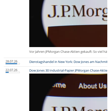
Vor Jahren JPMorgan Chase-Aktien gekauft: So viel hätte
28.07.26
Dienstagshandel in New York: Dow Jones am Nachmitta
22.07.26
Dow Jones 30 Industrial-Papier JPMorgan Chase-Aktie: S