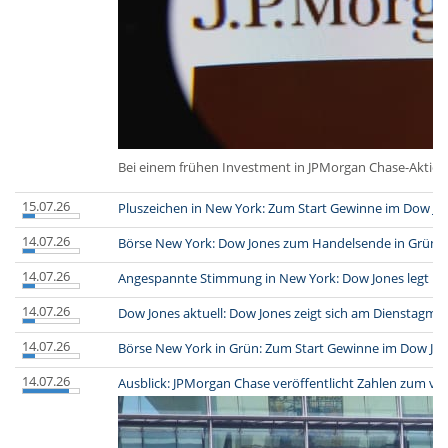
Bei einem frühen Investment in JPMorgan Chase-Aktien 
15.07.26
Pluszeichen in New York: Zum Start Gewinne im Dow Jo
14.07.26
Börse New York: Dow Jones zum Handelsende in Grün
(
14.07.26
Angespannte Stimmung in New York: Dow Jones legt na
14.07.26
Dow Jones aktuell: Dow Jones zeigt sich am Dienstagmitt
14.07.26
Börse New York in Grün: Zum Start Gewinne im Dow Jo
14.07.26
Ausblick: JPMorgan Chase veröffentlicht Zahlen zum v