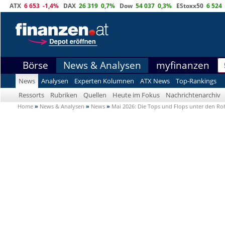
ATX
6 653
-1,4%
DAX
26 319
0,7%
Dow
54 037
0,3%
EStoxx50
6 524
Börse
News & Analysen
myfinanzen
News
Analysen
Experten Kolumnen
ATX News
Top-Rankings
Ressorts
Rubriken
Quellen
Heute im Fokus
Nachrichtenarchiv
Home
»
News & Analysen
»
News
»
Mai 2026: Die Tops und Flops unter den R