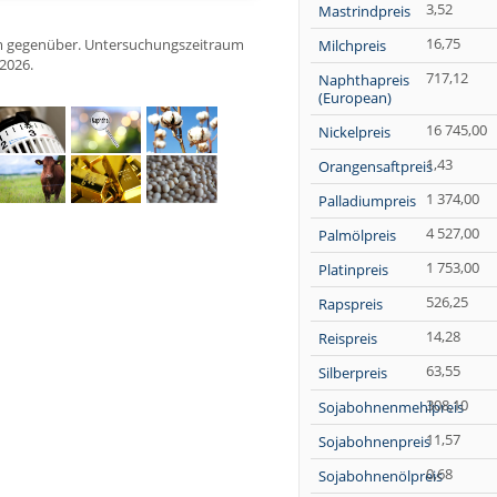
3,52
Mastrindpreis
16,75
Milchpreis
717,12
Naphthapreis
(European)
16 745,00
Nickelpreis
1,43
Orangensaftpreis
1 374,00
Palladiumpreis
4 527,00
Palmölpreis
1 753,00
Platinpreis
526,25
Rapspreis
14,28
Reispreis
63,55
Silberpreis
308,10
Sojabohnenmehlpreis
11,57
Sojabohnenpreis
0,68
Sojabohnenölpreis