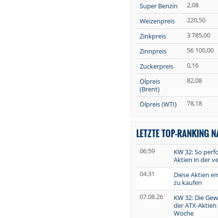
2,08
Super Benzin
220,50
Weizenpreis
3 785,00
Zinkpreis
56 100,00
Zinnpreis
0,16
Zuckerpreis
82,08
Ölpreis
(Brent)
78,18
Ölpreis (WTI)
LETZTE TOP-RANKING 
06:59
KW 32: So perf
Aktien in der 
04:31
Diese Aktien e
zu kaufen
07.08.26
KW 32: Die Gew
der ATX-Aktien
Woche