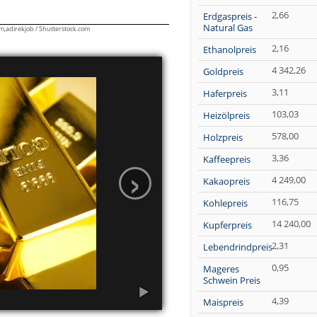
2,66
Erdgaspreis -
Natural Gas
2,16
Ethanolpreis
4 342,26
Goldpreis
3,11
Haferpreis
aum gegenüber. Untersuchungszeitraum
.2026.
103,03
Heizölpreis
578,00
Holzpreis
3,36
Kaffeepreis
4 249,00
Kakaopreis
116,75
Kohlepreis
14 240,00
Kupferpreis
2,31
Lebendrindpreis
0,95
Mageres
Schwein Preis
4,39
Maispreis