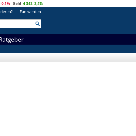
-0,1%
Gold
4 342
2,4%
trieren?
Fan werden
Ratgeber