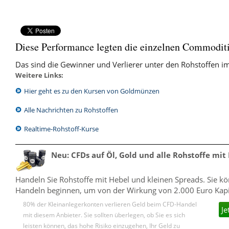
Handeln beginnen, um von der Wirkung von 2.000 Euro Kapita
80% der Kleinanlegerkonten verlieren Geld beim CFD-Handel
Je
mit diesem Anbieter. Sie sollten überlegen, ob Sie es sich
leisten können, das hohe Risiko einzugehen, Ihr Geld zu
verlieren.
Bildquelle: somartin / Shutterstock.com,Trong Nguyen / Shutterstock.com,cherezoff / Shutterstock.c
Das Ranking
‹