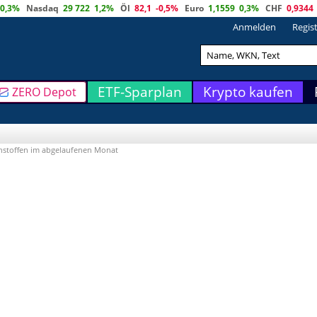
0,3%
Nasdaq
29 722
1,2%
Öl
82,1
-0,5%
Euro
1,1559
0,3%
CHF
0,9344
Anmelden
Regis
ETF-Sparplan
Krypto kaufen
ZERO Depot
ohstoffen im abgelaufenen Monat