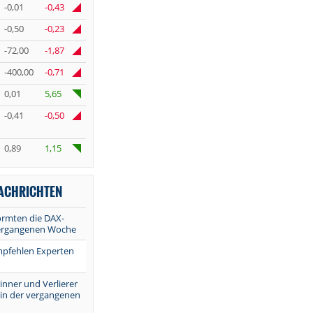
-0,01
-0,43
-0,50
-0,23
-72,00
-1,87
-400,00
-0,71
0,01
5,65
-0,41
-0,50
0,89
1,15
NACHRICHTEN
ormten die DAX-
vergangenen Woche
mpfehlen Experten
inner und Verlierer
 in der vergangenen