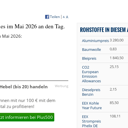
l zu profitieren!
tzt informieren bei Plus500
ROHSTOFFE IN DIESEM 
om,adirekjob / Shutterstock.com
3 280,00
Aluminiumpreis
0,83
Baumwolle
1 840,50
Bleipreis
25,15
CO2
European
Emission
Allowances
2,15
›
Dieselpreis
Benzin
85,50
EEX Kohle
Year Future
108,11
EEX
Strompreis
Phelix DE