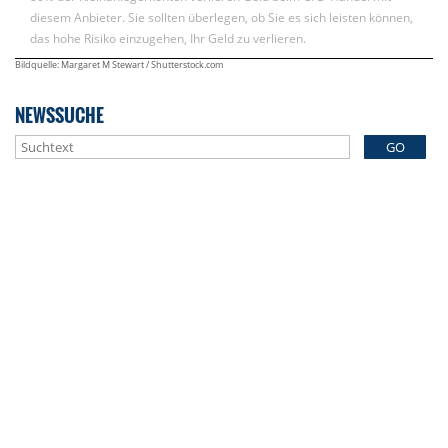
diesem Anbieter. Sie sollten überlegen, ob Sie es sich leisten können,
das hohe Risiko einzugehen, Ihr Geld zu verlieren.
Bildquelle: Margaret M Stewart / Shutterstock.com
NEWSSUCHE
GO