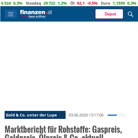
0,3%
Nasdaq
29 722
1,2%
Öl
82,1
-0,5%
Euro
1,1559
0,3%
CHF
Depot
Gold & Co. unter der Lupe
03.06.2026 13:17:06
Marktbericht für Rohstoffe: Gaspreis,
Goldpreis, Ölpreis & Co. aktuell