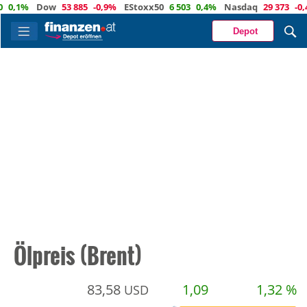
%
Dow
53 885
-0,9%
EStoxx50
6 503
0,4%
Nasdaq
29 373
-0,4%
Ö
Depot
Ölpreis (Brent)
83,58
1,09
1,32 %
USD