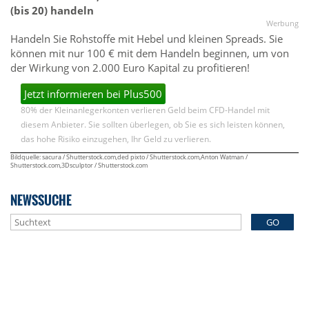
(bis 20) handeln
Werbung
Handeln Sie Rohstoffe mit Hebel und kleinen Spreads. Sie
können mit nur 100 € mit dem Handeln beginnen, um von
der Wirkung von 2.000 Euro Kapital zu profitieren!
Jetzt informieren bei Plus500
80% der Kleinanlegerkonten verlieren Geld beim CFD-Handel mit
diesem Anbieter. Sie sollten überlegen, ob Sie es sich leisten können,
das hohe Risiko einzugehen, Ihr Geld zu verlieren.
Bildquelle: sacura / Shutterstock.com,ded pixto / Shutterstock.com,Anton Watman /
Shutterstock.com,3Dsculptor / Shutterstock.com
NEWSSUCHE
GO