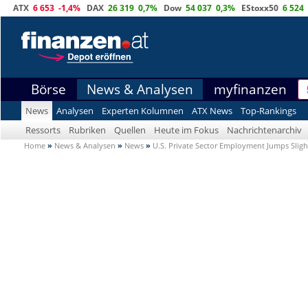
ATX
6 653
-1,4%
DAX
26 319
0,7%
Dow
54 037
0,3%
EStoxx50
6 524
Börse
News & Analysen
myfinanzen
News
Analysen
Experten Kolumnen
ATX News
Top-Rankings
Ressorts
Rubriken
Quellen
Heute im Fokus
Nachrichtenarchiv
Home
»
News & Analysen
»
News
»
U.S. Private Sector Employment Jumps Slig