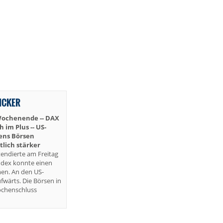
TICKER
Wochenende -- DAX
im Plus -- US-
iens Börsen
lich stärker
endierte am Freitag
ndex konnte einen
en. An den US-
fwärts. Die Börsen in
ochenschluss