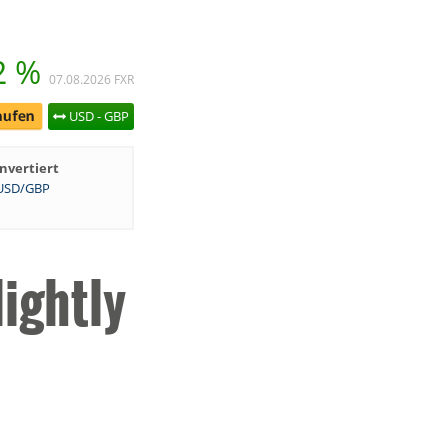
2 %
07.08.2026
FXR
USD - GBP
Invertiert
USD/GBP
ightly