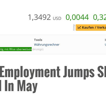
1,3492
0,0044
0,3
USD
Tools
Währungsrechner
tig mit Wise überweisen
(Anzeige)
r Employment Jumps Sl
 In May