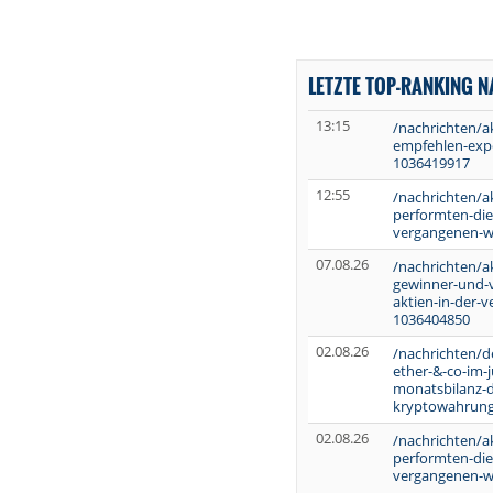
LETZTE TOP-RANKING 
13:15
/nachrichten/ak
empfehlen-expe
1036419917
12:55
/nachrichten/a
performten-die
vergangenen-w
07.08.26
/nachrichten/a
gewinner-und-ve
aktien-in-der-
1036404850
02.08.26
/nachrichten/d
ether-&-co-im-j
monatsbilanz-d
kryptowahrung
02.08.26
/nachrichten/a
performten-die
vergangenen-w