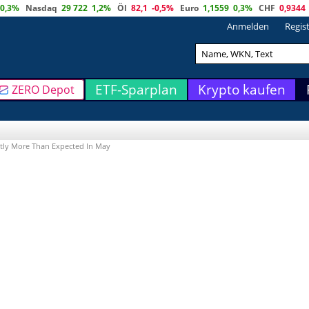
0,3%
Nasdaq
29 722
1,2%
Öl
82,1
-0,5%
Euro
1,1559
0,3%
CHF
0,9344
Anmelden
Regis
ETF-Sparplan
Krypto kaufen
ZERO Depot
htly More Than Expected In May