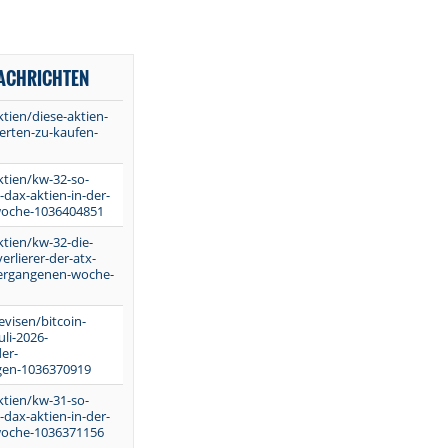
NACHRICHTEN
tien/diese-aktien-
rten-zu-kaufen-
ktien/kw-32-so-
-dax-aktien-in-der-
oche-1036404851
ktien/kw-32-die-
rlierer-der-atx-
vergangenen-woche-
evisen/bitcoin-
uli-2026-
er-
en-1036370919
ktien/kw-31-so-
-dax-aktien-in-der-
oche-1036371156