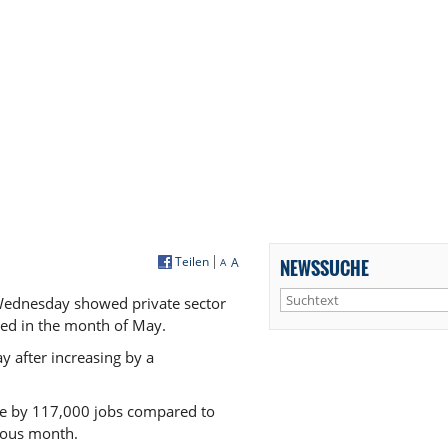
Teilen
A
NEWSSUCHE
A
 Wednesday showed private sector
ted in the month of May.
 after increasing by a
ge by 117,000 jobs compared to
vious month.