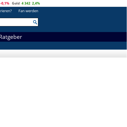
-0,1%
Gold
4 342
2,4%
trieren?
Fan werden
Ratgeber